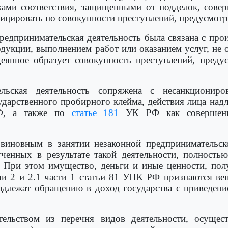
ками соответствия, защищенными от подделок, сов
ифицировать по совокупности преступлений, предусмо
предпринимательская деятельность была связана с про
одукции, выполнением работ или оказанием услуг, не
деянное образует совокупность преступлений, пред
ельская деятельность сопряжена с несанкционир
сударственного пробирного клейма, действия лица над
, а также по
статье 181
УК РФ как совершенн
 виновным в занятии незаконной предпринимательс
ченных в результате такой деятельности, полность
При этом имущество, деньги и иные ценности, полу
ами 2 и 2.1 части 1 статьи 81 УПК РФ признаются ве
одлежат обращению в доход государства с приведени
тельством из перечня видов деятельности, осущес