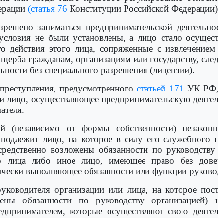
дерации
(статья 76
Конституции Российской Федерации),
зрешено заниматься предпринимательской деятельно
условия не были установлены, а лицо стало осущест
 то действия этого лица, сопряженные с извлечение
щерба гражданам, организациям или государству, сле
ьности без специального разрешения (лицензии).
 преступления, предусмотренного
статьей 171
УК РФ, 
 и лицо, осуществляющее предпринимательскую деятель
ателя.
й (независимо от формы собственности) незаконн
одлежит лицо, на которое в силу его служебного п
едственно возложены обязанности по руководству 
го лица либо иное лицо, имеющее право без довер
тически выполняющее обязанности или функции руково
руководителя организации или лица, на которое пос
ены обязанности по руководству организацией)
дпринимателем, которые осуществляют свою деятел