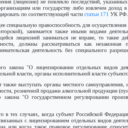
ения (лицензии) не повлекло последствий, указанны
рганизациям или государству либо извлечен доход в
ицировать по соответствующей части
статьи 171
УК РФ.
ее специальную правоспособность для осуществления
диторской), занимается также иными видами деятел
ейся лицензией заниматься не вправе, то такие де
ности, должны рассматриваться как незаконная пр
имательская деятельность без специального разреше
ного закона "О лицензировании отдельных видов де
льной власти, органы исполнительной власти субъект
также выступать органы местного самоуправления, н
ности, розничной продажи алкогольной продукции (пу
 закона "О государственном регулировании произв
что в тех случаях, когда субъект Российской Федера
вязанных с лицензированием отдельных видов деятел
на или когда такое правовое регулирование относи