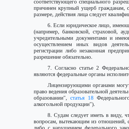
соответствующего специального разреш
причинен крупный ущерб гражданам, о
размере, действия лица следует квалиф
6. Если юридическое лицо, имеющ
(например, банковской, страховой, ау
учредительными документами и имеющ
осуществлением иных видов деятель
регистрации либо незаконная предприн
разрешение обязательно.
7. Согласно статье 2 Федераль
являются федеральные органы исполните
Лицензирующими органами могут 
право ведения образовательной деятель
образовании",
статья 18
Федерального
алкогольной продукции").
8. Судам следует иметь в виду, 
вопросам, вытекающим из отношений, с
либо с нарушением федерального зако