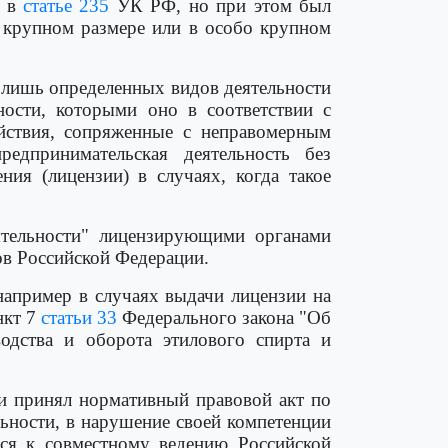
х в
статье 235
УК РФ, но при этом был
 крупном размере или в особо крупном
 лишь определенных видов деятельности
ьности, которыми оно в соответствии с
йствия, сопряженные с неправомерным
едпринимательская деятельность без
ния (лицензии) в случаях, когда такое
ятельности" лицензирующими органами
ов Российской Федерации.
апример в случаях выдачи лицензии на
нкт 7
статьи 33
Федерального закона "Об
одства и оборота этилового спирта и
ции принял нормативный правовой акт по
ьности, в нарушение своей компетенции
тся к совместному ведению Российской