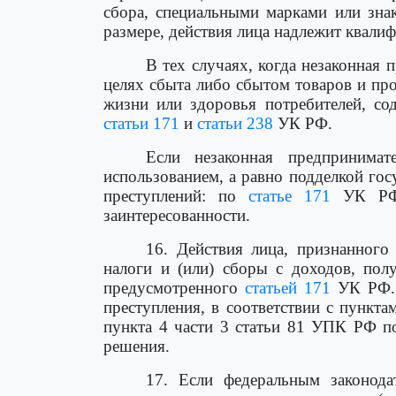
сбора, специальными марками или зна
размере, действия лица надлежит квал
В тех случаях, когда незаконная 
целях сбыта либо сбытом товаров и пр
жизни или здоровья потребителей, со
статьи 171
и
статьи 238
УК РФ.
Если незаконная предпринимат
использованием, а равно подделкой го
преступлений: по
статье 171
УК РФ
заинтересованности.
16. Действия лица, признанного
налоги и (или) сборы с доходов, полу
предусмотренного
статьей 171
УК РФ. 
преступления, в соответствии с пункт
пункта 4 части 3 статьи 81 УПК РФ п
решения.
17. Если федеральным законода