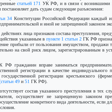
отренные
статьей 171
УК РФ, и в связи с возникшими 
 постановляет дать судам следующие разъяснения:
тьи 34
Конституции Российской Федерации каждый им
едпринимательской и иной не запрещенной законом эк
 действиях лица признаков состава преступления, пр
и действия указанным в
пункте 1 статьи 2
ГК РФ признак
чение прибыли от пользования имуществом, продажи т
ятельно на свой риск лицом, зарегистрированным в ус
 РФ гражданин вправе заниматься предпринимател
твенной регистрации в качестве индивидуального п
 государственной регистрации крестьянского (ферм
(статьи 49
и
51
ГК РФ).
отсутствует состав указанного преступления в тех сл
мателя, осуществляет не запрещенную законом пре
существление конкретного вида деятельности, если дл
словия.