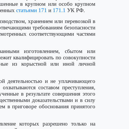
ершенные в крупном или особо крупном
тренных
статьями 171
и
171.1
УК РФ.
изводством, хранением или перевозкой в
 отвечающими требованиям безопасности
усмотренных соответствующими частями
ованными изготовлением, сбытом или
лежит квалифицировать по совокупности
ые из корыстной или иной личной
кой деятельностью и не уплачивающего
ю охватываются составом преступления,
ченные в результате совершения этого
щественными доказательствами и в силу
ем в приговоре обоснования принятого
твление которых разрешено только на