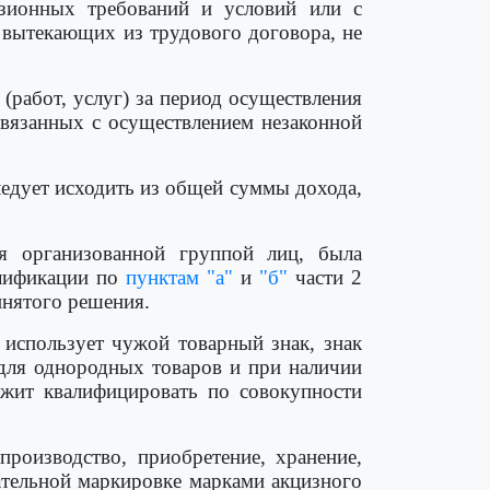
нзионных требований и условий или с
 вытекающих из трудового договора, не
работ, услуг) за период осуществления
связанных с осуществлением незаконной
ледует исходить из общей суммы дохода,
ая организованной группой лиц, была
алификации по
пунктам "а"
и
"б"
части 2
инятого решения.
 использует чужой товарный знак, знак
 для однородных товаров и при наличии
жит квалифицировать по совокупности
производство, приобретение, хранение,
ательной маркировке марками акцизного