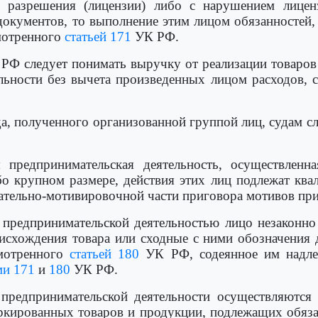
го разрешения (лицензии) либо с нарушением лице
окументов, то выполнение этим лицом обязанностей,
смотренного
статьей 171
УК РФ.
Ф следует понимать выручку от реализации товаров (
льности без вычета произведенных лицом расходов, 
да, полученного организованной группой лиц, судам с
я предпринимательская деятельность, осуществленн
бо крупном размере, действия этих лиц подлежат кв
сательно-мотивировочной части приговора мотивов пр
 предпринимательской деятельностью лицо незаконно
исхождения товара или сходные с ними обозначения
смотренного
статьей 180
УК РФ, содеянное им надле
ми 171
и
180
УК РФ.
 предпринимательской деятельности осуществляются 
аркированных товаров и продукции, подлежащих обяз