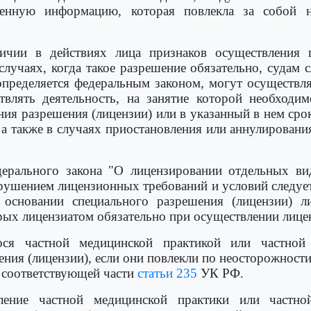
нную информацию, которая повлекла за собой н
чии в действиях лица признаков осуществления п
случаях, когда такое разрешение обязательно, судам с
определяется федеральным законом, могут осуществля
твлять деятельность, на занятие которой необходи
ния разрешения (лицензии) или в указанный в нем сро
 а также в случаях приостановления или аннулировани
дерального закона "О лицензировании отдельных ви
арушением лицензионных требований и условий следуе
а основании специального разрешения (лицензии)
рых лицензиатом обязательно при осуществлении лице
ося частной медицинской практикой или частной 
ния (лицензии), если они повлекли по неосторожност
о соответствующей части
статьи 235
УК РФ.
ление частной медицинской практики или частной