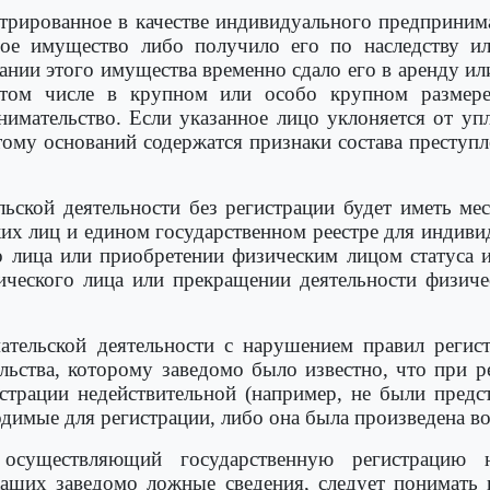
гистрированное в качестве индивидуального предприн
е имущество либо получило его по наследству ил
нии этого имущества временно сдало его в аренду или
 том числе в крупном или особо крупном размере)
инимательство. Если указанное лицо уклоняется от уп
 тому оснований содержатся признаки состава престу
ьской деятельности без регистрации будет иметь мес
ких лиц и едином государственном реестре для индиви
о лица или приобретении физическим лицом статуса
ческого лица или прекращении деятельности физиче
тельской деятельности с нарушением правил регист
льства, которому заведомо было известно, что при
страции недействительной (например, не были предс
одимые для регистрации, либо она была произведена в
 осуществляющий государственную регистрацию
жащих заведомо ложные сведения, следует понимать 