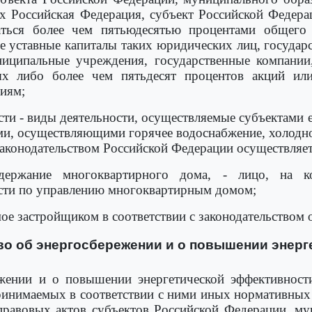
х Российская Федерация, субъект Российской Федер
ться более чем пятьюдесятью процентами общего 
е уставные капиталы таких юридических лиц, госуда
ниципальные учреждения, государственные компании,
ых либо более чем пятьдесят процентов акций или
иям;
сти - виды деятельности, осуществляемые субъектами
ми, осуществляющими горячее водоснабжение, холодное
законодательством Российской Федерации осуществляет
содержание многоквартирного дома, - лицо, на 
сти по управлению многоквартирным домом;
мое застройщиком в соответствии с законодательством 
тво об энергосбережении и о повышении энер
ежении и о повышении энергетической эффективност
принимаемых в соответствии с ними иных нормативных
правовых актов субъектов Российской Федерации, му