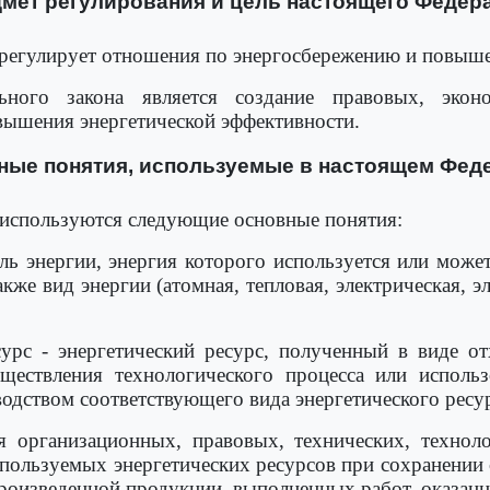
дмет регулирования и цель настоящего Федер
регулирует отношения по энергосбережению и повыше
ьного закона является создание правовых, экон
вышения энергетической эффективности.
вные понятия, используемые в настоящем Фед
 используются следующие основные понятия:
тель энергии, энергия которого используется или мож
акже вид энергии (атомная, тепловая, электрическая, 
сурс - энергетический ресурс, полученный в виде о
ществления технологического процесса или исполь
водством соответствующего вида энергетического ресу
ия организационных, правовых, технических, технол
пользуемых энергетических ресурсов при сохранении 
произведенной продукции, выполненных работ, оказанн