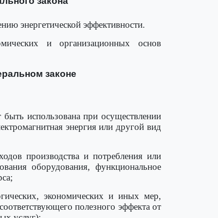
ального закона
нию энергетической эффективности.
омических и организационных основ
еральном законе
ет быть использована при осуществлении
электромагнитная энергия или другой вид
тходов производства и потребления или
зования оборудования, функциональное
рса;
огических, экономических и иных мер,
соответствующего полезного эффекта от
ых услуг);