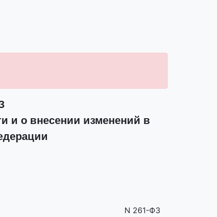
З
и и о внесении изменений в
едерации
N 261-ФЗ