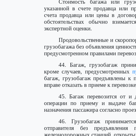
Стоимость багажа или груз
указанной в счете продавца или п
счета продавца или цены в догово
обстоятельствах обычно взимает
экспертной оценки.
Продовольственные и скоропор
грузобагажа без объявления ценности
предусмотренном правилами перевозо
44. Багаж, грузобагаж прини
кроме случаев, предусмотренных
п
багаж, грузобагаж предъявлены к п
вправе отказать в приеме к перевозке
45. Багаж перевозится от и
операции по приему и выдаче баг
назначения пассажира согласно прое
46. Грузобагаж принимаетс
отправителя без предъявления
железнодорожных станций, открытых