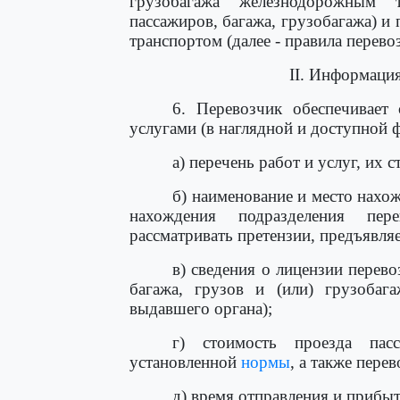
грузобагажа железнодорожным 
пассажиров, багажа, грузобагажа) 
транспортом (далее - правила перево
II. Информаци
6. Перевозчик обеспечивает 
услугами (в наглядной и доступной 
а) перечень работ и услуг, их с
б) наименование и место нахо
нахождения подразделения пер
рассматривать претензии, предъявля
в) сведения о лицензии перев
багажа, грузов и (или) грузобага
выдавшего органа);
г) стоимость проезда па
установленной
нормы
, а также пере
д) время отправления и прибыт