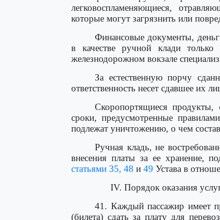
легковоспламеняющиеся, отравля
которые могут загрязнить или повре
Финансовые документы, деньг
в качестве ручной клади только
железнодорожном вокзале специализ
За естественную порчу сдан
ответственность несет сдавшее их ли
Скоропортящиеся продукты, 
сроки, предусмотренные правилами
подлежат уничтожению, о чем составл
Ручная кладь, не востребован
внесения платы за ее хранение, п
статьями 35,
48
и
49
Устава в отноше
IV. Порядок оказания услу
41. Каждый пассажир имеет п
(билета) сдать за плату для перево