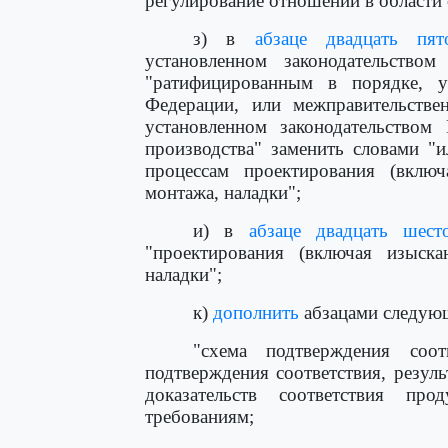
регулирование отношений в области 
з) в
абзаце двадцать пят
установленном законодательство
"ратифицированным в порядке, ус
Федерации, или межправительстве
установленном законодательством 
производства" заменить словами "
процессам проектирования (включа
монтажа, наладки";
и) в
абзаце двадцать шест
"проектирования (включая изыскан
наладки";
к)
дополнить
абзацами следую
"схема подтверждения соот
подтверждения соответствия, резул
доказательств соответствия п
требованиям;