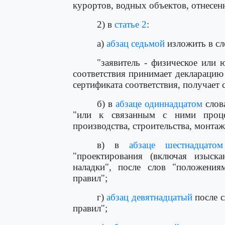
курортов, водных объектов, отнесен
2) в
статье 2
:
а)
абзац седьмой
изложить в с
"заявитель - физическое или 
соответствия принимает декларацию
сертификата соответствия, получает 
б) в
абзаце одиннадцатом
слова
"или к связанным с ними процес
производства, строительства, монтаж
в) в
абзаце шестнадцатом
"проектирования (включая изыскан
наладки", после слов "положения
правил";
г)
абзац девятнадцатый
после с
правил";