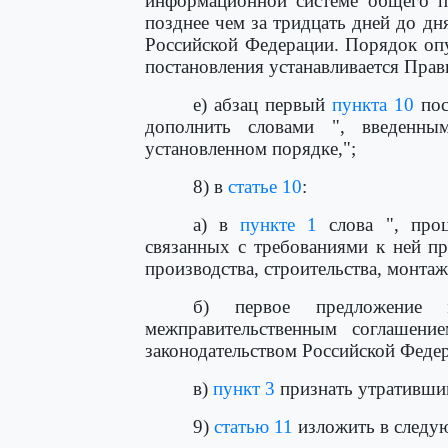
информационной системе общего п
позднее чем за тридцать дней до дн
Российской Федерации. Порядок оп
постановления устанавливается Прав
е) абзац первый
пункта 10
пос
дополнить словами ", введенн
установленном порядке,";
8) в
статье 10
:
а) в
пункте 1
слова ", проц
связанных с требованиями к ней пр
производства, строительства, монтаж
б) первое предложение
межправительственным соглашени
законодательством Российской Феде
в)
пункт 3
признать утративши
9)
статью 11
изложить в следу