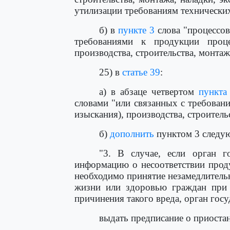
утилизации требованиям технических
б) в
пункте 3
слова "процессов
требованиями к продукции проце
производства, строительства, монтаж
25) в
статье 39
:
а) в абзаце четвертом
пункта
словами "или связанных с требован
изыскания), производства, строитель
б)
дополнить
пунктом 3 следу
"3. В случае, если орган го
информацию о несоответствии прод
необходимо принятие незамедлител
жизни или здоровью граждан при 
причинения такого вреда, орган госу
выдать предписание о приоста