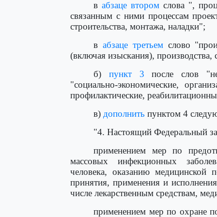
в
абзаце втором
слова ", проц
связанным с ними процессам проект
строительства, монтажа, наладки";
в
абзаце третьем
слово "прои
(включая изыскания), производства, 
б)
пункт 3
после слов "не
"социально-экономические, организ
профилактические, реабилитационные
в)
дополнить
пунктом 4 следу
"4. Настоящий Федеральный за
применением мер по предот
массовых инфекционных заболев
человека, оказанию медицинской п
принятия, применения и исполнения
числе лекарственным средствам, мед
применением мер по охране п