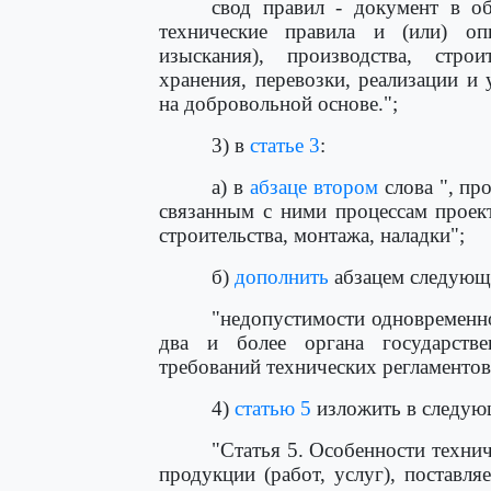
свод правил - документ в об
технические правила и (или) оп
изыскания), производства, строи
хранения, перевозки, реализации и
на добровольной основе.";
3) в
статье 3
:
а) в
абзаце втором
слова ", пр
связанным с ними процессам проект
строительства, монтажа, наладки";
б)
дополнить
абзацем следующ
"недопустимости одновременн
два и более органа государстве
требований технических регламентов
4)
статью 5
изложить в следую
"Статья 5. Особенности техни
продукции (работ, услуг), поставл