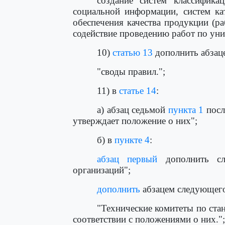
создание систем классифика
социальной информации, систем кат
обеспечения качества продукции (ра
содействие проведению работ по уни
10)
статью 13
дополнить абзац
"своды правил.";
11) в
статье 14
:
а) абзац седьмой
пункта 1
посл
утверждает положение о них";
б) в
пункте 4
:
абзац первый
дополнить сл
организаций";
дополнить
абзацем следующего
"Технические комитеты по ста
соответствии с положениями о них.";