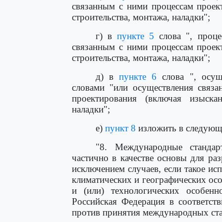
связанным с ними процессам проект
строительства, монтажа, наладки";
г) в
пункте 5
слова ", проце
связанным с ними процессам проект
строительства, монтажа, наладки";
д) в
пункте 6
слова ", осущ
словами "или осуществления связа
проектирования (включая изыскани
наладки";
е)
пункт 8
изложить в следующ
"8. Международные стандар
частично в качестве основы для раз
исключением случаев, если такое и
климатических и географических ос
и (или) технологических особен
Российская Федерация в соответст
против принятия международных ста