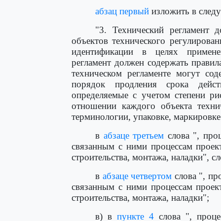
абзац первый
изложить в след
"3. Технический регламент д
объектов технического регулирован
идентификации в целях применен
регламент должен содержать правил
техническом регламенте могут сод
порядок продления срока действ
определяемые с учетом степени ри
отношении каждого объекта технич
терминологии, упаковке, маркировке 
в
абзаце третьем
слова ", про
связанным с ними процессам проект
строительства, монтажа, наладки", 
в
абзаце четвертом
слова ", пр
связанным с ними процессам проект
строительства, монтажа, наладки";
в) в
пункте 4
слова ", проце