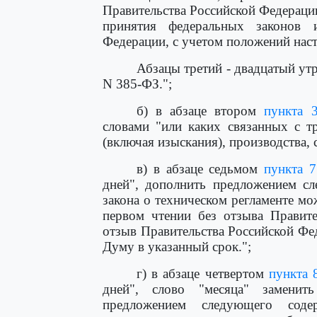
Правительства Российской Федерации
принятия федеральных законов и
Федерации, с учетом положений нас
Абзацы третий - двадцатый ут
N 385-ФЗ.";
б) в абзаце втором
пункта 
словами "или каких связанных с т
(включая изыскания), производства, 
в) в абзаце седьмом
пункта 7
дней", дополнить предложением сл
закона о техническом регламенте м
первом чтении без отзыва Правите
отзыв Правительства Российской Фе
Думу в указанный срок.";
г) в абзаце четвертом
пункта 
дней", слово "месяца" заменит
предложением следующего соде