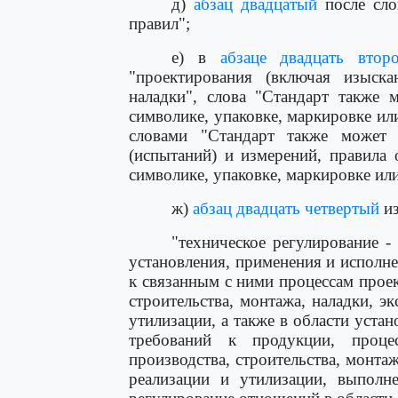
д)
абзац двадцатый
после сло
правил";
е) в
абзаце двадцать втор
"проектирования (включая изыскан
наладки", слова "Стандарт также 
символике, упаковке, маркировке ил
словами "Стандарт также может 
(испытаний) и измерений, правила 
символике, упаковке, маркировке или
ж)
абзац двадцать четвертый
из
"техническое регулирование -
установления, применения и исполн
к связанным с ними процессам проек
строительства, монтажа, наладки, эк
утилизации, а также в области уста
требований к продукции, процес
производства, строительства, монтаж
реализации и утилизации, выполн