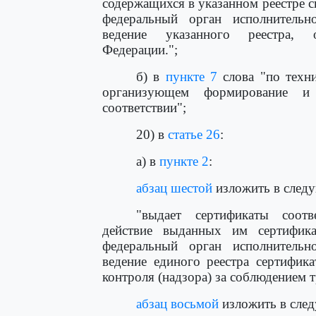
содержащихся в указанном реестре св
федеральный орган исполнитель
ведение указанного реестра, 
Федерации.";
б) в
пункте 7
слова "по техни
организующем формирование и 
соответствии";
20) в
статье 26
:
а) в
пункте 2
:
абзац шестой
изложить в след
"выдает сертификаты соотв
действие выданных им сертифик
федеральный орган исполнитель
ведение единого реестра сертифика
контроля (надзора) за соблюдением 
абзац восьмой
изложить в сле