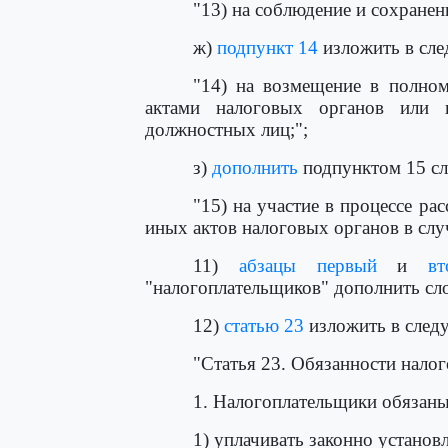
"13) на соблюдение и сохранен
ж)
подпункт 14
изложить в сле
"14) на возмещение в полно
актами налоговых органов или н
должностных лиц;";
з)
дополнить
подпунктом 15 с
"15) на участие в процессе р
иных актов налоговых органов в сл
11)
абзацы первый
и
вт
"налогоплательщиков" дополнить сло
12)
статью 23
изложить в след
"Статья 23. Обязанности нало
1. Налогоплательщики обязаны
1) уплачивать законно установ