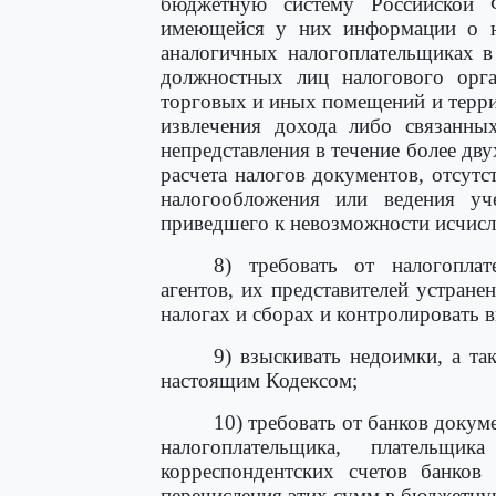
бюджетную систему Российской 
имеющейся у них информации о н
аналогичных налогоплательщиках в
должностных лиц налогового орга
торговых и иных помещений и терр
извлечения дохода либо связанны
непредставления в течение более дв
расчета налогов документов, отсутс
налогообложения или ведения уч
приведшего к невозможности исчисл
8) требовать от налогоплат
агентов, их представителей устран
налогах и сборах и контролировать 
9) взыскивать недоимки, а т
настоящим Кодексом;
10) требовать от банков доку
налогоплательщика, плательщ
корреспондентских счетов банков
перечисления этих сумм в бюджетну