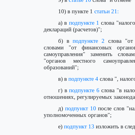
10) в пункте 1
статьи 21:
а) в
подпункте 1
слова "налого
деклараций (расчетов)";
б) в
подпункте 2
слова "от 
словами "от финансовых органо
самоуправления" заменить слова
"органов местного самоуправл
образований";
в) в
подпункте 4
слова ", нало
г) в
подпункте 6
слова "в нал
отношениях, регулируемых законодат
д)
подпункт 10
после слов "на
уполномоченных органов";
е)
подпункт 13
изложить в сле