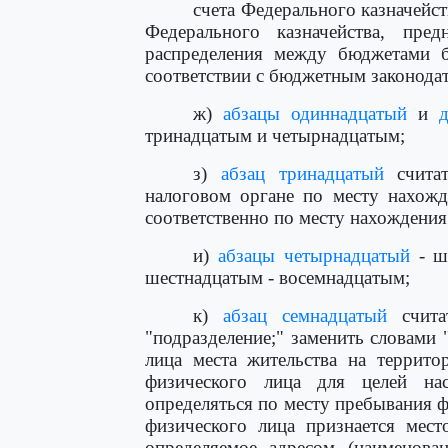
счета Федерального казначейс
Федерального казначейства, пре
распределения между бюджетами 
соответствии с бюджетным законодат
ж)
абзацы одиннадцатый
и
тринадцатым и четырнадцатым;
з)
абзац тринадцатый
считат
налоговом органе по месту нахожд
соответственно по месту нахождения
и)
абзацы четырнадцатый
- ше
шестнадцатым - восемнадцатым;
к)
абзац семнадцатый
счита
"подразделение;" заменить словами 
лица места жительства на террито
физического лица для целей на
определяться по месту пребывания 
физического лица признается мест
определяемое адресом (наименован