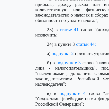
прибыль, доход, расход или ин
количественную или физическу
законодательство о налогах и сбора
обязанности по уплате налога.";
23) в
статье 41
слово "(доход
исключить;
24) в пункте 3
статьи 44:
а)
подпункт 2
признать утрати
б) в
подпункте 3
слово "налог
лица - налогоплательщика", по
"наследниками", дополнить словам
законодательством Российской Ф
наследодателя";
в) в
подпункте 4
слова "ли
"бюджетами (внебюджетными фонда
Российской Федерации";