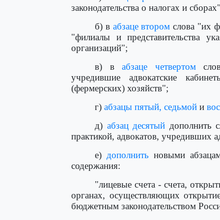
законодательства о налогах и сборах"
б) в
абзаце втором
слова "их ф
"филиалы и представительства у
организаций";
в) в
абзаце четвертом
слов
учредившие адвокатские кабинет
(фермерских) хозяйств";
г)
абзацы пятый,
седьмой
и
во
д)
абзац десятый
дополнить с
практикой, адвокатов, учредивших а
е)
дополнить
новыми абзацам
содержания:
"лицевые счета - счета, откры
органах, осуществляющих открытие
бюджетным законодательством Росс