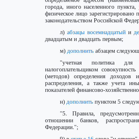
города, иного населенного пункта,
физическое лицо зарегистрировано 
законодательством Российской Феде
л)
абзацы восемнадцатый
и
д
двадцатым и двадцать первым;
м)
дополнить
абзацем следующ
"учетная политика для
налогоплательщиком совокупность
(методов) определения доходов 
распределения, а также учета ин
показателей финансово-хозяйственно
н)
дополнить
пунктом 5 следу
"5. Правила, предусмотрен
отношении банков, распростра
Федерации.";
9) в
статье 16
слова "и отмене"