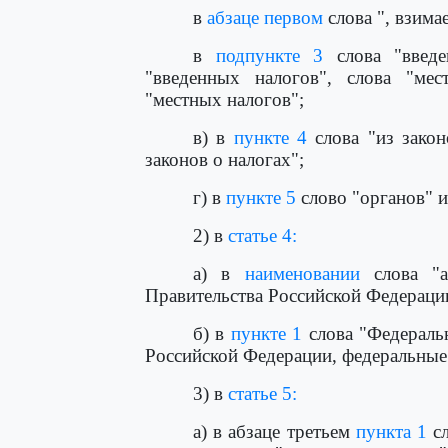
в
абзаце первом
слова ", взим
в
подпункте 3
слова "введе
"введенных налогов", слова "ме
"местных налогов";
в) в
пункте 4
слова "из закон
законов о налогах";
г) в
пункте 5
слово "органов" 
2) в
статье 4:
а) в
наименовании
слова "а
Правительства Российской Федераци
б) в
пункте 1
слова "Федераль
Российской Федерации, федеральные
3) в
статье 5:
а) в абзаце третьем
пункта 1
сл