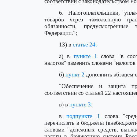
соответствии с законодательством Р
6. Налогоплательщики, упл
товаров через таможенную гра
обязанности, предусмотренные 
Федерации.";
13) в
статье 24:
а) в
пункте 1
слова "в соо
налогов" заменить словами "налого
б)
пункт 2
дополнить абзацем 
"Обеспечение и защита пр
соответствии со статьей 22 настоящег
в) в
пункте 3:
в
подпункте 1
слова "средс
перечислять в бюджеты (внебюджет
словами "денежных средств, выпла
налоги в бюджетную систему Росс