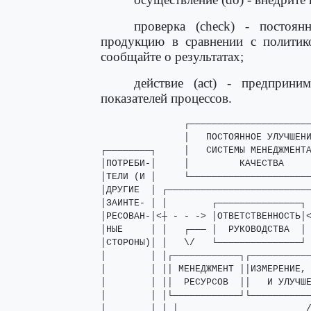
проверка (check) - постоя
продукцию в сравнении с политик
сообщайте о результатах;
действие (act) - предприн
показателей процессов.
               ┌──────────────────────
               │   ПОСТОЯННОЕ УЛУЧШЕНИ
┌────────┐     │   СИСТЕМЫ МЕНЕДЖМЕНТА
│ПОТРЕБИ-│     │         КАЧЕСТВА     
│ТЕЛИ (И │     └──────────────────────
│ДРУГИЕ  │ ┌──────────────────────────
│ЗАИНТЕ- │ │        ┌───────────────┐ 
│РЕСОВАН-│<┼ - - -> │ОТВЕТСТВЕННОСТЬ│<
│НЫЕ     │ │   ┌─── │  РУКОВОДСТВА  │ 
│СТОРОНЫ)│ │   \/   └───────────────┘ 
│        │ │┌────────────┐┌───────────
│        │ ││ МЕНЕДЖМЕНТ ││ИЗМЕРЕНИЕ, 
│        │ ││  РЕСУРСОВ  ││   И УЛУЧШЕ
│        │ │└────────────┘└───────────
│        │ │ │                       /