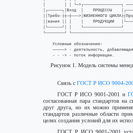
│        │ │ └─>┌────────────────┐ ───
│┌──────┐│Вход  │    ПРОЦЕССЫ    │┌───
││Требо-├┼─┼───>│ЖИЗНЕННОГО ЦИКЛА├┤Про
││вания ││ │    │    ПРОДУКЦИИ   │└───
│└──────┘│ │    └────────────────┘    
└────────┘ └──────────────────────────
    Условные обозначения:

    ─────> - деятельность, добавляющая
    - - -> - поток информации.
Рисунок 1. Модель системы менед
Связь с
ГОСТ Р ИСО 9004-20
ГОСТ Р ИСО 9001-2001 и
Г
согласованная пара стандартов на 
друг друга, но их можно применят
стандартов различные области при
целях создания условий для их испо
ГОСТ Р ИСО 9001-2001 устан