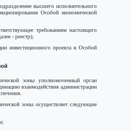
подразделение высшего исполнительного
ункционирования Особой экономической
ответствующее требованиям настоящего
лее - реестр);
ации инвестиционного проекта в Особой
ной
мической зоны уполномоченный орган
рдинацию взаимодействия администрации
спечения.
мической зоны осуществляет следующие
м;