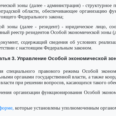
ческой зоны (далее - администрация) - структурное 
инградской области, обеспечивающее организацию ф
тоящего Федерального закона;
ой зоны (далее - резидент) - юридическое лицо, со
ный реестр резидентов Особой экономической зоны (да
 документ, содержащий сведения об условиях реализ
етствии с настоящим Федеральным законом.
атья 3. Управление Особой экономической зо
вия специального правового режима Особой эконо
льными органами государственной власти, а также коо
власти при решении вопросов, касающихся такого обе
ечения организации функционирования Особой эконо
форме,
которые установлены уполномоченным органо