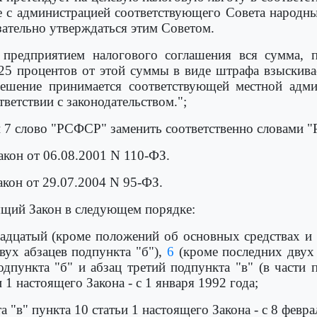
е с администрацией соответствующего Совета народны
ательно утверждаться этим Советом.
 предприятием налогового соглашения вся сумма, 
е 25 процентов от этой суммы в виде штрафа взыскива
решение принимается соответствующей местной адм
ветствии с законодательством.";
4 и 7 слово "РСФСР" заменить соответственно словами 
акон от 06.08.2001 N 110-ФЗ.
акон от 29.07.2004 N 95-ФЗ.
оящий Закон в следующем порядке:
дцатый (кроме положений об основных средствах и 
ух абзацев подпункта "б"),
6
(кроме последних двух
одпункта "б" и абзац третий подпункта "в" (в части 
 1 настоящего Закона - с 1 января 1992 года;
а "в" пункта 10 статьи 1 настоящего Закона - с 8 февра