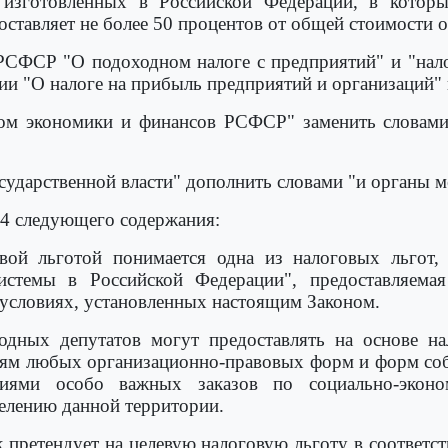
"изготовленных в Российской Федерации, в котор
оставляет не более 50 процентов от общей стоимости 
 РСФСР "О подоходном налоге с предприятий" и "нало
ии "О налоге на прибыль предприятий и организаций" 
твом экономики и финансов РСФСР" заменить словам
осударственной власти" дополнить словами "и органы 
 14 следующего содержания:
овой льготой понимается одна из налоговых льгот,
истемы в Российской Федерации", предоставляема
 условиях, установленных настоящим Законом.
одных депутатов могут предоставлять на основе на
ям любых организационно-правовых форм и форм соб
тиями особо важных заказов по социально-эконо
селению данной территории.
 претендует на целевую налоговую льготу в соответст