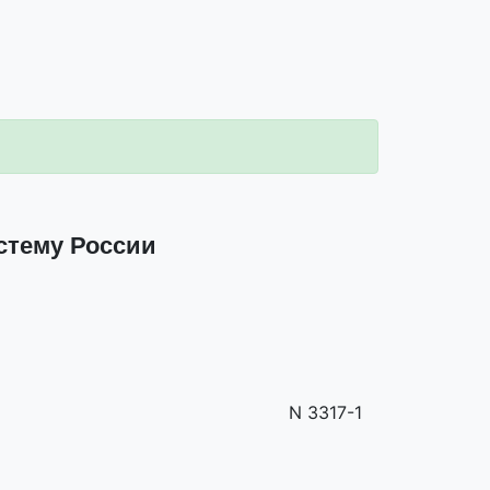
стему России
N 3317-1