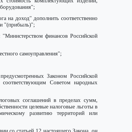
ых стоимость комплектующих изделий,
оборудования";
га на доход" дополнить соответственно
и "(прибыль)";
и "Министерством финансов Российской
местного самоуправления";
 предусмотренных Законом Российской
я соответствующим Советом народных
логовых соглашений в пределах сумм,
ственности целевые налоговые льготы в
мическому развитию территорий или
вии со статьей 12 настоящего Закона, он