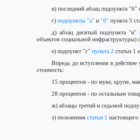
в) последний абзац подпункта "б" 
г)
подпункты "а"
и
"б"
пункта 5 ст
д) абзац десятый подпункта "в"
объектов социальной инфраструктуры) ст
е) подпункт "г"
пункта 2
статьи 1 н
Впредь до вступления в действие
стоимость:
15 процентов - по муке, крупе, м
28 процентов - по остальным товар
ж) абзацы третий и седьмой подпу
з) положения
статьи 1
настоящего 