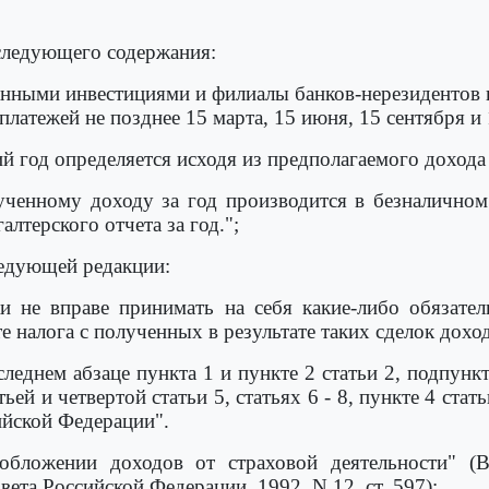
 следующего содержания:
ранными инвестициями и филиалы банков-нерезидентов 
латежей не позднее 15 марта, 15 июня, 15 сентября и 
й год определяется исходя из предполагаемого дохода 
ученному доходу за год производится в безналичном
лтерского отчета за год.";
следующей редакции:
и не вправе принимать на себя какие-либо обязате
 налога с полученных в результате таких сделок доход
следнем абзаце пункта 1 и пункте 2 статьи 2, подпункта
етьей и четвертой статьи 5, статьях 6 - 8, пункте 4 ста
ийской Федерации".
бложении доходов от страховой деятельности" (В
ета Российской Федерации, 1992, N 12, ст. 597):