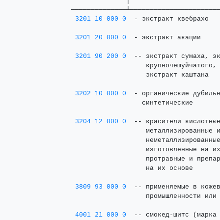
              │                       
──────────────┴───────────────────────
3201 10 000 0
  - экстракт квебрахо   
3201 20 000 0
  - экстракт акации     
3201 90 200 0
  -- экстракт сумаха, эк
                   крупночешуйчатого, 
                   экстракт каштана

3202 10 000 0
  - органические дубильн
                  синтетические

3204 12 000 0
  -- красители кислотные
                   металлизированные и
                   неметаллизированные
                   изготовленные на их
                   протравные и препар
                   на их основе

3809 93 000 0
  -- применяемые в кожев
                   промышленности или 
4001 21 000 0
  -- смокед-шитс (марка 