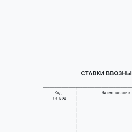
СТАВКИ ВВОЗН
──────────────┬───────────────────────
     Код      │          Наименование
    ТН ВЭД    │                       
              │                       
              │                       
              │                       
              │                       
              │                       