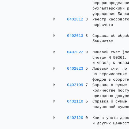
                      перераспределени
                      бухгалтерскими р
                      учреждения Банка
     И     
0402012
 3  Реестр кассового
                      пересчета       
                                      
     И     
0402013
 8  Справка об обраб
                      банкнотах       
                                      
     И     
0402022
 9  Лицевой счет (по
                      счетам N 90301, 
                      N 90303, N 90304
     И     
0402023
 5  Лицевой счет по 
                      на перечисление 
                      фондов в оборотн
     И     
0402109
 7  Справка о сумме 
                      количестве посту
                      приходных докуме
     И     
0402110
 5  Справка о сумме 
                      полученной сумме
                                      
     И     
0402120
 0  Книга учета дене
                      и других ценност
                                      