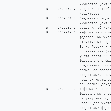
                      имущества (актив
     В     0409360 7  Сведения о требо
                      кредиторов

     В     0409361 3  Сведения о ходе 
                      имущества (актив
     В     0409362 3  Сведения об иско
     В     0409919 4  Информация о сче
                      федеральным учре
                      структурных подр
                      Банка России и к
                      организациях (их
                      учета операций с
                      федерального бюд
                      средствами, пост
                      временное распор
                      средствами, полу
                      предпринимательс
                      приносящей доход
     В     0409929 0  Информация о сче
                      федеральным учре
                      структурных подр
                      России для учета
                      средствами федер