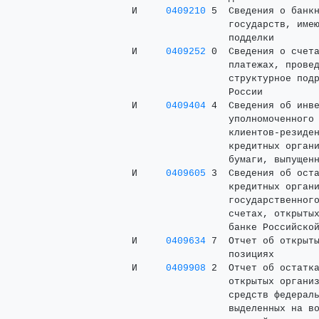
     И     
0409210
 5  Сведения о банкн
                      государств, имею
                      подделки

     И     
0409252
 0  Сведения о счета
                      платежах, провед
                      структурное подр
                      России

     И     
0409404
 4  Сведения об инве
                      уполномоченного 
                      клиентов-резиден
                      кредитных органи
                      бумаги, выпущенн
     И     
0409605
 3  Сведения об оста
                      кредитных органи
                      государственного
                      счетах, открытых
                      банке Российской
     И     
0409634
 7  Отчет об открыты
                      позициях        
     И     
0409908
 2  Отчет об остатка
                      открытых организ
                      средств федераль
                      выделенных на во