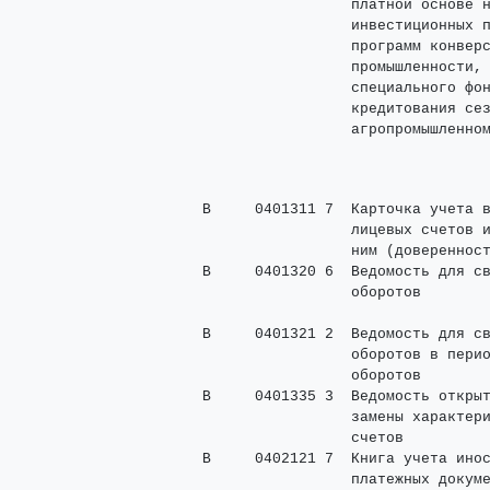
                      платной основе н
                      инвестиционных п
                      программ конверс
                      промышленности, 
                      специального фон
                      кредитования сез
     В     0401311 7  Карточка учета в
                      лицевых счетов и
                      ним (доверенност
     В     0401320 6  Ведомость для св
                      оборотов        
                                      
     В     0401321 2  Ведомость для св
                      оборотов в перио
                      оборотов        
     В     0401335 3  Ведомость открыт
                      замены характери
                      счетов          
     В     0402121 7  Книга учета инос
                      платежных докуме