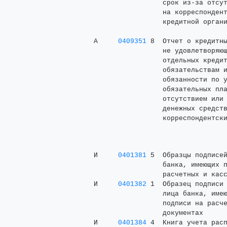
                      срок из-за отсут
                      на корреспондент
                      кредитной органи
     А     
0409351
 8  Отчет о кредитны
                      не удовлетворяющ
                      отдельных кредит
                      обязательствам и
                      обязанности по у
                      обязательных пла
                      отсутствием или 
                      денежных средств
     И     
0401381
 5  Образцы подписей
                      банка, имеющих п
                      расчетных и касс
     И     
0401382
 1  Образец подписи 
                      лица банка, имею
                      подписи на расче
                      документах

     И     
0401384
 4  Книга учета расп