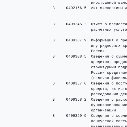
                      иностранной валю
     В     0402156 5  Акт экспертизы д
                                      
                                      
     В     0409245 3  Отчет о предоста
                      расчетных услуга
                                      
     В     0409307 9  Информация о пре
                      внутридневных кр
                      России

     В     0409308 5  Сведения о сумме
                      кредитов, предос
                      структурным подр
                      России кредитным
                      (включая филиалы
     В     0409357 6  Сведения о посту
                      средств, их исто
                      расходовании ден
     В     0409358 2  Сведения о расхо
                      функционирование
                      организации

     В     0409359 9  Сведения о форми
                      конкурсной массы
                      инвентаризации и