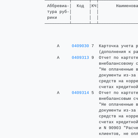
──────────┬───────┬──┬────────────────
 Аббревиа-│  Код  │КЧ│       Наименова
 тура руб-│       │  │                
 рики     │       │  │                
──────────┴───────┴──┴───────────────
     А     
0409030
 7  Карточка учета р
                      (дополнения к ра
     А     
0409313
 9  Отчет по картоте
                      внебалансовому с
                      "Не оплаченные в
                      документы из-за 
                      средств на корре
                      счетах кредитной
     А     
0409314
 5  Отчет по картоте
                      внебалансовым сч
                      "Не оплаченные в
                      документы из-за 
                      средств на корре
                      счетах кредитной
                      и N 90903 "Расче
                      клиентов, не опл