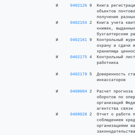
     И     
0402126
 9  Книга регистраци
                      объектов почтово
                      получение разных
     И     
0402154
 2  Книга учета квит
                      книжек, выданных
                      бухгалтерским ра
     И     
0402161
 9  Контрольный журн
                      охрану и сдачи и
                      хранилища ценнос
     И     
0402175
 4  Контрольный лист
                      работника       
                                      
     И     
0402179
 5  Доверенность ста
                      инкассаторов    
                                      
     И     
0408004
 2  Расчет прогноза 
                      оборотов по опер
                      организаций Феде
                      агентства связи

     И     
0409028
 2  Отчет о работе п
                      соблюдением кред
                      организациями ва
                      законодательства