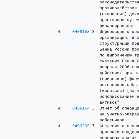
                      законодательства
                      противодействия 
                      (отмыванию) дохо
                      преступным путем
                      финансированию т
     И     
0409158
 3  Информация о кре
                      организации, в о
                      структурными под
                      Банка России про
                      по выполнению тр
                      Указания Банка Р
                      февраля 2006 год
                      действиях при вы
                      (признаков) форм
                      источников собст
                      (капитала) (их ч
                      использованием н
                      активов"

     И     
0409164
 3  Отчет об операци
                      на учетно-операц
                      работников

     И     
0409209
 7  Сведения о непла
                      признаки подделк
                      денежных знаках 