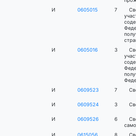
прож
И
0605015
7
Св
уча
сод
Феде
полу
стра
И
0605016
3
Св
уча
сод
Феде
пол
Феде
И
0609523
7
Св
И
0609524
3
Св
И
0609526
6
Св
само
И
0615056
8
С