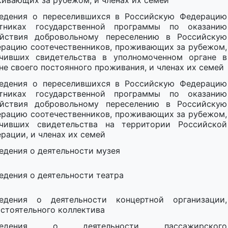
ивающих за рубежом, и членах их семей
едения о переселившихся в Российскую Федерацию
стниках государственной программы по оказанию
ействия добровольному переселению в Российскую
рацию соотечественников, проживающих за рубежом,
чивших свидетельства в уполномоченном органе в
не своего постоянного проживания, и членах их семей
едения о переселившихся в Российскую Федерацию
стниках государственной программы по оказанию
ействия добровольному переселению в Российскую
рацию соотечественников, проживающих за рубежом,
учивших свидетельства на территории Российской
рации, и членах их семей
едения о деятельности музея
едения о деятельности театра
едения о деятельности концертной организации,
стоятельного коллектива
ведения о деятельности пассажирского