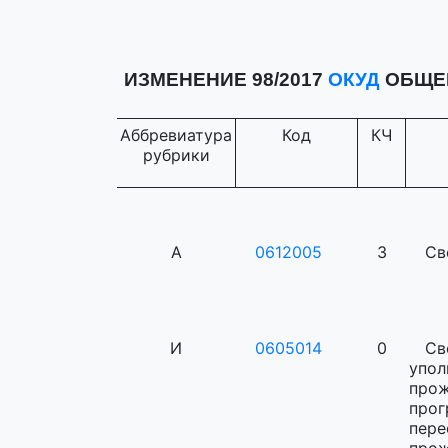
ИЗМЕНЕНИЕ 98/2017
ОКУД
ОБЩЕР
Аббревиатура
Код
КЧ
рубрики
А
0612005
3
Св
И
0605014
0
Св
упо
прож
про
пере