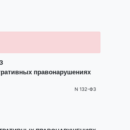
З
стративных правонарушениях
N 132-ФЗ