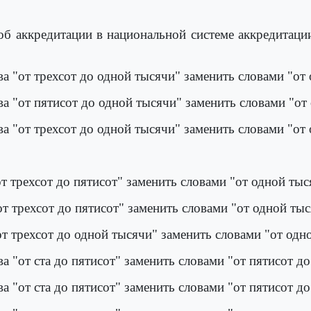
об аккредитации в национальной системе аккредитаци
а "от трехсот до одной тысячи" заменить словами "от 
а "от пятисот до одной тысячи" заменить словами "от
а "от трехсот до одной тысячи" заменить словами "от 
т трехсот до пятисот" заменить словами "от одной тыс
от трехсот до пятисот" заменить словами "от одной тыс
от трехсот до одной тысячи" заменить словами "от одн
а "от ста до пятисот" заменить словами "от пятисот до
а "от ста до пятисот" заменить словами "от пятисот до