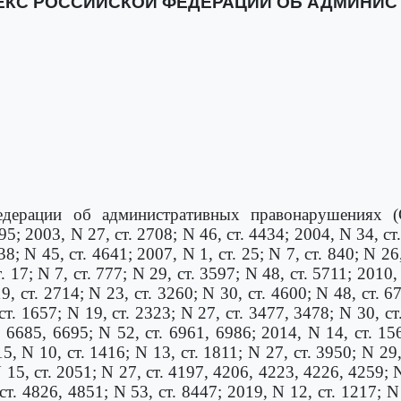
ДЕКС РОССИЙСКОЙ ФЕДЕРАЦИИ ОБ АДМИНИ
ерации об административных правонарушениях (Со
5; 2003, N 27, ст. 2708; N 46, ст. 4434; 2004, N 34, ст.
38; N 45, ст. 4641; 2007, N 1, ст. 25; N 7, ст. 840; N 26
 17; N 7, ст. 777; N 29, ст. 3597; N 48, ст. 5711; 2010, 
9, ст. 2714; N 23, ст. 3260; N 30, ст. 4600; N 48, ст. 6
ст. 1657; N 19, ст. 2323; N 27, ст. 3477, 3478; N 30, ст
, 6685, 6695; N 52, ст. 6961, 6986; 2014, N 14, ст. 15
5, N 10, ст. 1416; N 13, ст. 1811; N 27, ст. 3950; N 29,
 15, ст. 2051; N 27, ст. 4197, 4206, 4223, 4226, 4259; N
ст. 4826, 4851; N 53, ст. 8447; 2019, N 12, ст. 1217; 