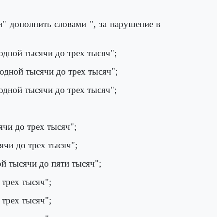
и" дополнить словами ", за нарушение в
одной тысячи до трех тысяч";
 одной тысячи до трех тысяч";
одной тысячи до трех тысяч";
ячи до трех тысяч";
ячи до трех тысяч";
ой тысячи до пяти тысяч";
 трех тысяч";
 трех тысяч";