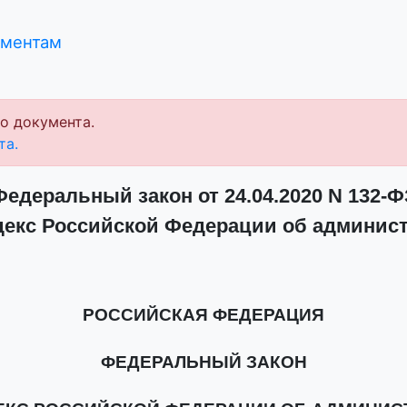
ументам
о документа.
та.
Федеральный закон от 24.04.2020 N 132-Ф
декс Российской Федерации об админи
РОССИЙСКАЯ ФЕДЕРАЦИЯ
ФЕДЕРАЛЬНЫЙ ЗАКОН