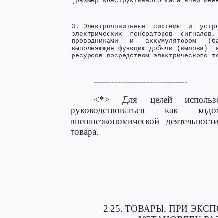
(размер конструктивного шага ячеи мен
3. Электроловильные  системы  и  устро
электрических  генераторов  сигналов, 
проводниками   и   аккумулятором   (ба
выполняющие функцию добычи (вылова)  в
ресурсов посредством электрического т
--------------------------------
<*> Для целей использо
руководствоваться как ко
внешнеэкономической деятельност
товара.
2.25. ТОВАРЫ, ПРИ ЭКС