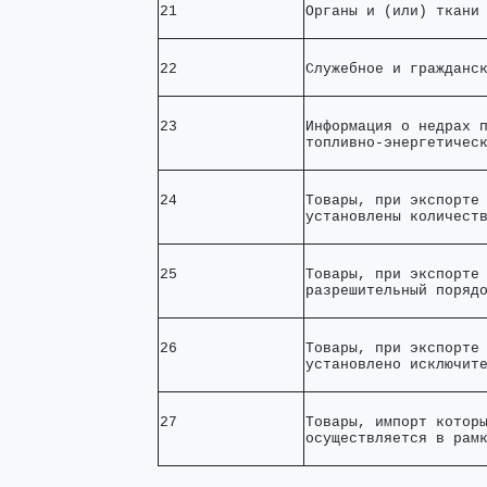
21              
Органы и (или) ткани
22              
Служебное и гражданс
23              
Информация о недрах п
топливно-энергетичес
24              
Товары, при экспорте 
установлены количест
25              
Товары, при экспорте 
разрешительный поряд
26              
Товары, при экспорте 
установлено исключит
27              
Товары, импорт которы
осуществляется в рам