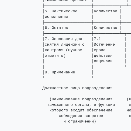
│таможенных органах  │              │ 
├────────────────────┼───────────┬──┴─
│5. Фактическое      │Количество │    
│исполнение          │           │    
├────────────────────┼───────────┼────
│6. Остаток          │Количество │    
├────────────────────┼───────────┴─┬──
│7. Основания для    │7.1.         │  
│снятия лицензии с   │Истечение    │  
│контроля (нужное    │срока        │  
│отметить)           │действия     │  
│                    │лицензии     │  
├────────────────────┼─────────────┴──
│8. Примечание       │                
└────────────────────┴───────────────
Должностное лицо подразделения

_________________________________ ____
   (Наименование подразделения      (П
  таможенного органа, в функции      л
   которого входит обеспечение      но
       соблюдения запретов           п
         и ограничений)