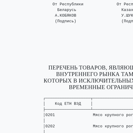
    От Республики              От Респ
      Беларусь                   Казах
     А.КОБЯКОВ                   У.ШУК
     (Подпись)                   (Под
ПЕРЕЧЕНЬ ТОВАРОВ, ЯВЛЯ
ВНУТРЕННЕГО РЫНКА ТА
КОТОРЫХ В ИСКЛЮЧИТЕЛЬНЫХ
ВРЕМЕННЫЕ ОГРАНИЧ
┌───────────────────┬─────────────────────────────────────────────────────┐
│    Код ЕТН ВЭД    │                 Наименование товара                 │
├───────────────────┴─────────────────────────────────────────────────────┤
│0201                Мясо крупного рогатого скота, свежее или охлажденное │
│                                                                         │
│0202                Мясо крупного рогатого скота, замороженное           │
│                                                                         │
│0203                Свинина свежая, охлажденная или замороженная         │
│                                                                         │
│0204                Баранина  или  козлятина  свежая,   охлажденная   или│
│                    замороженная                                         │
│                                                                         │
│0401                Молоко и сливки, несгущенные и без добавления  сахара│
│                    или других подслащивающих веществ                    │
│                                                                         │
│0402                Молоко и сливки, сгущенные или с  добавлением  сахара│
│                    или других подслащивающих веществ                    │
│                                                                         │
│0708 10 000 0       Горох (Pisum sativum) лущеный или  нелущеный,  свежий│
│                    или охлажденный                                      │
│                                                                         │
│0713 10             Горох (Pisum sativum) сушеный лущеный,  очищенный  от│
│                    семенной  кожуры   или   неочищенный,   колотый   или│
│                    неколотый                                            │
│                                                                         │
│1001                Пшеница и меслин                                     │
│                                                                         │
│1002 00 000 0       Рожь                                                 │
│                                                                         │
│1003 00             Ячмень                                               │
│                                                                         │
│1004 00 000 0       Овес                                                 │
│                                                                         │
│1005                Кукуруза                                             │
│                                                                         │
│1006                Рис                                                  │
│                                                                         │
│1008 10 000         Гречиха                                              │
│                                                                         │
│1008 20 000         Просо                                                │
│                                                                         │
│1101 00             Мука пшеничная или пшенично-ржаная                   │
│                                                                         │
│1102 10 000 0       Мука ржаная                                          │
│                                                                         │
│1102 20             Мука кукурузная                                      │
│                                                                         │
│1102 90 100 0       Мука ячменная                                        │
│                                                                         │
│1102 90 300 0       Мука овсяная                                         │
│                                                                         │
│1103                Крупа, мука грубого помола и гранулы из зерна злаков │
│                                                                         │
│1104                Зерно   злаков,   обработанное   другими    способами│
│                    (например,  шелушеное,  плющеное,  переработанное   в│
│                    хлопья, обрушенное,  в  виде  сечки  или  дробленое),│
│                    кроме риса  товарной  позиции  1006;  зародыши  зерна│
│                    злаков, целые, плющеные, в виде хлопьев или молотые  │
│                                                                         │
│1105                Мука  тонкого  и  грубого  помола,  порошок,  хлопья,│
│                    гранулы картофельные                                 │
│                                                                         │
│1106 10 000 0       Мука тонкого и грубого помола и порошок  из  сушеного│
│                    гороха                                               │
│                                                                         │
│1201 00             Соевые бобы, дробленые или недробленые               │
│                                 