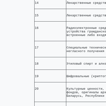
14              
Лекарственные средст
15              
Лекарственные средст
16              
Радиоэлектронные сред
устройства гражданско
встроенные либо вход
17              
Специальные техническ
негласного получения
18              
Этиловый спирт и алк
19              
Шифровальные (крипто
20              
Культурные ценности, 
фондов, оригиналы арх
Беларусь, Республики