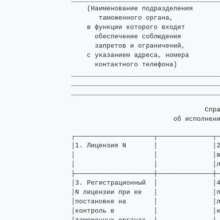
    (Наименование подразделения       
       таможенного органа,            
    в функции которого входит         
      обеспечение соблюдения          
      запретов и ограничений,         
    с указанием адреса, номера        
      контактного телефона)           
______________________________________
______________________________________
                                  Спра
                          об исполнен
┌────────────────────┬──────────────┬─
│1. Лицензия N       │              │2
│                    │              │в
│                    │              │л
├────────────────────┼──────────────┼─
│3. Регистрационный  │              │4
│N лицензии при ее   │              │п
│постановке на       │              │л
│контроль в          │              │к