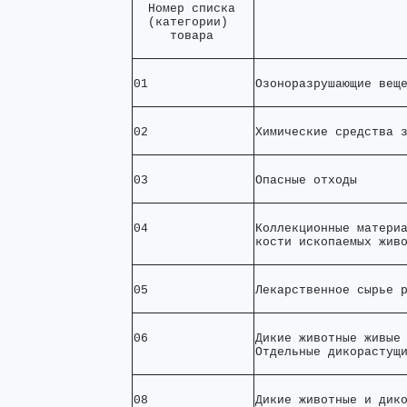
  Номер списка  

                    
  (категории)   

     товара     
01              
Озоноразрушающие вещ
02              
Химические средства 
03              
Опасные отходы      
04              
Коллекционные материа
кости ископаемых жив
05              
Лекарственное сырье 
06              
Дикие животные живые 
Отдельные дикорастущ
08              
Дикие животные и дико