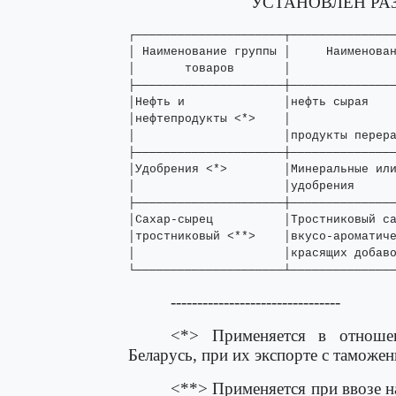
УСТАНОВЛЕН РА
┌─────────────────────┬───────────────
│ Наименование группы │     Наименован
│       товаров       │               
├─────────────────────┼───────────────
│Нефть и              │нефть сырая    
│нефтепродукты <*>    │               
│                     │продукты перера
├─────────────────────┼───────────────
│Удобрения <*>        │Минеральные или
│                     │удобрения      
├─────────────────────┼───────────────
│Сахар-сырец          │Тростниковый са
│тростниковый <**>    │вкусо-ароматиче
│                     │красящих добаво
└─────────────────────┴──────────────
--------------------------------
<*> Применяется в отношен
Беларусь, при их экспорте с таможе
<**> Применяется при ввозе н