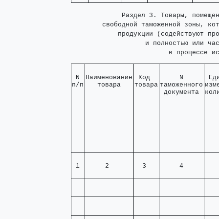
             Раздел 3. Товары, помещен
        свободной таможенной зоны, кот
            продукции (содействуют про
                   и полностью или час
                         в процессе и
 N 

Наименование

 Код  

     N     

 Ед
п/п
   товара   
товара
таможенного

изм
 документа 
кол
 1 
     2      
  3   
     4     
   