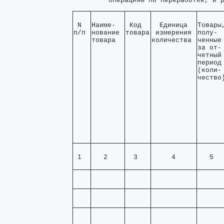
         операциям по переработке, и 
 N  

Наиме-  

 Код  

  Единица  

Товары,
п/п 
нование 

товара
 измерения 

полу-  
товара  
количества 
ченные 
за от- 
четный 
период 
(коли- 
чество
 1  
   2    
  3   
     4     
   5  