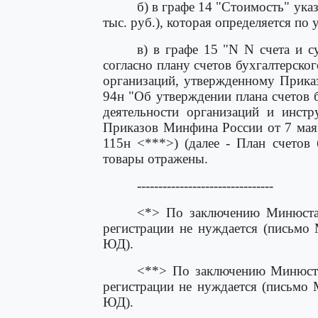
б) в графе 14 "Стоимость" ук
тыс. руб.), которая определяется по
в) в графе 15 "N N счета и с
согласно плану счетов бухгалтерско
организаций, утвержденному Прика
94н "Об утверждении плана счетов 
деятельности организаций и инст
Приказов Минфина России от 7 мая 
115н <***>) (далее - План счетов
товары отражены.
--------------------------------
<*> По заключению Минюста 
регистрации не нуждается (письмо
ЮД).
<**> По заключению Минюста
регистрации не нуждается (письмо 
ЮД).