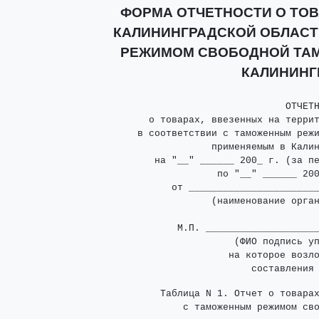
ФОРМА ОТЧЕТНОСТИ О ТОВ
КАЛИНИНГРАДСКОЙ ОБЛАСТ
РЕЖИМОМ СВОБОДНОЙ ТА
КАЛИНИНГ
                                ОТЧЕТН
        о товарах, ввезенных на террит
      в соответствии с таможенным режи
                   применяемым в Калин
         на "__" ______ 200_ г. (за пе
                    по "__" ______ 200
            от _______________________
                   (наименование орган
             М.П. ____________________
                       (ФИО подпись уп
                      на которое возло
          Таблица N 1. Отчет о товарах
              с таможенным режимом св