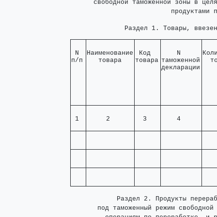
      свободной таможенной зоны в целя
              Раздел 1. Товары, ввезе
 N 

Наименование

 Код  

    N     

Коли
п/п
   товара   
товара
таможенной

  т
декларации
 1 
     2      
  3   
    4     
   
            Раздел 2. Продукты перераб
       под таможенный режим свободной 