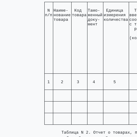
 N 

Наиме- 

 Код  

Тамо- 

 Единица  

  Т
п/п
нование

товара
женный

измерения 

вве
товара 
доку- 

количества
соо
мент  
с т
  р
   
(ко
 1 
   2   
  3   
  4   
    5     
   
       Таблица N 2. Отчет о товарах, п