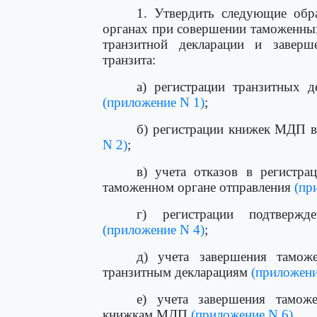
1. Утвердить следующие обр
органах при совершении таможенных
транзитной декларации и завер
транзита:
а) регистрации транзитных д
(приложение N 1)
;
б) регистрации книжек МДП в
N 2)
;
в) учета отказов в регистр
таможенном органе отправления
(пр
г) регистрации подтверж
(приложение N 4)
;
д) учета завершения тамож
транзитным декларациям
(приложени
е) учета завершения тамож
книжкам МДП
(приложение N 6)
.