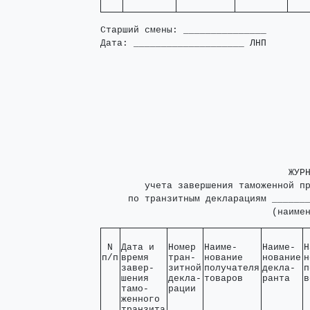
Старший смены: _______________

Дата: ____________________ ЛНП
                                  ЖУРН
        учета завершения таможенной пр
     по транзитным декларациям _______
                               (наиме
 N 

Дата и  

Номер 

Наиме-    

Наиме- 

Н
п/п
время   

тран- 

нование   

нование

н
завер-  

зитной

получателя

декла- 

п
шения   

декла-

товаров   
ранта  
в
тамо-   

рации 
женного 

транзита