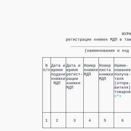
                                  ЖУРН
          регистрации книжек МДП в там
            __________________________
                  (наименование и код
 N 

Дата и

Дата и 

Номер 

Номер 

Наиме- 

п/п
время 

время  

книжки

листа 

нование

подачи

регист-

МДП   
книжки

получа-

книжки

рации  

МДП   
теля   

 МДП  
книжки 

(отпра-

МДП    
вителя)

<*>
 1 
  2   
   3   
  4   
  5   
   6   