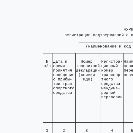
                                  ЖУРН
         регистрации подтверждений о п
               _______________________
                  (наименование и код
 N 

Дата и   

  Номер   

Регистра-

Наим
п/п
время    

транзитной

ционный  

нова
принятия 

декларации

номер    

пере
сообщения

 (книжки  

транспор-

воз
о прибы- 

   МДП)   
тного    

тии тран-

средства 

спортного

междуна- 

средства 
родной   

перевозки
 1 
    2    
    3     
    4    
   