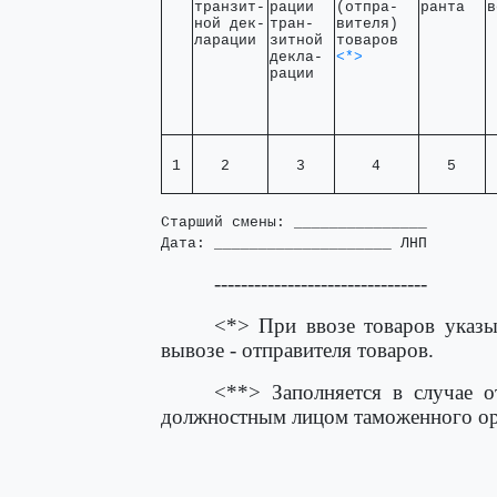
транзит-

рации  

(отпра-  

ранта  
в
ной дек-

тран-  

вителя)  

ларации 
зитной 

декла- 

<*>
рации  
 1 
   2    
   3   
    4    
   5   
 
Старший смены: _______________

Дата: ____________________ ЛНП
--------------------------------
<*> При ввозе товаров указы
вывозе - отправителя товаров.
<**> Заполняется в случае о
должностным лицом таможенного орг