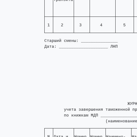
 1 
   2    
  3   
    4     
   5   
 
Старший смены: _______________

Дата: ____________________ ЛНП
                                  ЖУРН
        учета завершения таможенной пр
        по книжкам МДП _______________
                         (наименовани
 N 

Дата и  

Номер 

Номер 

Наимено-  

На