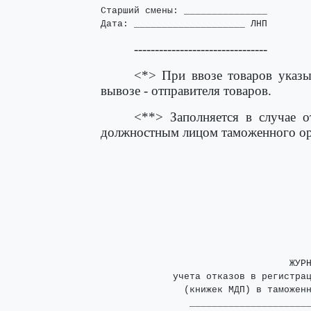
Старший смены: _______________

Дата: ____________________ ЛНП
--------------------------------
<*> При ввозе товаров указы
вывозе - отправителя товаров.
<**> Заполняется в случае о
должностным лицом таможенного орг
                                  ЖУРН
             учета отказов в регистрац
               (книжек МДП) в таможенн
                ______________________