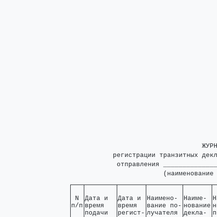
                                  ЖУРН
           регистрации транзитных декл
            отправления ______________
                        (наименование
 N 

Дата и  

Дата и 

Наимено- 

Наиме- 

Н
п/п
время   

время  

вание по-

нование

н
подачи  

регист-

лучателя 

декла- 

п