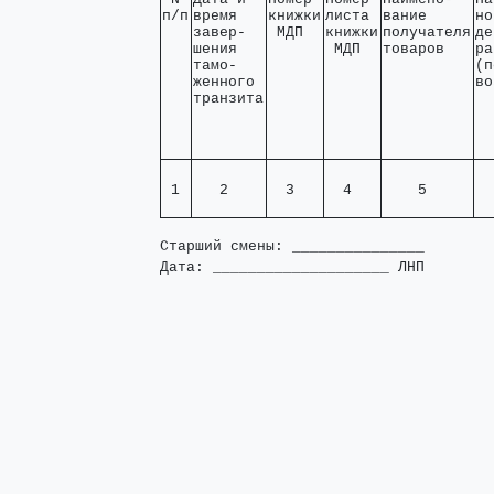
п/п
время   

книжки

листа 

вание     

но
завер-  

 МДП  
книжки

получателя

де
шения   

 МДП  
товаров   
ра
тамо-   

(п
женного 

во
транзита
 1 
   2    
  3   
  4   
    5     
  
Старший смены: _______________

Дата: ____________________ ЛНП