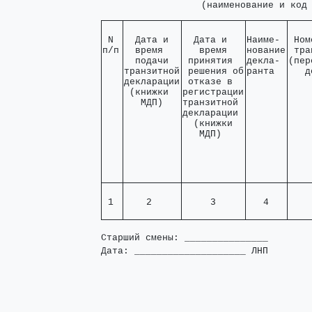
                  (наименование и код
 N 

  Дата и  

  Дата и   

Наиме- 

 Ном
п/п
  время   

   время   

нование

 тра
  подачи  

 принятия  

декла- 

(пер
транзитной

 решения об

ранта  
   д
декларации

 отказе в  

 (книжки  

регистрации

   МДП)   
транзитной 

декларации 

  (книжки  

   МДП)    
 1 
    2     
     3     
   4   
    
Старший смены: _______________

Дата: ____________________ ЛНП