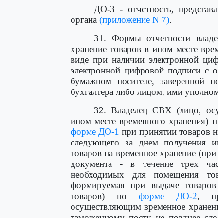
ДО-3 - отчетность, представ
органа
(приложение N 7)
.
31. Формы отчетности влад
хранение товаров в ином месте вре
виде при наличии электронной циф
электронной цифровой подписи с о
бумажном носителе, заверенной по
бухгалтера либо лицом, ими уполно
32. Владелец СВХ (лицо, ос
ином месте временного хранения) п
форме ДО-1
при принятии товаров на
следующего за днем получения и
товаров на временное хранение (при
документа - в течение трех ча
необходимых для помещения тов
формируемая при выдаче товаров
товаров) по
форме ДО-2
, пр
осуществляющим временное хранени
таможенному посту не позднее сле