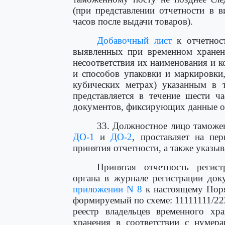
(при представлении отчетности в в
часов после выдачи товаров).
Добавочный лист
к отчетнос
выявленных при временном хранен
несоответствия их наименования и ко
и способов упаковки и маркировки,
кубических метрах) указанным в 
представляется в течение шести ч
документов, фиксирующих данные об
33. Должностное лицо таможе
ДО-1
и
ДО-2
, проставляет на пе
принятия отчетности, а также указыв
Принятая отчетность регис
органа в журнале регистрации док
приложении N 8
к настоящему Поря
формируемый по схеме: 11111111/22
реестр владельцев временного хр
хранения в соответствии с нумер