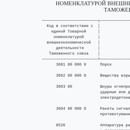
НОМЕНКЛАТУРОЙ ВНЕШН
ТАМОЖЕ
────────────────────────┬─────────────
  Код в соответствии с  │             
    единой Товарной     │

     номенклатурой      │

  внешнеэкономической   │

      деятельности      │

   Таможенного союза    │

────────────────────────┴─────────────
      3601 00 000 0      Порох

      3602 00 000 0      Вещества взры
      3603 00            Шнуры огнепро
                         ударные или д
                         электродетона
      3604 90 000 0      Ракеты сигнал
                         противотуманн
      8526               Аппаратура ра