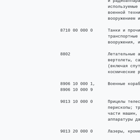
                         и радиоаппара
                         используемые 
                         военной техни
                         вооружением и
      8710 00 000 0      Танки и прочи
                         транспортные 
                         вооружения, и
      8802               Летательные а
                         вертолеты, са
                         (включая спут
                         космические р
      8906 10 000 1,     Военные кораб
      8906 10 000 9

      9013 10 000 0      Прицелы телес
                         перископы; тр
                         части машин, 
                         аппаратуры да
      9013 20 000 0      Лазеры, кроме