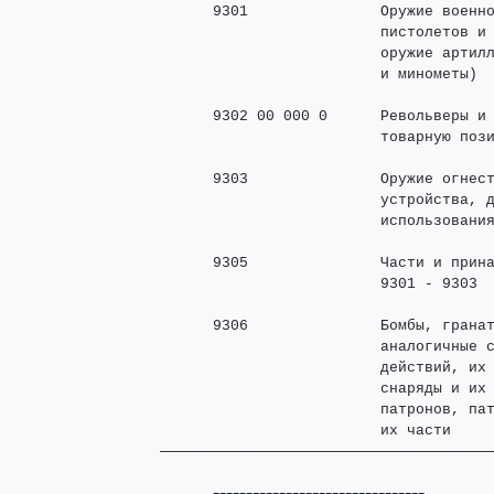
      9301               Оружие военно
                         пистолетов и 
                         оружие артилл
                         и минометы)

      9302 00 000 0      Револьверы и 
                         товарную пози
      9303               Оружие огнест
                         устройства, д
                         использования
      9305               Части и прина
                         9301 - 9303

      9306               Бомбы, гранат
                         аналогичные с
                         действий, их 
                         снаряды и их 
                         патронов, пат
                         их части

─────────────────────────────────────
--------------------------------