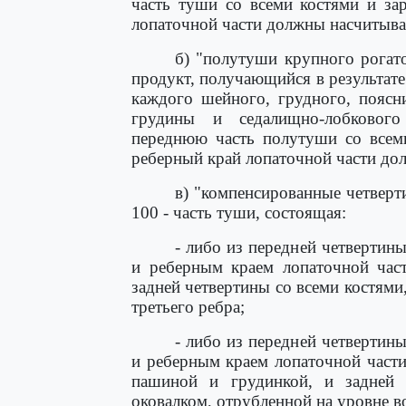
часть туши со всеми костями и за
лопаточной части должны насчитыват
б) "полутуши крупного рогато
продукт, получающийся в результат
каждого шейного, грудного, поясн
грудины и седалищно-лобковог
переднюю часть полутуши со всеми
реберный край лопаточной части дол
в) "компенсированные четверт
100 - часть туши, состоящая:
- либо из передней четвертин
и реберным краем лопаточной част
задней четвертины со всеми костями
третьего ребра;
- либо из передней четвертин
и реберным краем лопаточной части
пашиной и грудинкой, и задней 
оковалком, отрубленной на уровне в