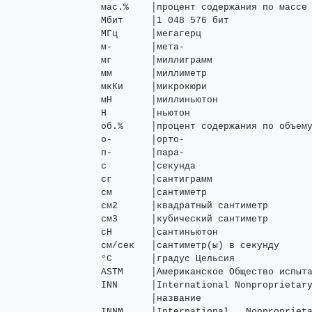
мас.%    │процент содержания по массе

Мбит     │1 048 576 бит

МГц      │мегагерц

м-       │мета-

мг       │миллиграмм

мм       │миллиметр

мкКи     │микрокюри

мН       │миллиньютон

Н        │ньютон

об.%     │процент содержания по объему
о-       │орто-

п-       │пара-

с        │секунда

сг       │сантиграмм

см       │сантиметр

см2      │квадратный сантиметр

см3      │кубический сантиметр

сН       │сантиньютон

см/сек   │сантиметр(ы) в секунду

°C       │градус Цельсия

ASTM     │Американское Общество испыта
INN      │International Nonproprietary
         │название

INNM     │International   Nonproprieta