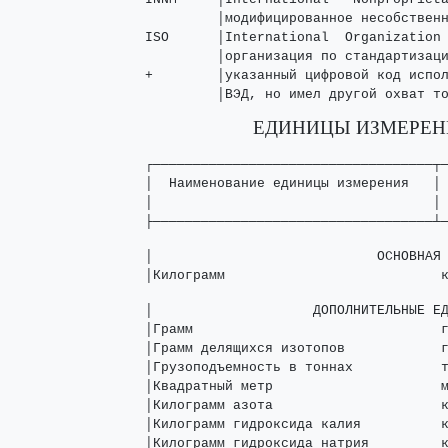
         │модифицированное несобственн
ISO      │International  Organization 
         │организация по стандартизаци
+        │указанный цифровой код испол
         │ВЭД, но имел другой охват т
ЕДИНИЦЫ ИЗМЕРЕНИ
┌───────────────────────────────────┬─
│  Наименование единицы измерения   │ 
│                                   │ 
├───────────────────────────────────┴
│                            ОСНОВНАЯ 
│Килограмм                           
│                    ДОПОЛНИТЕЛЬНЫЕ ЕД
│Грамм                               г
│Грамм делящихся изотопов            г
│Грузоподъемность в тоннах           т
│Квадратный метр                     м
│Килограмм азота                     к
│Килограмм гидроксида калия          к
│Килограмм гидроксида натрия         к