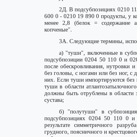
2Д. В подсубпозициях 0210 11 
600 0 - 0210 19 890 0 продукты, у 
менее 2,8 (белок = содержание а
копченые".
3А. Следующие термины, испол
а) "туши", включенные в субп
подсубпозиции 0204 50 110 0 и 02
после обескровливания, нутровки 
без головы, с ногами или без ног, 
них. Если туши импортируются без 
туши в области атлантозатылочного
должны быть отрублены в области 
сустава;
б) "полутуши" в субпозици
подсубпозициях 0204 50 110 0 и
результате симметричного разру
грудного, поясничного и крестцовог