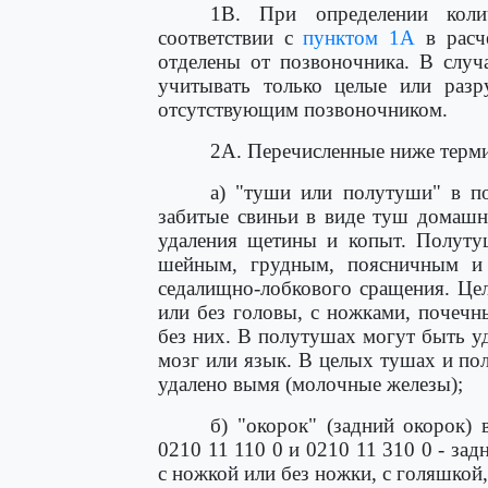
1В. При определении коли
соответствии с
пунктом 1А
в расче
отделены от позвоночника. В случа
учитывать только целые или разр
отсутствующим позвоночником.
2А. Перечисленные ниже терм
а) "туши или полутуши" в п
забитые свиньи в виде туш домашн
удаления щетины и копыт. Полуту
шейным, грудным, поясничным и
седалищно-лобкового сращения. Це
или без головы, с ножками, почеч
без них. В полутушах могут быть у
мозг или язык. В целых тушах и по
удалено вымя (молочные железы);
б) "окорок" (задний окорок)
0210 11 110 0 и 0210 11 310 0 - зад
с ножкой или без ножки, с голяшко