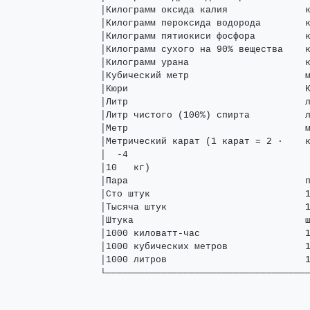
│Килограмм оксида калия              к
│Килограмм пероксида водорода        к
│Килограмм пятиокиси фосфора         к
│Килограмм сухого на 90% вещества    к
│Килограмм урана                     к
│Кубический метр                     м
│Кюри                                К
│Литр                                л
│Литр чистого (100%) спирта          л
│Метр                                м
│Метрический карат (1 карат = 2 ·    к
│  -4                                 
│10   кг)                             
│Пара                                п
│Сто штук                            1
│Тысяча штук                         1
│Штука                               ш
│1000 киловатт-час                   1
│1000 кубических метров              1
│1000 литров                         1
└────────────────────────────────────