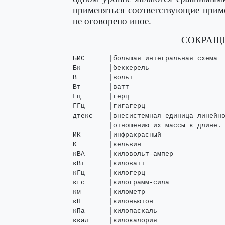
применяться соответствующие приме
не оговорено иное.
СОКРАЩ
БИС      │большая интегральная схема

Бк       │беккерель

В        │вольт

Вт       │ватт

Гц       │герц

ГГц      │гигагерц

дтекс    │внесистемная единица линейно
         │отношению их массы к длине. 
ИК       │инфракрасный

К        │кельвин

кВА      │киловольт-ампер

кВт      │киловатт

кГц      │килогерц

кгс      │килограмм-сила

км       │километр

кН       │килоньютон

кПа      │килопаскаль

ккал     │килокалория
