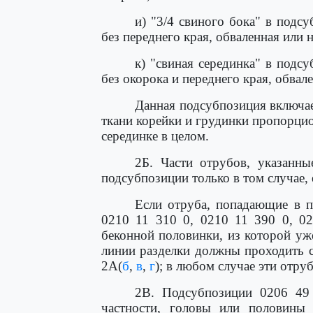
и) "3/4 свиного бока" в подс
без переднего края, обваленная или 
к) "свиная серединка" в подс
без окорока и переднего края, обвал
Данная подсубпозиция включае
ткани корейки и грудинки пропорци
серединке в целом.
2Б. Части отрубов, указанн
подсубпозиции только в том случае,
Если отруба, попадающие в п
0210 11 310 0, 0210 11 390 0, 0
беконной половинки, из которой уж
линии разделки должны проходить с
2А(
б
,
в
,
г
); в любом случае эти отру
2В. Подсубпозиции 0206 49
частности, головы или половины