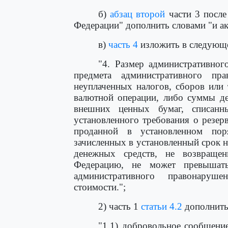
б)
абзац второй
части 3 после
Федерации" дополнить словами "и ак
в)
часть 4
изложить в следующе
"4. Размер административног
предмета административного п
неуплаченных налогов, сборов или
валютной операции, либо суммы де
внешних ценных бумаг, списанн
установленного требования о резе
проданной в установленном по
зачисленных в установленный срок 
денежных средств, не возвраще
Федерацию, не может превышать
административного правонару
стоимости.";
2) часть 1
статьи 4.2
дополнить
"1.1) добровольное сообщени