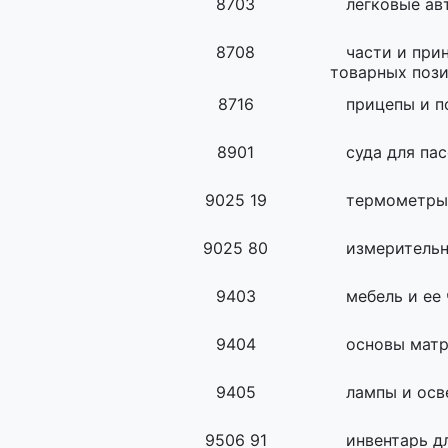
8703
легковые ав
8708
части и при
товарных пози
8716
прицепы и 
8901
суда для па
9025 19
термометры
9025 80
измеритель
9403
мебель и ее
9404
основы мат
9405
лампы и осв
9506 91
инвентарь д