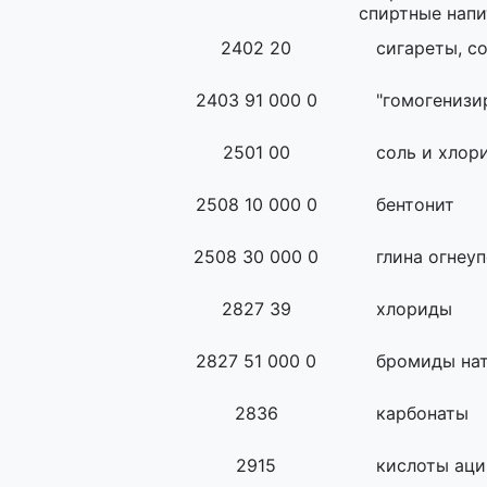
спиртные напи
2402 20
сигареты, с
2403 91 000 0
"гомогенизи
2501 00
соль и хлор
2508 10 000 0
бентонит
2508 30 000 0
глина огнеу
2827 39
хлориды
2827 51 000 0
бромиды нат
2836
карбонаты
2915
кислоты аци