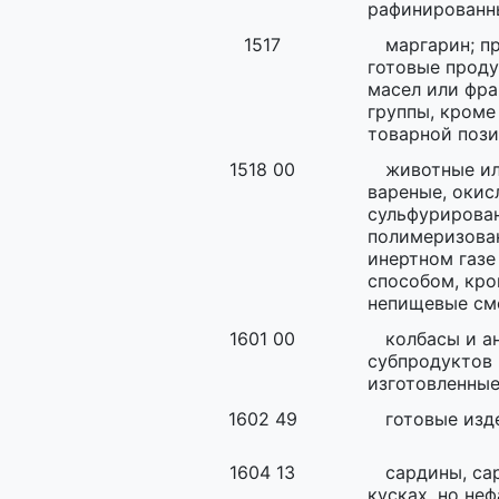
рафинированны
1517
маргарин; п
готовые проду
масел или фра
группы, кроме
товарной пози
1518 00
животные ил
вареные, окис
сульфурирован
полимеризован
инертном газ
способом, кро
непищевые см
1601 00
колбасы и а
субпродуктов 
изготовленные
1602 49
готовые изд
1604 13
сардины, са
кусках, но не