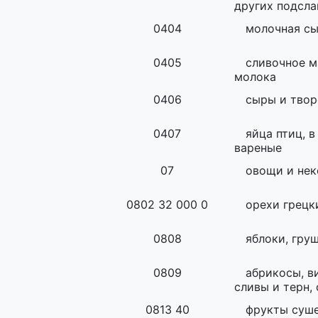
других подсл
0404
молочная с
0405
сливочное м
молока
0406
сыры и твор
0407
яйца птиц, 
вареные
07
овощи и нек
0802 32 000 0
орехи грецк
0808
яблоки, гру
0809
абрикосы, в
сливы и терн,
0813 40
фрукты суш