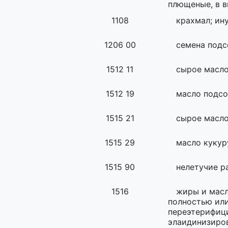
плющеные, в в
1108
крахмал; ин
1206 00
семена подс
1512 11
сырое масло
1512 19
масло подсо
1515 21
сырое масло
1515 29
масло кукур
1515 90
нелетучие р
1516
жиры и масл
полностью или
переэтерифиц
элаидинизиро