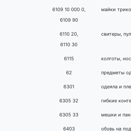
6109 10 000 0,
майки трик
6109 90
6110 20,
свитеры, пу
6110 30
6115
колготы, но
62
предметы о
6301
одеяла и пл
6305 32
гибкие конт
6305 33
мешки и па
6403
обувь на по