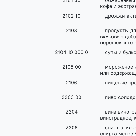
2101 30
обжаренный 
кофе и экстра
2102 10
дрожжи акт
2103
продукты дл
вкусовые доб
порошок и гот
2104 10 000 0
супы и буль
2105 00
мороженое и
или содержащ
2106
пищевые пр
2203 00
пиво солодо
2204
вина виногр
виноградное, 
2208
спирт этило
спирта менее 