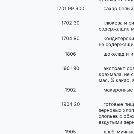
1701 99 900
сахар белый
1702 30
глюкоза и с
содержащие ме
1704 90
кондитерски
не содержащи
1806
шоколад и и
1901 90
экстракт со
крахмала, не
мас. % какао,
1902
макаронные
1904 20
готовые пищ
зерновых хлоп
хлопьев с об
вздутыми зер
1905
хлеб, мучны