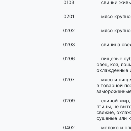
0103
свиньи жив
0201
мясо крупно
0202
мясо крупно
0203
свинина све
0206
пищевые суб
овец, коз, лош
охлажденные 
0207
мясо и пище
в товарной по
замороженны
0209
свиной жир,
птицы, не выт
свежие, охлаж
сушеные или 
0402
молоко и сл