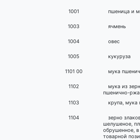
1001
пшеница и м
1003
ячмень
1004
овес
1005
кукуруза
1101 00
мука пшенич
1102
мука из зер
пшенично-ржа
1103
крупа, мука 
1104
зерно злако
шелушеное, пл
обрушенное, в
товарной пози