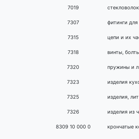
7019
стекловолок
7307
фитинги для
7315
цепи и их ч
7318
винты, болт
7320
пружины и л
7323
изделия кух
7325
изделия, ли
7326
изделия из 
8309 10 000 0
крончатые к