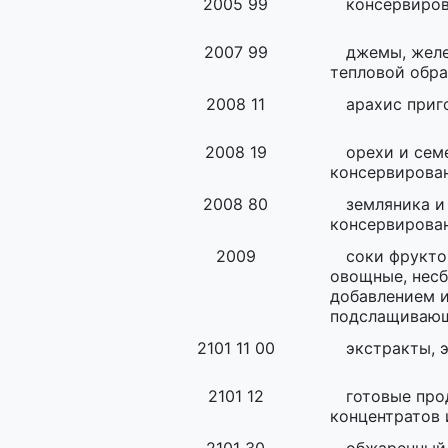
2005 99
консервиро
2007 99
джемы, желе
тепловой обра
2008 11
арахис приг
2008 19
орехи и сем
консервирова
2008 80
земляника и
консервирова
2009
соки фрукто
овощные, несб
добавлением и
подслащиваю
2101 11 00
экстракты, 
2101 12
готовые про
концентратов 