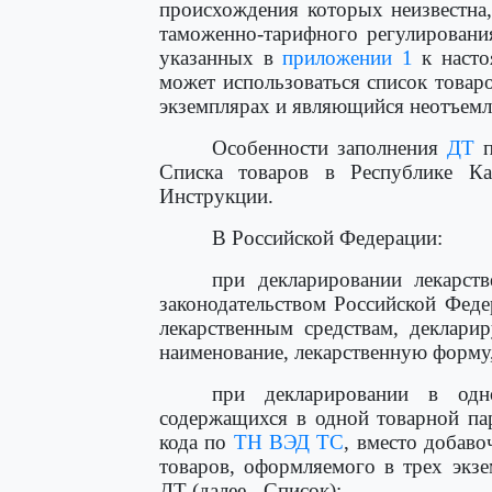
происхождения которых неизвестна
таможенно-тарифного регулирования
указанных в
приложении 1
к насто
может использоваться список товар
экземплярах и являющийся неотъемле
Особенности заполнения
ДТ
п
Списка товаров в Республике К
Инструкции.
В Российской Федерации:
при декларировании лекарств
законодательством Российской Фед
лекарственным средствам, деклари
наименование, лекарственную форму
при декларировании в одн
содержащихся в одной товарной па
кода по
ТН ВЭД ТС
, вместо добаво
товаров, оформляемого в трех экз
ДТ (далее - Список);