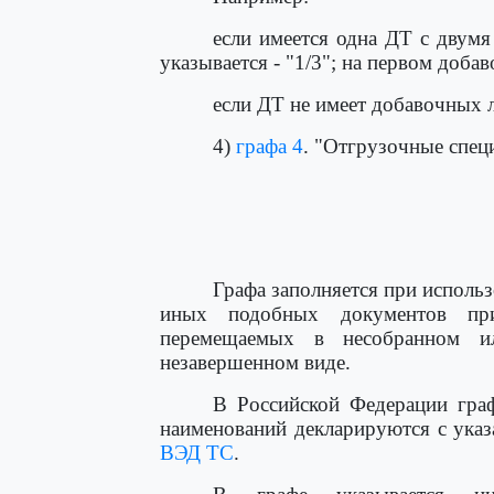
если имеется одна ДТ с двум
указывается - "1/3"; на первом добаво
если ДТ не имеет добавочных ли
4)
графа 4
. "Отгрузочные спе
                                      
                                      
                                      
                                     
Графа заполняется при исполь
иных подобных документов при
перемещаемых в несобранном и
незавершенном виде.
В Российской Федерации граф
наименований декларируются с ука
ВЭД ТС
.