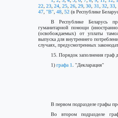
1
,
2
,
3
,
4
,
5
,
6
,
7
,
8
,
9
,
11
,
12
,
22
,
23
,
24
,
25
,
26
,
29
,
30
,
31
,
32
,
33
,
47
,
"В"
,
48
,
52
(в Республике Белару
В Республике Беларусь пр
гуманитарной помощи (иностранн
(освобождаемых) от уплаты тамо
выпуска для внутреннего потреблен
случаях, предусмотренных законодат
15. Порядок заполнения граф 
1)
графа 1
. "Декларация"
                                      
                                      
                                      
                                      
                                     
В первом подразделе графы пр
Во втором подразделе гра