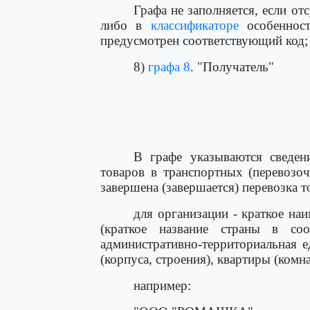
Графа не заполняется, если о
либо в
классификаторе
особенност
предусмотрен соответствующий код;
8)
графа 8
. "Получатель"
                                      
                                      
                                      
                                     
В графе указываются сведени
товаров в транспортных (перевозо
завершена (завершается) перевозка т
для организации - краткое на
(краткое название страны в со
административно-территориальная е
(корпуса, строения), квартиры (комна
например: