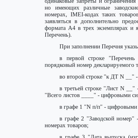
одинаковые запреты и ограничения
но имеющих различные заводские
номерах, IMEI-кодах таких товаро
заявляться в дополнительно предо
формата A4 в трех экземплярах и 
Перечень).
При заполнении Перечня указ
в первой строке "Перечень
порядковый номер декларируемого т
во второй строке "к ДТ N __" 
в третьей строке "Лист N __"
"Всего листов ____" - цифровыми с
в графе 1 "N п/п" - цифровым
в графе 2 "Заводской номер"
номерах товаров;
в графе 3 "Дата выпуска (из