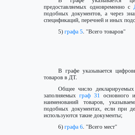
В графе указывается ци
предоставляемых одновременно с
подобных документов, а через зна
спецификаций, перечней и иных под
5)
графа 5
. "Всего товаров"
                                      
                                      
                                      
                                     
В графе указывается цифро
товаров в ДТ.
Общее число декларируемых 
заполняемых
граф 31
основного и
наименований товаров, указыва
подобных документах, если при д
используются такие документы;
6)
графа 6
. "Всего мест"