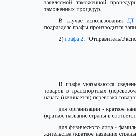
заявляемой таможенной процеду
таможенных процедур.
В случае использования
ДТ
подразделе графы производится запи
2)
графа 2
. "Отправитель/Эксп
                                      
                                      
                                      
                                      
                                     
В графе указываются сведени
товаров в транспортных (перевозо
начата (начинается) перевозка товаро
для организации - краткое на
(краткое название страны в соответс
для физического лица - фамили
жительства (краткое название стран