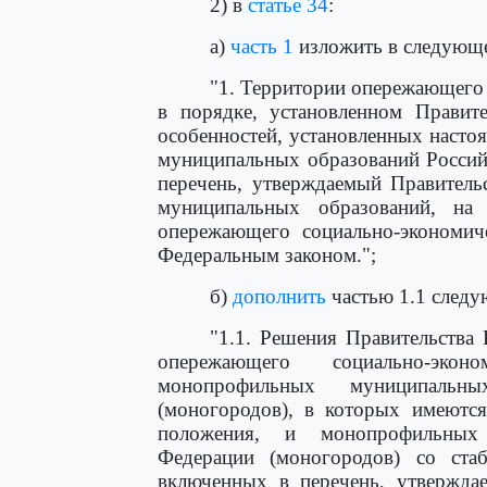
2) в
статье 34
:
а)
часть 1
изложить в следующе
"1. Территории опережающего 
в порядке, установленном Правит
особенностей, установленных насто
муниципальных образований Россий
перечень, утверждаемый Правитель
муниципальных образований, на
опережающего социально-экономиче
Федеральным законом.";
б)
дополнить
частью 1.1 следу
"1.1. Решения Правительства
опережающего социально-эко
монопрофильных муниципальн
(моногородов), в которых имеются
положения, и монопрофильных 
Федерации (моногородов) со стаб
включенных в перечень, утвержда