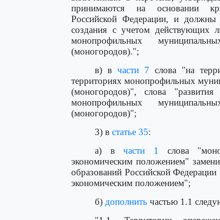
принимаются на основании кри
Российской Федерации, и должны 
создания с учетом действующих л
монопрофильных муниципальн
(моногородов).";
в) в
части 7
слова "на терр
территориях монопрофильных муниц
(моногородов)", слова "развития
монопрофильных муниципальн
(моногородов)";
3) в
статье 35
:
а) в
части 1
слова "моно
экономическим положением" замен
образований Российской Федерации 
экономическим положением";
б)
дополнить
частью 1.1 следу