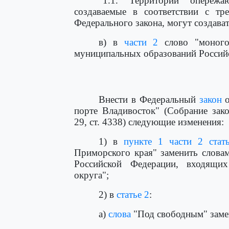
"1.1. Территории опережаю
создаваемые в соответствии с тр
Федерального закона, могут создават
в) в
части 2
слово "моного
муниципальных образований Российс
Внести в Федеральный
закон
о
порте Владивосток" (Собрание зак
29, ст. 4338) следующие изменения:
1) в
пункте 1 части 2 стат
Приморского края" заменить словам
Российской Федерации, входящих
округа";
2) в
статье 2
:
а)
слова
"Под свободным" замен