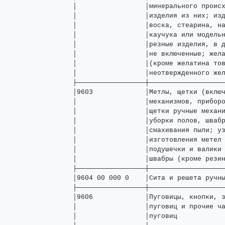
│                 │минерального происх
│                 │изделия из них; изд
│                 │воска, стеарина, на
│                 │каучука или модельн
│                 │резные изделия, в д
│                 │не включенные; жела
│                 │(кроме желатина тов
│                 │неотвержденного жел
├─────────────────┼───────────────────
│9603             │Метлы, щетки (включ
│                 │механизмов, приборо
│                 │щетки ручные механи
│                 │уборки полов, швабр
│                 │смахивания пыли; уз
│                 │изготовления метел 
│                 │подушечки и валики 
│                 │швабры (кроме резин
├─────────────────┼───────────────────
│9604 00 000 0    │Сита и решета ручны
├─────────────────┼───────────────────
│9606             │Пуговицы, кнопки, з
│                 │пуговиц и прочие ча
│                 │пуговиц            