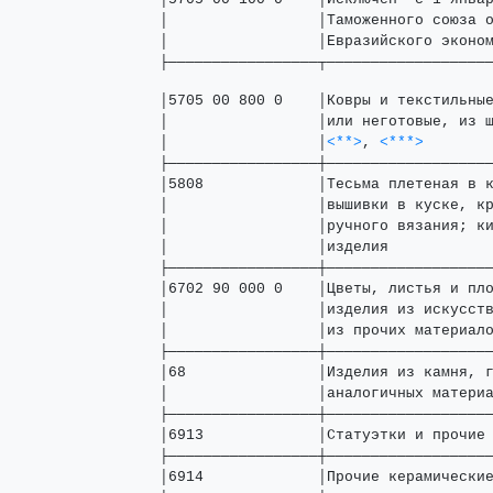
│                 │Таможенного союза 
│                 │Евразийского эконом
├─────────────────┬──────────────────
│5705 00 800 0    │Ковры и текстильные
│                 │или неготовые, из ш
│                 │
<**>
, 
<***>
        
├─────────────────┼───────────────────
│5808             │Тесьма плетеная в к
│                 │вышивки в куске, кр
│                 │ручного вязания; ки
│                 │изделия            
├─────────────────┼───────────────────
│6702 90 000 0    │Цветы, листья и пло
│                 │изделия из искусств
│                 │из прочих материало
├─────────────────┼───────────────────
│68               │Изделия из камня, г
│                 │аналогичных материа
├─────────────────┼───────────────────
│6913             │Статуэтки и прочие 
├─────────────────┼───────────────────
│6914             │Прочие керамические