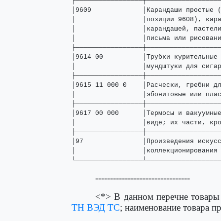
├─────────────────┼───────────────────
│9609             │Карандаши простые (
│                 │позиции 9608), кара
│                 │карандашей, пастели
│                 │письма или рисовани
├─────────────────┼───────────────────
│9614 00          │Трубки курительные 
│                 │мундштуки для сигар
├─────────────────┼───────────────────
│9615 11 000 0    │Расчески, гребни дл
│                 │эбонитовые или плас
├─────────────────┼───────────────────
│9617 00 000      │Термосы и вакуумные
│                 │виде; их части, кро
├─────────────────┼───────────────────
│97               │Произведения искусс
│                 │коллекционирования 
└─────────────────┴──────────────────
--------------------------------
<*> В данном перечне товары
ТН ВЭД ТС
; наименование товара п