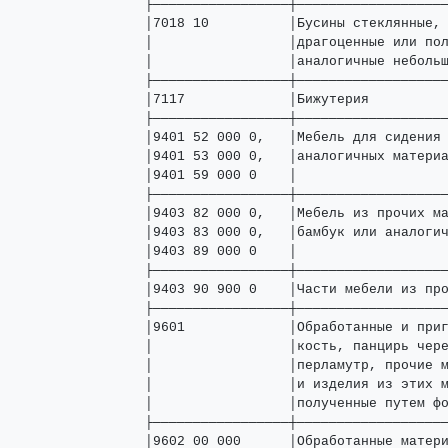
├─────────────────┼───────────────────
│7018 10          │Бусины стеклянные, 
│                 │драгоценные или пол
│                 │аналогичные небольш
├─────────────────┼───────────────────
│7117             │Бижутерия          
├─────────────────┼───────────────────
│9401 52 000 0,   │Мебель для сидения 
│9401 53 000 0,   │аналогичных материа
│9401 59 000 0    │                   
├─────────────────┼───────────────────
│9403 82 000 0,   │Мебель из прочих ма
│9403 83 000 0,   │бамбук или аналогич
│9403 89 000 0    │                   
├─────────────────┼───────────────────
│9403 90 900 0    │Части мебели из про
├─────────────────┼───────────────────
│9601             │Обработанные и приг
│                 │кость, панцирь чере
│                 │перламутр, прочие м
│                 │и изделия из этих м
│                 │полученные путем фо
├─────────────────┼───────────────────
│9602 00 000      │Обработанные матери