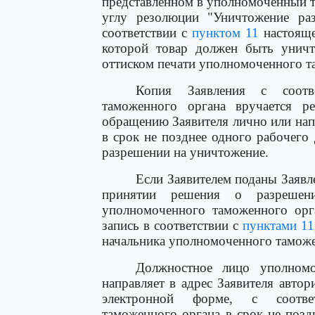
представленном в уполномоченный т
углу резолюции "Уничтожение ра
соответствии с
пунктом 11
настояще
которой товар должен быть уничт
оттиском печати уполномоченного т
Копия Заявления с соотв
таможенного органа вручается р
обращению Заявителя лично или нап
в срок не позднее одного рабочего
разрешении на уничтожение.
Если Заявителем поданы Заявл
принятии решения о разрешен
уполномоченного таможенного орга
запись в соответствии с
пунктами 11
начальника уполномоченного таможе
Должностное лицо уполномо
направляет в адрес Заявителя авто
электронной форме, с соотве
таможенного органа в срок не позд