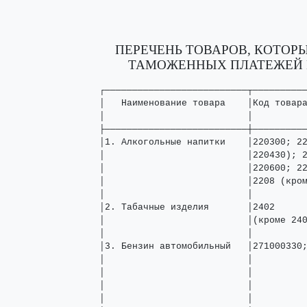
ПЕРЕЧЕНЬ ТОВАРОВ, КОТОР
ТАМОЖЕННЫХ ПЛАТЕЖЕЙ В
┌──────────────────────────┬──────────
│   Наименование товара    │Код товара
│                          │          
├──────────────────────────┼──────────
│1. Алкогольные напитки    │220300; 22
│                          │220430); 2
│                          │220600; 22
│                          │2208 (кром
│                          │          
│2. Табачные изделия       │2402      
│                          │(кроме 240
│                          │          
│3. Бензин автомобильный   │271000330;
│                          │          
│                          │          
│                          │          
│                          │          