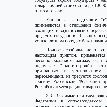
государств (кроме государств - б
товары общей стоимостью до 10000
от веса товаров.
Указанные в подпункте "г
применяются в отношении физи
ввозящих товары в связи с пересел
пределах государств - бывших рес
установленном порядке беженцами 
Полное освобождение от упл
настоящим пунктом, применяетс
несопровождаемом багаже, если 
подпункте "г" части первой и част
признанных в установленном
переселенцами, не требуется соблю
границу Российской Федерации п
Российскую Федерацию товаров в н
3.3. Ввозимые при следовани
Федерации в сопровождаемом б
производственной или иной коммер