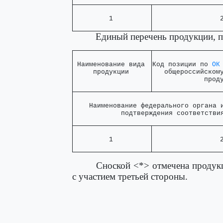
         1         
                 
Единый перечень продукции, 
 Наименование вида 

Код позиции по 
ОК
     продукции     
   общероссийскому
             прод
    Наименование федерального органа и
            подтверждения соответстви
         1         
                 
Сноской <*> отмечена продук
с участием третьей стороны.