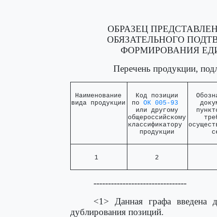
ОБРАЗЕЦ ПРЕДСТАВЛЕ
ОБЯЗАТЕЛЬНОГО ПОДТ
ФОРМИРОВАНИЯ ЕД
Перечень продукции, под
 Наименование 

  Код позиции  

  Обозн
вида продукции
 по 
ОК 005-93
   доку
  или другому  

  пункт
общероссийскому

    тре
классификатору 

осущест
   продукции   
      с
      1       
       2       
       
--------------------------------
<1> Данная графа введена д
дублирования позиций.