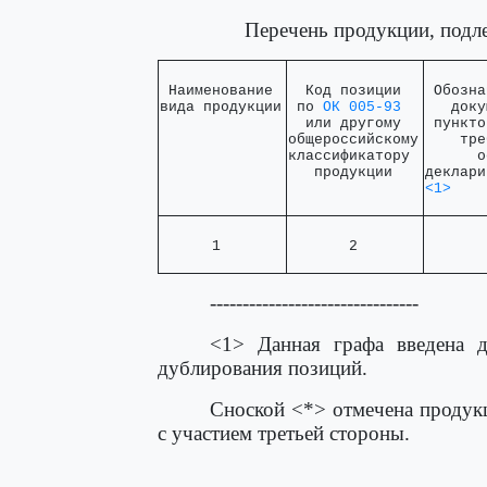
Перечень продукции, подл
 Наименование 

  Код позиции  

 Обозна
вида продукции
 по 
ОК 005-93
   доку
  или другому  

 пункто
общероссийскому

    тре
классификатору 

      о
   продукции   
<1>
      1       
       2       
       
--------------------------------
<1> Данная графа введена д
дублирования позиций.
Сноской <*> отмечена продук
с участием третьей стороны.