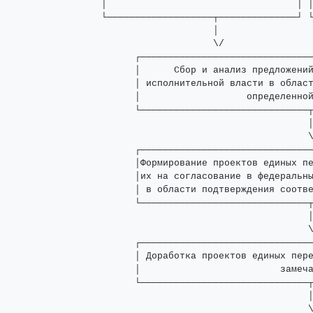
│                                  │ │
└───────────────────┬──────────────┘ └
                    │                 
                    \/                
      ┌───────────────────────────────
      │      Сбор и анализ предложений
      │ исполнительной власти в област
      │                   определенной
      └──────────────────────────────┬
                                     │
                                     \
      ┌───────────────────────────────
      │Формирование проектов единых пе
      │их на согласование в федеральны
      │ в области подтверждения соотве
      └──────────────────────────────┬
                                     │
                                     \
      ┌───────────────────────────────
      │ Доработка проектов единых пере
      │                         замеча
      └──────────────────────────────┬
                                     │
                                     \