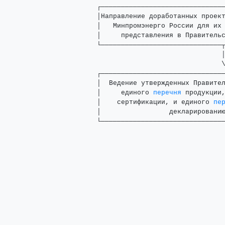
      ┌───────────────────────────────
      │Направление доработанных проект
      │   Минпромэнерго России для их 
      │     представления в Правительс
      └──────────────────────────────┬
                                     │
                                     \
      ┌───────────────────────────────
      │  Ведение утвержденных Правител
      │     единого 
перечня
 продукции,
      │    сертификации, и единого 
пе
      │                 декларированию
      └──────────────────────────────