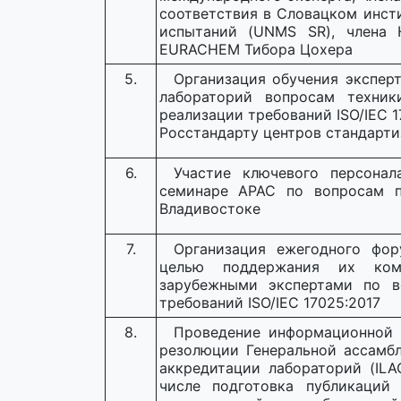
соответствия в Словацком инст
испытаний (UNMS SR), члена 
EURACHEM Тибора Цохера
5.
Организация обучения экспер
лабораторий вопросам техник
реализации требований ISO/IEC 
Росстандарту центров стандарти
6.
Участие ключевого персона
семинаре APAC по вопросам пр
Владивостоке
7.
Организация ежегодного фор
целью поддержания их ко
зарубежными экспертами по в
требований ISO/IEC 17025:2017
8.
Проведение информационной 
резолюции Генеральной ассамб
аккредитации лабораторий (ILA
числе подготовка публикаций