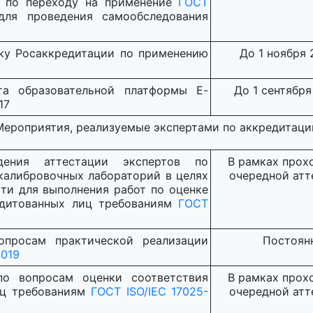
й по переходу на применение
ГОСТ
ля проведения самообследования
ку Росаккредитации по применению
До 1 ноября 2
та образовательной платформы E-
До 1 сентября 
17
Мероприятия, реализуемые экспертами по аккредитаци
ения аттестации экспертов по
В рамках прох
калибровочных лабораторий в целях
очередной атт
ти для выполнения работ по оценке
редитованных лиц требованиям
ГОСТ
опросам практической реализации
Постоян
2019
по вопросам оценки соответствия
В рамках прох
иц требованиям
ГОСТ ISO/IEC 17025-
очередной атт