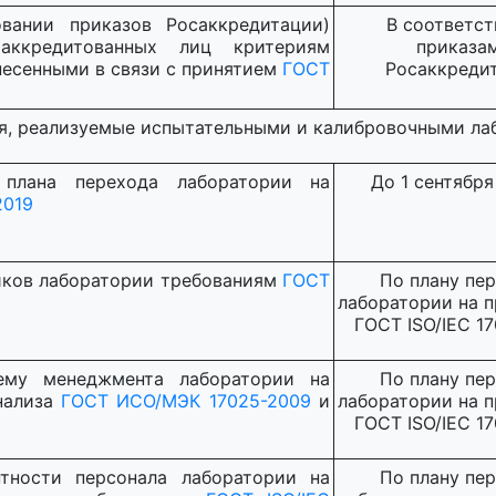
вании приказов Росаккредитации)
В соответст
аккредитованных лиц критериям
приказа
несенными в связи с принятием
ГОСТ
Росаккреди
я, реализуемые испытательными и калибровочными ла
 плана перехода лаборатории на
До 1 сентября 
2019
иков лаборатории требованиям
ГОСТ
По плану пе
лаборатории на 
ГОСТ ISO/IEC 1
ему менеджмента лаборатории на
По плану пе
нализа
ГОСТ ИСО/МЭК 17025-2009
и
лаборатории на 
ГОСТ ISO/IEC 1
тности персонала лаборатории на
По плану пе