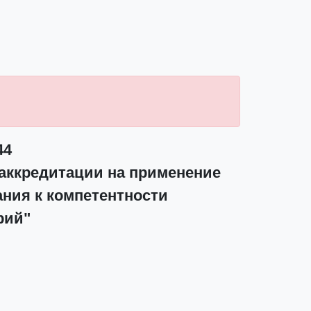
44
аккредитации на применение
ания к компетентности
рий"