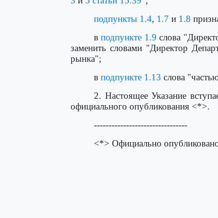
3
и
5 статьи 15.39
";
подпункты 1.4
,
1.7
и
1.8
призна
в
подпункте 1.9
слова "Директ
заменить словами "Директор Департ
рынка";
в
подпункте 1.13
слова "частью
2. Настоящее Указание вступа
официального опубликования <*>.
--------------------------------
<*> Официально опубликовано 