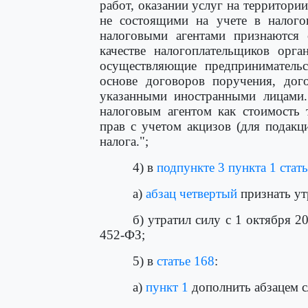
работ, оказании услуг на территор
не состоящими на учете в налогов
налоговыми агентами признаются 
качестве налогоплательщиков орга
осуществляющие предпринимательс
основе договоров поручения, дог
указанными иностранными лицами. 
налоговым агентом как стоимость 
прав с учетом акцизов (для подак
налога.";
4) в
подпункте 3 пункта 1 стат
а)
абзац четвертый
признать ут
б) утратил силу с 1 октября 
452-ФЗ;
5) в
статье 168
:
а)
пункт 1
дополнить абзацем 