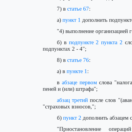
7) в
статье 67
:
а)
пункт 1
дополнить подпункт
"4) выполнение организацией г
б) в
подпункте 2 пункта 2
сло
подпунктах 2 - 4";
8) в
статье 76
:
а) в
пункте 1
:
в
абзаце первом
слова "налога
пеней и (или) штрафа";
абзац третий
после слов "(ава
"страховых взносов,";
б)
пункт 2
дополнить абзацем 
"Приостановление операци