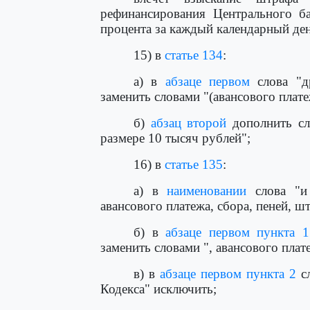
рефинансирования Центрального ба
процента за каждый календарный ден
15) в
статье 134
:
а) в
абзаце первом
слова "д
заменить словами "(авансового плате
б)
абзац второй
дополнить сло
размере 10 тысяч рублей";
16) в
статье 135
:
а) в
наименовании
слова "и 
авансового платежа, сбора, пеней, ш
б) в
абзаце первом пункта 1
заменить словами ", авансового плат
в) в
абзаце первом пункта 2
сл
Кодекса" исключить;