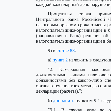
каждый календарный день нарушения
Процентная ставка прини
Центрального банка Российской 
налоговым органом срока отмены р
налогоплательщика-организации в б
(направления в банк) решения об 
налогоплательщика-организации в ба
9) в
статье 88
:
а)
пункт 2
изложить в следующ
"2. Камеральная налогова
должностными лицами налоговог
обязанностями без какого-либо сп
органа в течение трех месяцев со д
декларации (расчета).";
б)
дополнить
пунктом 9.1 след
"9.1. В случае, если до о