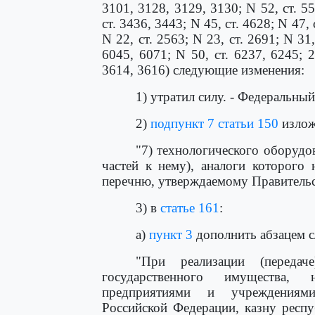
3101, 3128, 3129, 3130; N 52, ст. 55
ст. 3436, 3443; N 45, ст. 4628; N 47, 
N 22, ст. 2563; N 23, ст. 2691; N 31,
6045, 6071; N 50, ст. 6237, 6245; 2
3614, 3616) следующие изменения:
1) утратил силу. - Федеральны
2)
подпункт 7 статьи 150
излож
"7) технологического оборудо
частей к нему), аналоги которого
перечню, утверждаемому Правительс
3) в
статье 161
:
а)
пункт 3
дополнить абзацем 
"При реализации (передач
государственного имущества, 
предприятиями и учреждениями
Российской Федерации, казну респу