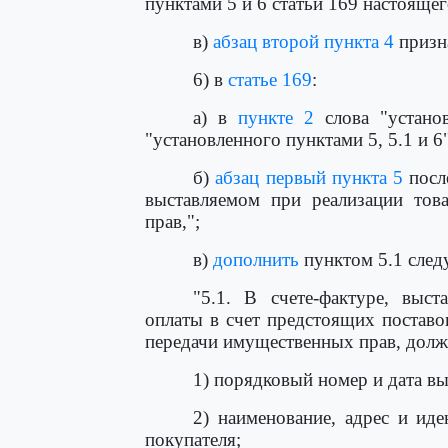
пунктами 5 и 6 статьи 169 настоящег
в)
абзац второй пункта 4
призн
6) в
статье 169
:
а) в
пункте 2
слова "устано
"установленного пунктами 5, 5.1 и 6"
б)
абзац первый пункта 5
после
выставляемом при реализации това
прав,";
в)
дополнить
пунктом 5.1 след
"5.1. В счете-фактуре, выс
оплаты в счет предстоящих поставок
передачи имущественных прав, долж
1) порядковый номер и дата в
2) наименование, адрес и ид
покупателя;