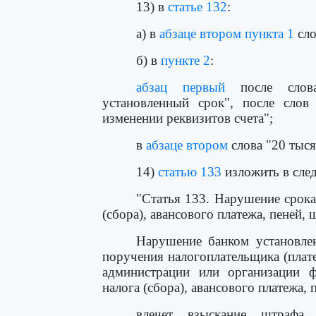
13) в
статье 132
:
а) в
абзаце втором пункта 1
сло
б) в
пункте 2
:
абзац первый
после слова
установленный срок", после слов
изменении реквизитов счета";
в
абзаце втором
слова "20 тыся
14)
статью 133
изложить в сле
"Статья 133. Нарушение срока
(сбора), авансового платежа, пеней,
Нарушение банком установле
поручения налогоплательщика (плате
администрации или организации ф
налога (сбора), авансового платежа, 
влечет взыскание штрафа 