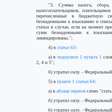
"3. Суммы налога, сбора,
налогоплательщиков, плательщиков
перечисленные в бюджетную си
безнадежными к взысканию и списы
статьи в случае, если на момент п
сумм безнадежными к взыскан
ликвидированы.";
4) в
статье 63
:
а) в
подпункте 1 пункта 1
слов
2, 4 и 5";
б) утратил силу. - Федеральны
5) в
пункте 1 статьи 64
:
а) в
абзаце первом
слово "стать
б) утратил силу. - Федеральны
6) утратил силу. - Федеральны