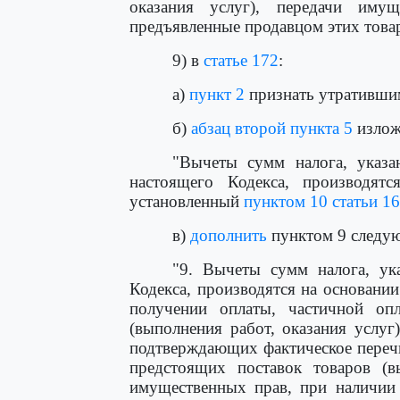
оказания услуг), передачи иму
предъявленные продавцом этих товар
9) в
статье 172
:
а)
пункт 2
признать утративши
б)
абзац второй пункта 5
излож
"Вычеты сумм налога, указа
настоящего Кодекса, производят
установленный
пунктом 10 статьи 1
в)
дополнить
пунктом 9 следу
"9. Вычеты сумм налога, ук
Кодекса, производятся на основани
получении оплаты, частичной оп
(выполнения работ, оказания услуг
подтверждающих фактическое перечи
предстоящих поставок товаров (вы
имущественных прав, при наличии 