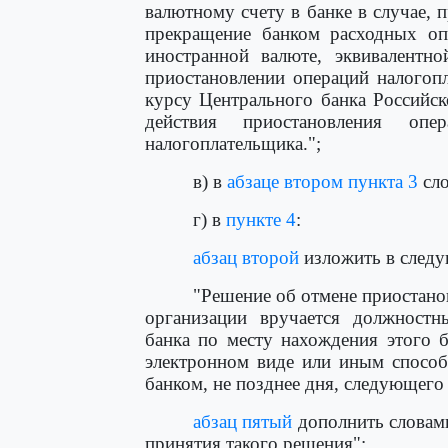
валютному счету в банке в случае,
прекращение банком расходных оп
иностранной валюте, эквивалентн
приостановлении операций налогопл
курсу Центрального банка Российск
действия приостановления оп
налогоплательщика.";
в) в
абзаце втором пункта 3
сло
г) в
пункте 4
:
абзац второй
изложить в следу
"Решение об отмене приостано
организации вручается должностн
банка по месту нахождения этого б
электронном виде или иным способ
банком, не позднее дня, следующего 
абзац пятый
дополнить словами
принятия такого решения";