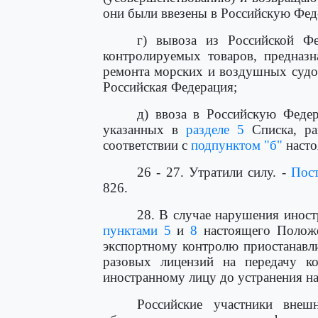
они были ввезены в Российскую Фед
г) вывоза из Российской Ф
контролируемых товаров, предназн
ремонта морских и воздушных судов
Российская Федерация;
д) ввоза в Российскую Феде
указанных в
разделе 5
Списка, ра
соответствии с
подпунктом "б"
насто
26 - 27. Утратили силу. -
Пост
826.
28. В случае нарушения инос
пунктами 5
и
8
настоящего Положе
экспортному контролю приостанавл
разовых лицензий на передачу к
иностранному лицу до устранения н
Российские участники внешн