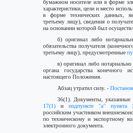
бумажном носителе или в форме эле
характеристики, цели и место испол
в форме технических данных, яв
третьему лицу), сведения о получат
на основании которой был осуществ
б) оригинал либо нотариальн
обязательства получателя (конечног
третьему лицу), предусмотренные
пу
в) оригинал либо нотариально
органа государства конечного и
настоящего Положения.
Абзац утратил силу. -
Постанов
36(1). Документы, указанные
17(1)
и
подпункте "а" пункта 
российским участником внешнеэкон
по техническому и экспортному к
электронного документа.