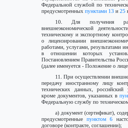
Федеральной службой по техническ
предусмотренных
пунктами 13
и
25
10. Для получения раз
внешнеэкономической деятельнос
техническому и экспортному контр
о лицензировании внешнеэкономи
работами, услугами, результатами ин
в отношении которых установл
Постановлением Правительства Росси
(далее именуется - Положение о лиц
11. При осуществлении внешн
передачу иностранному лицу кон
технических данных, российский 
кроме документов, указанных в
пун
Федеральную службу по техническом
а) документ (сертификат), сод
предусмотренные
пунктом 6
насто
договоре (контракте, соглашении);