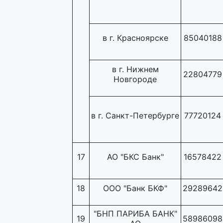
в г. Красноярске
85040188
в г. Нижнем
22804779
Новгороде
в г. Санкт-Петербурге
77720124
17
АО "БКС Банк"
16578422
18
ООО "Банк БКФ"
29289642
"БНП ПАРИБА БАНК"
19
58986098