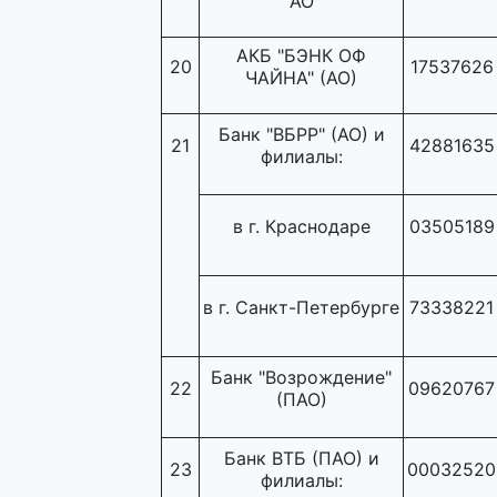
АО
АКБ "БЭНК ОФ
20
17537626
ЧАЙНА" (АО)
Банк "ВБРР" (АО) и
21
42881635
филиалы:
в г. Краснодаре
03505189
в г. Санкт-Петербурге
73338221
Банк "Возрождение"
22
09620767
(ПАО)
Банк ВТБ (ПАО) и
23
00032520
филиалы: