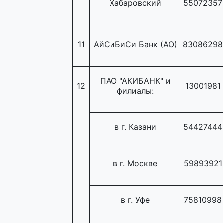
Хабаровский
55072357
11
АйСиБиСи Банк (АО)
83086298
ПАО "АКИБАНК" и
12
13001981
филиалы:
в г. Казани
54427444
в г. Москве
59893921
в г. Уфе
75810998