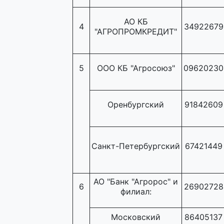
АО КБ
4
34922679
"АГРОПРОМКРЕДИТ"
5
ООО КБ "Агросоюз"
09620230
Оренбургский
91842609
Санкт-Петербургский
67421449
АО "Банк "Агророс" и
6
26902728
филиал:
Московский
86405137