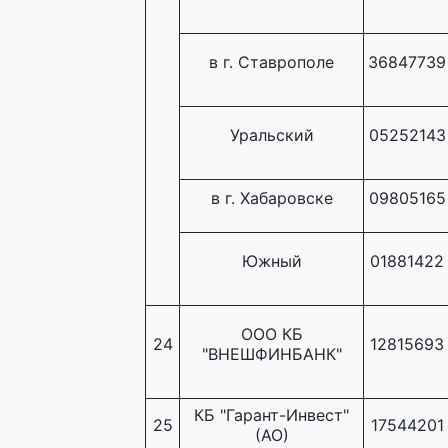
в г. Ставрополе
36847739
Уральский
05252143
в г. Хабаровске
09805165
Южный
01881422
ООО КБ
24
12815693
"ВНЕШФИНБАНК"
КБ "Гарант-Инвест"
25
17544201
(АО)