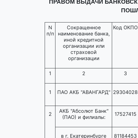
ПРАВОМ ВЫДАЧИ БАНКОВСК
ПОШЛ
N
Сокращенное
Код ОКПО
п/п
наименование банка,
иной кредитной
организации или
страховой
организации
1
2
3
1
ПАО АКБ "АВАНГАРД"
29304028
АКБ "Абсолют Банк"
2
17527415
(ПАО) и филиалы:
в г. Екатеринбурге
81184453