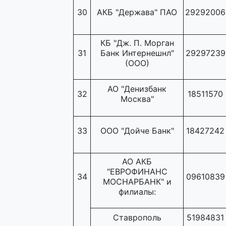
30
АКБ "Держава" ПАО
29292006
КБ "Дж. П. Морган
31
Банк Интернешнл"
29297239
(ООО)
АО "Денизбанк
32
18511570
Москва"
33
ООО "Дойче Банк"
18427242
АО АКБ
"ЕВРОФИНАНС
34
09610839
МОСНАРБАНК" и
филиалы:
Ставрополь
51984831