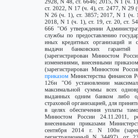
2928, N 48, ст. 6646; 2015, N 1 (ч. 1),
ст. 2022, N 17 (ч. 4), ст. 2477, N 29 (
N 26 (ч. 1), ст. 3857; 2017, N 1 (ч. 1
2018, N 1 (ч. 1), ст. 19, ст. 20, ст. 5
666 "Об утверждении Администрат
службы по предоставлению государ
иных кредитных организаций и с
выдачи банковских гарантий
(зарегистрирован Минюстом Росси
изменениями, внесенными приказом
(зарегистрирован Минюстом Росси
приказом
Министерства финансов Ро
126н "Об установлении максима
максимальной суммы всех одновр
выданных одним банком либо од
страховой организацией, для приня
в целях обеспечения уплаты тамо
Минюстом России 24.11.2011, р
внесенными приказами Министерс
сентября 2014 г. N 100н (заре
регистрационный N 34497), от 23