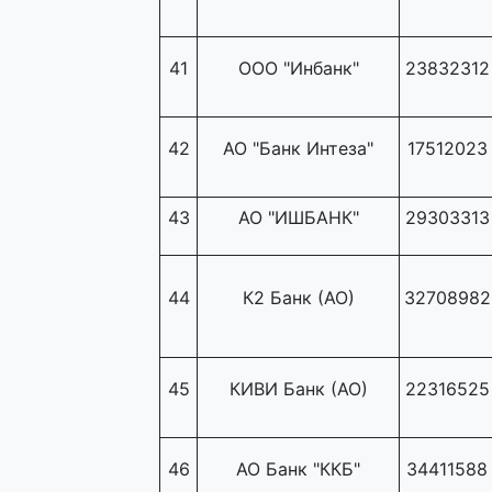
41
ООО "Инбанк"
23832312
42
АО "Банк Интеза"
17512023
43
АО "ИШБАНК"
29303313
44
К2 Банк (АО)
32708982
45
КИВИ Банк (АО)
22316525
46
АО Банк "ККБ"
34411588