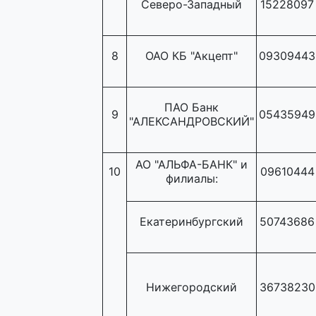
Северо-Западный
15228097
8
ОАО КБ "Акцепт"
09309443
ПАО Банк
9
05435949
"АЛЕКСАНДРОВСКИЙ"
АО "АЛЬФА-БАНК" и
10
09610444
филиалы:
Екатеринбургский
50743686
Нижегородский
36738230