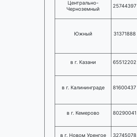
Центрально-
25744397
Черноземный
Южный
31371888
в г. Казани
65512202
в г. Калининграде
81600437
в г. Кемерово
80290041
в г. Новом Уренгое
32745078