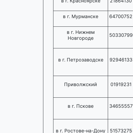
в г. Красноярске
21864130
в г. Мурманске
64700752
в г. Нижнем
50330799
Новгороде
в г. Петрозаводске
92946133
Приволжский
01919231
в г. Пскове
34655557
в г. Ростове-на-Дону
51573275