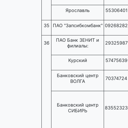
Ярославль
55306401
35
ПАО "Запсибкомбанк"
09268282
ПАО Банк ЗЕНИТ и
36
29325987
филиалы:
Курский
57475639
Банковский центр
70374724
ВОЛГА
Банковский центр
83552323
СИБИРЬ