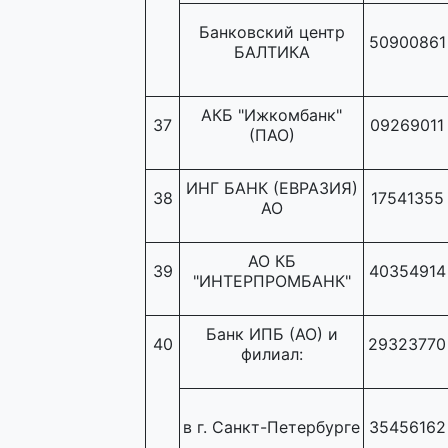
Банковский центр
50900861
БАЛТИКА
АКБ "Ижкомбанк"
37
09269011
(ПАО)
ИНГ БАНК (ЕВРАЗИЯ)
38
17541355
АО
АО КБ
39
40354914
"ИНТЕРПРОМБАНК"
Банк ИПБ (АО) и
40
29323770
филиал:
в г. Санкт-Петербурге
35456162