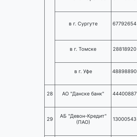
в г. Сургуте
67792654
в г. Томске
28818920
в г. Уфе
48898890
28
АО "Данске банк"
44400887
АБ "Девон-Кредит"
29
13000543
(ПАО)