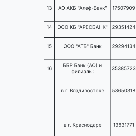
13
АО АКБ "Алеф-Банк"
17507909
14
ООО КБ "АРЕСБАНК"
29351424
15
ООО "АТБ" Банк
29294134
ББР Банк (АО) и
16
35385723
филиалы:
в г. Владивостоке
53650318
в г. Краснодаре
13631771