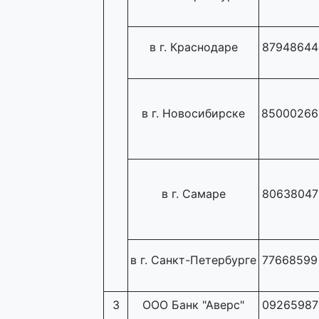
в г. Краснодаре
87948644
в г. Новосибирске
85000266
в г. Самаре
80638047
в г. Санкт-Петербурге
77668599
3
ООО Банк "Аверс"
09265987