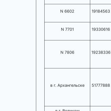
N 6602
19184563
N 7701
19330616
N 7806
19238336
в г. Архангельске
51777888
в г. Великом