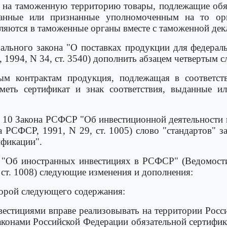
е на таможенную территорию товары, подлежащие обя
ыданные или признанные уполномоченным на то орг
вляются в таможенные органы вместе с таможенной дек
рального закона "О поставках продукции для федера
, 1994, N 34, ст. 3540) дополнить абзацем четвертым 
ным контрактам продукция, подлежащая в соответст
иметь сертификат и знак соответствия, выданные 
ьи 10 Закона РСФСР "Об инвестиционной деятельност
РСФСР, 1991, N 29, ст. 1005) слово "стандартов" зам
ификации".
Р "Об иностранных инвестициях в РСФСР" (Ведомост
ст. 1008) следующие изменения и дополнения:
орой следующего содержания:
вестициями вправе реализовывать на территории Рос
законами Российской Федерации обязательной сертифик