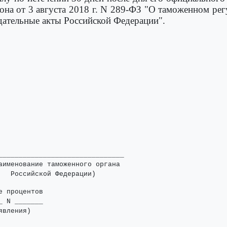
она от 3 августа 2018 г. N 289-ФЗ "О таможенном рег
дательные акты Российской Федерации".
_______________________________

аименование таможенного органа

 процентов

 N _______

вления)
