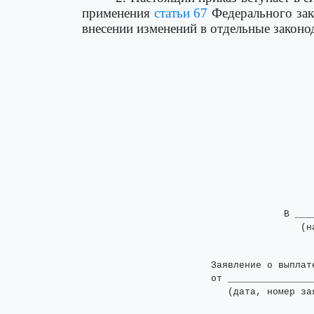
применения
статьи 67
Федерального зак
внесении изменений в отдельные законо
                                    В ___
                                       (н
                       Заявление о выплате
                       от ________________
                          (дата, номер зая