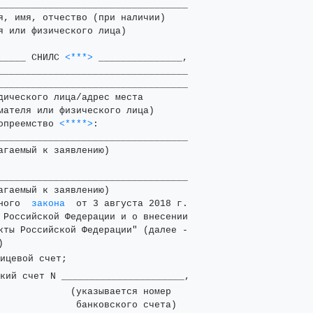
__________________________________

я, имя, отчество (при наличии)

 или физического лица)

_____ СНИЛС 
<***>
 _______________,

__________________________________

__________________________________

дического лица/адрес места

мателя или физического лица)

опреемство 
<****>
:

__________________________________

гаемый к заявлению)

__________________________________

гаемый к заявлению)

ного  
закона
  от 3 августа 2018 г.

 Российской Федерации и о внесении

кты Российской Федерации" (далее -

кий счет N ______________________,

             (указывается номер

              банковского счета)
