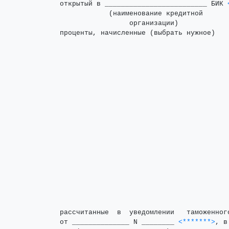
открытый в _________________________ БИК 
            (наименование кредитной      
                 организации)

проценты, начисленные (выбрать нужное)
рассчитанные  в  уведомлении   таможенног
от ______________ N ________ 
<*******>
, в