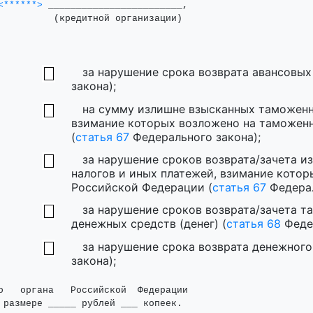
<******>
 ________________________,

          (кредитной организации)

за нарушение срока возврата авансовых
закона);
на сумму излишне взысканных таможенн
взимание которых возложено на таможен
(
статья 67
Федерального закона);
за нарушение сроков возврата/зачета 
налогов и иных платежей, взимание кото
Российской Федерации (
статья 67
Федерал
за нарушение сроков возврата/зачета т
денежных средств (денег) (
статья 68
Федер
за нарушение срока возврата денежного 
закона);
о   органа   Российской  Федерации

 размере _____ рублей ___ копеек.
