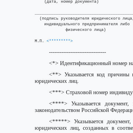
    (дата, номер документа)

_________________________________________
  (подпись руководителя юридического лица,
    индивидуального предпринимателя либо

             физического лица)

М.П. 
<*********>
--------------------------------
<*> Идентификационный номер на
<**> Указывается код причины 
юридических лиц.
<***> Страховой номер индивидуа
<****> Указывается документ,
законодательством Российской Федерац
<*****> Указывается документ,
юридических лиц, созданных в соотве