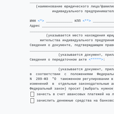
_________________________________________
   (наименование юридического лица/фамили
           индивидуального предпринимателя
ИНН 
<*>
 _____________ КПП 
<**>
 __________
Адрес ___________________________________
_________________________________________
        (указывается место нахождения юри
     жительства индивидуального предприни
Сведения о документе, подтверждающем прав
_________________________________________
              (указывается документ, прила
Сведения о передаточном акте 
<*****>
:

_________________________________________
              (указывается документ, прила
в  соответствии  с  положениями  Федераль
N  289-ФЗ  "О  таможенном регулировании в
изменений  в  отдельные законодательные а
 зачислить денежные средства на банковс
                                         
                                         