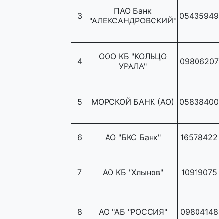
ПАО Банк
3
05435949
"АЛЕКСАНДРОВСКИЙ"
ООО КБ "КОЛЬЦО
4
09806207
УРАЛА"
5
МОРСКОЙ БАНК (АО)
05838400
6
АО "БКС Банк"
16578422
7
АО КБ "Хлынов"
10919075
8
АО "АБ "РОССИЯ"
09804148