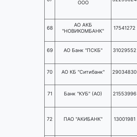
ООО
АО АКБ
68
17541272
"НОВИКОМБАНК"
69
АО Банк "ПСКБ"
31029552
70
АО КБ "Ситибанк"
29034830
71
Банк "КУБ" (АО)
21553996
72
ПАО "АКИБАНК"
13001981