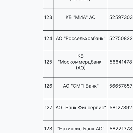
123
КБ "МИА" АО
52597303
124
АО "Россельхозбанк"
52750822
КБ
125
"Москоммерцбанк"
56641478
(АО)
126
АО "СМП Банк"
56657657
127
АО "Банк Финсервис"
58127892
128
"Натиксис Банк АО"
58221378