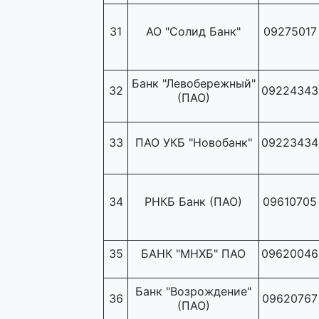
31
АО "Солид Банк"
09275017
Банк "Левобережный"
32
09224343
(ПАО)
33
ПАО УКБ "Новобанк"
09223434
34
РНКБ Банк (ПАО)
09610705
35
БАНК "МНХБ" ПАО
09620046
Банк "Возрождение"
36
09620767
(ПАО)