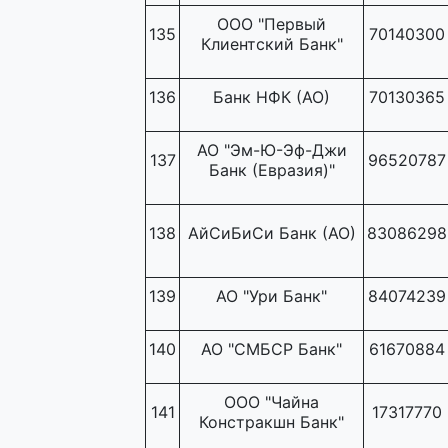
ООО "Первый
135
70140300
Клиентский Банк"
136
Банк НФК (АО)
70130365
АО "Эм-Ю-Эф-Джи
137
96520787
Банк (Евразия)"
138
АйСиБиСи Банк (АО)
83086298
139
АО "Ури Банк"
84074239
140
АО "СМБСР Банк"
61670884
ООО "Чайна
141
17317770
Констракшн Банк"