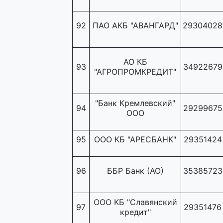
92
ПАО АКБ "АВАНГАРД"
29304028
АО КБ
93
34922679
"АГРОПРОМКРЕДИТ"
"Банк Кремлевский"
94
29299675
ООО
95
ООО КБ "АРЕСБАНК"
29351424
96
ББР Банк (АО)
35385723
ООО КБ "Славянский
97
29351476
кредит"