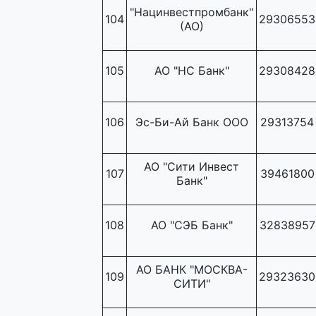
"Нацинвестпромбанк"
104
29306553
(АО)
105
АО "НС Банк"
29308428
106
Эс-Би-Ай Банк ООО
29313754
АО "Сити Инвест
107
39461800
Банк"
108
АО "СЭБ Банк"
32838957
АО БАНК "МОСКВА-
109
29323630
СИТИ"