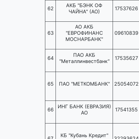
АКБ "БЭНК ОФ
62
17537626
ЧАЙНА" (АО)
АО АКБ
63
"ЕВРОФИНАНС
09610839
МОСНАРБАНК"
ПАО АКБ
64
17535627
"Металлинвестбанк"
65
ПАО "МЕТКОМБАНК"
25054072
ИНГ БАНК (ЕВРАЗИЯ)
66
17541355
АО
КБ "Кубань Кредит"
67
32293624