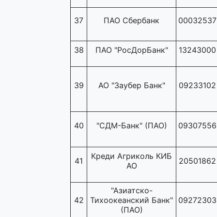
37
ПАО Сбербанк
00032537
38
ПАО "РосДорБанк"
13243000
39
АО "Заубер Банк"
09233102
40
"СДМ-Банк" (ПАО)
09307556
Креди Агриколь КИБ
41
20501862
АО
"Азиатско-
42
Тихоокеанский Банк"
09272303
(ПАО)