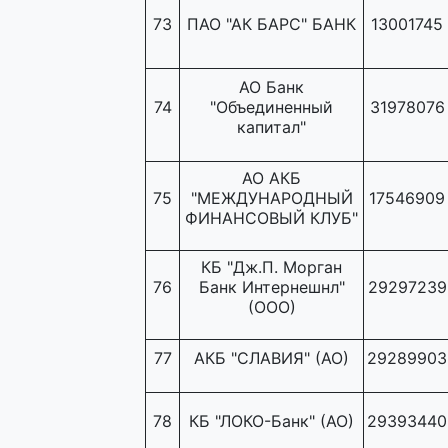
73
ПАО "АК БАРС" БАНК
13001745
АО Банк
74
"Объединенный
31978076
капитал"
АО АКБ
75
"МЕЖДУНАРОДНЫЙ
17546909
ФИНАНСОВЫЙ КЛУБ"
КБ "Дж.П. Морган
76
Банк Интернешнл"
29297239
(ООО)
77
АКБ "СЛАВИЯ" (АО)
29289903
78
КБ "ЛОКО-Банк" (АО)
29393440