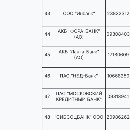
43
ООО "Инбанк"
23832312
АКБ "ФОРА-БАНК"
44
09308403
(АО)
АКБ "Ланта-Банк"
45
17180609
(АО)
46
ПАО "НБД-Банк"
10668259
ПАО "МОСКОВСКИЙ
47
09318941
КРЕДИТНЫЙ БАНК"
48
"СИБСОЦБАНК" ООО
20986262