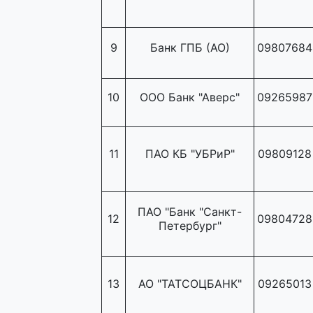
9
Банк ГПБ (АО)
09807684
10
ООО Банк "Аверс"
09265987
11
ПАО КБ "УБРиР"
09809128
ПАО "Банк "Санкт-
12
09804728
Петербург"
13
АО "ТАТСОЦБАНК"
09265013