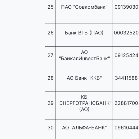
25
ПАО "Совкомбанк"
09139030
26
Банк ВТБ (ПАО)
00032520
АО
27
09125424
"БайкалИнвестБанк"
28
АО Банк "ККБ"
34411588
КБ
29
"ЭНЕРГОТРАНСБАНК"
22881700
(АО)
30
АО "АЛЬФА-БАНК"
09610444