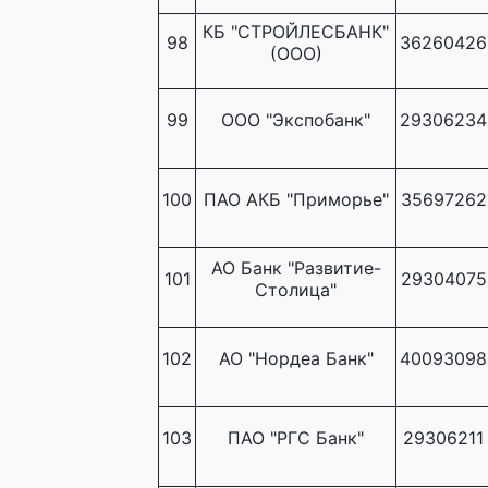
КБ "СТРОЙЛЕСБАНК"
98
36260426
(ООО)
99
ООО "Экспобанк"
29306234
100
ПАО АКБ "Приморье"
35697262
АО Банк "Развитие-
101
29304075
Столица"
102
АО "Нордеа Банк"
40093098
103
ПАО "РГС Банк"
29306211