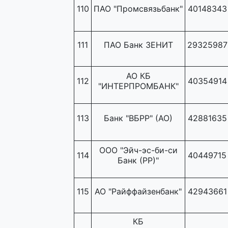
110
ПАО "Промсвязьбанк"
40148343
111
ПАО Банк ЗЕНИТ
29325987
АО КБ
112
40354914
"ИНТЕРПРОМБАНК"
113
Банк "ВБРР" (АО)
42881635
ООО "Эйч-эс-би-си
114
40449715
Банк (РР)"
115
АО "Райффайзенбанк"
42943661
КБ