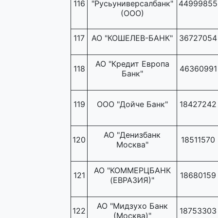
116
"Русьуниверсалбанк"
44999855
(ООО)
117
АО "КОШЕЛЕВ-БАНК"
36727054
АО "Кредит Европа
118
46360991
Банк"
119
ООО "Дойче Банк"
18427242
АО "Денизбанк
120
18511570
Москва"
АО "КОММЕРЦБАНК
121
18680159
(ЕВРАЗИЯ)"
АО "Мидзухо Банк
122
18753303
(Москва)"