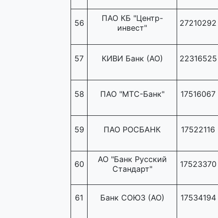
ПАО КБ "Центр-
56
27210292
инвест"
57
КИВИ Банк (АО)
22316525
58
ПАО "МТС-Банк"
17516067
59
ПАО РОСБАНК
17522116
АО "Банк Русский
60
17523370
Стандарт"
61
Банк СОЮЗ (АО)
17534194