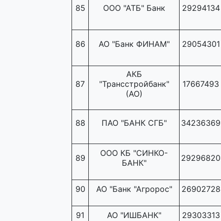
85
ООО "АТБ" Банк
29294134
86
АО "Банк ФИНАМ"
29054301
АКБ
87
"Трансстройбанк"
17667493
(АО)
88
ПАО "БАНК СГБ"
34236369
ООО КБ "СИНКО-
89
29296820
БАНК"
90
АО "Банк "Агророс"
26902728
91
АО "ИШБАНК"
29303313