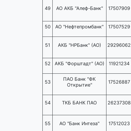
49
АО АКБ "Алеф-Банк"
17507909
50
АО "Нефтепромбанк"
17507529
51
АКБ "НРБанк" (АО)
29296062
52
АКБ "Форштадт" (АО)
11921234
ПАО Банк "ФК
53
17526887
Открытие"
54
ТКБ БАНК ПАО
26237308
55
АО "Банк Интеза"
17512023