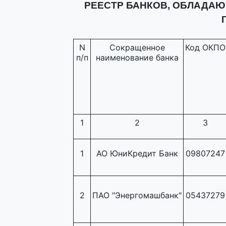
РЕЕСТР БАНКОВ, ОБЛАДА
N
Сокращенное
Код ОКПО
п/п
наименование банка
1
2
3
1
АО ЮниКредит Банк
09807247
2
ПАО "Энергомашбанк"
05437279