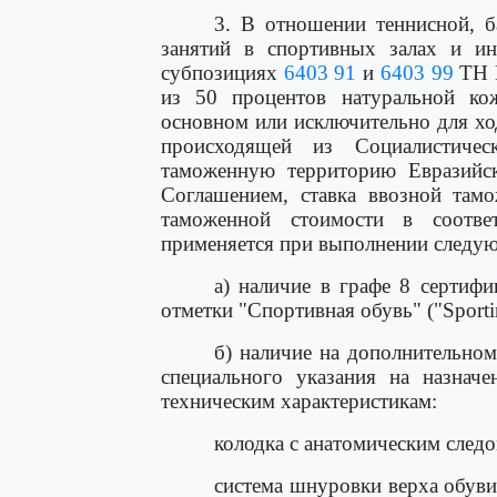
3. В отношении теннисной, б
занятий в спортивных залах и ин
субпозициях
6403 91
и
6403 99
ТН В
из 50 процентов натуральной ко
основном или исключительно для хо
происходящей из Социалистиче
таможенную территорию Евразийск
Соглашением, ставка ввозной там
таможенной стоимости в соотв
применяется при выполнении следу
а) наличие в графе 8 сертиф
отметки "Спортивная обувь" ("Sportin
б) наличие на дополнительном
специального указания на назнач
техническим характеристикам:
колодка с анатомическим след
система шнуровки верха обуви