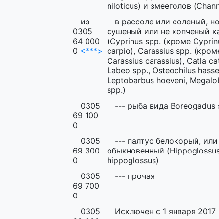
niloticus) и змееголов (Chann
из
в рассоле или соленый, но
0305
сушеный или не копченый к
64 000
(Cyprinus spp. (кроме Cyprin
0
<***>
carpio), Carassius spp. (кром
Carassius carassius), Catla cat
Labeo spp., Osteochilus hassel
Leptobarbus hoeveni, Megal
spp.)
0305
--- рыба вида Boreogadus 
69 100
0
0305
--- палтус белокорый, или
69 300
обыкновенный (Hippoglossu
0
hippoglossus)
0305
--- прочая
69 700
0
0305
Исключен с 1 января 2017 