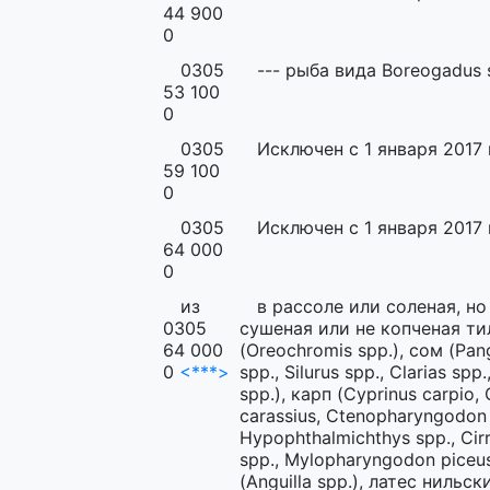
44 900
0
0305
--- рыба вида Boreogadus 
53 100
0
0305
Исключен с 1 января 2017 
59 100
0
0305
Исключен с 1 января 2017 
64 000
0
из
в рассоле или соленая, но
0305
сушеная или не копченая ти
64 000
(Oreochromis spp.), сом (Pan
0
<***>
spp., Silurus spp., Clarias spp.
spp.), карп (Cyprinus carpio, 
carassius, Ctenopharyngodon i
Hypophthalmichthys spp., Cir
spp., Mylopharyngodon piceus
(Anguilla spp.), латес нильск