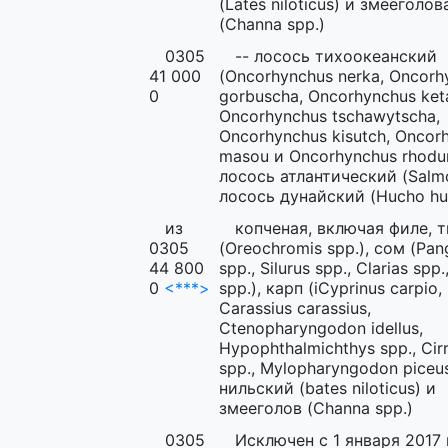
(Lates niloticus) и змееголов
(Channa spp.)
0305
-- лосось тихоокеанский
41 000
(Oncorhynchus nerka, Oncorh
0
gorbuscha, Oncorhynchus ket
Oncorhynchus tschawytscha,
Oncorhynchus kisutch, Oncor
masou и Oncorhynchus rhodur
лосось атлантический (Salmo
лосось дунайский (Hucho hu
из
копченая, включая филе, 
0305
(Oreochromis spp.), сом (Pan
44 800
spp., Silurus spp., Clarias spp.
0
<***>
spp.), карп (iCyprinus carpio,
Carassius carassius,
Ctenopharyngodon idellus,
Hypophthalmichthys spp., Cir
spp., Mylopharyngodon piceus
нильский (bates niloticus) и
змееголов (Channa spp.)
0305
Исключен с 1 января 2017 