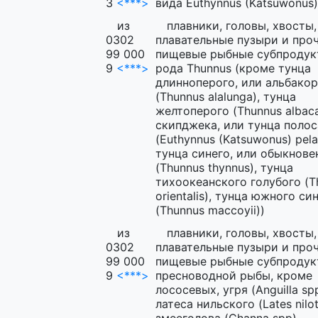
3
<***>
вида Euthynnus (Katsuwonus)
из
плавники, головы, хвосты,
0302
плавательные пузыри и про
99 000
пищевые рыбные субпродук
9
<***>
рода Thunnus (кроме тунца
длинноперого, или альбако
(Thunnus alalunga), тунца
желтоперого (Thunnus albaca
скипджека, или тунца полос
(Euthynnus (Katsuwonus) pela
тунца синего, или обыкнове
(Thunnus thynnus), тунца
тихоокеанского голубого (T
orientalis), тунца южного си
(Thunnus maccoyii))
из
плавники, головы, хвосты,
0302
плавательные пузыри и про
99 000
пищевые рыбные субпродук
9
<***>
пресноводной рыбы, кроме
лососевых, угря (Anguilla spp
латеса нильского (Lates nilot