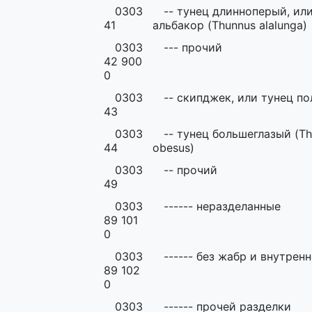
0303
-- тунец длинноперый, ил
41
альбакор (Thunnus alalunga)
0303
--- прочий
42 900
0
0303
-- скипджек, или тунец п
43
0303
-- тунец большеглазый (T
44
obesus)
0303
-- прочий
49
0303
------ неразделанные
89 101
0
0303
------ без жабр и внутрен
89 102
0
0303
------ прочей разделки