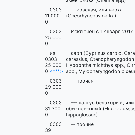
змееголова (Channa spp)
0303
-- красная, или нерка
11 000
(Oncorhynchus nerka)
0
0303
Исключен с 1 января 2017 
25 000
0
из
карп (Cyprinus carpio, Cara
0303
carassius, Ctenopharyngodon i
25 000
Hypophthalmichthys spp., Cir
0
<***>
spp., Mylopharyngodon piceu
0303
-- прочая
29 000
0
0303
--- палтус белокорый, или
31 300
обыкновенный (Hippoglossu
0
hippoglossus)
0303
-- прочие
39