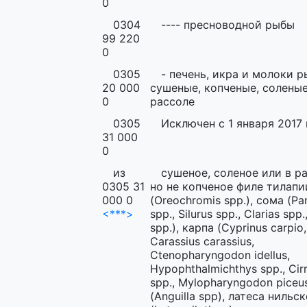
0
0304
---- пресноводной рыбы
99 220
0
0305
- печень, икра и молоки р
20 000
сушеные, копченые, соленые
0
рассоле
0305
Исключен с 1 января 2017 
31 000
0
из
сушеное, соленое или в ра
0305 31
но не копченое филе тилапи
000 0
(Oreochromis spp.), сома (Pa
<***>
spp., Silurus spp., Clarias spp.
spp.), карпа (Cyprinus carpio,
Carassius carassius,
Ctenopharyngodon idellus,
Hypophthalmichthys spp., Cir
spp., Mylopharyngodon piceus
(Anguilla spp), латеса нильс