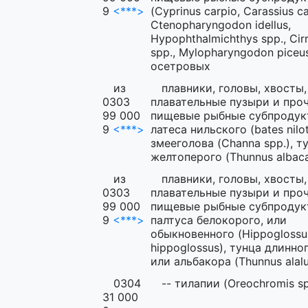
9
<***>
(Cyprinus carpio, Carassius ca
Ctenopharyngodon idellus,
Hypophthalmichthys spp., Cir
spp., Mylopharyngodon piceus
осетровых
из
плавники, головы, хвосты,
0303
плавательные пузыри и про
99 000
пищевые рыбные субпродук
9
<***>
латеса нильского (bates nilot
змееголова (Channa spp.), т
желтоперого (Thunnus albaca
из
плавники, головы, хвосты,
0303
плавательные пузыри и про
99 000
пищевые рыбные субпродук
9
<***>
палтуса белокорого, или
обыкновенного (Hippoglossu
hippoglossus), тунца длинно
или альбакора (Thunnus alal
0304
-- тилапии (Oreochromis sp
31 000