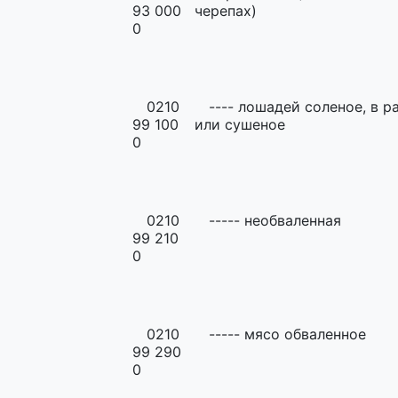
93 000
черепах)
0
0210
---- лошадей соленое, в р
99 100
или сушеное
0
0210
----- необваленная
99 210
0
0210
----- мясо обваленное
99 290
0