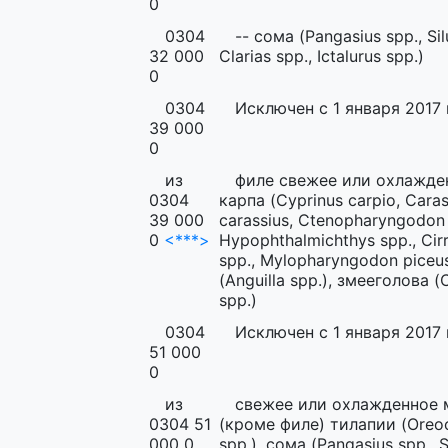
0
0304
-- сома (Pangasius spp., Sil
32 000
Clarias spp., Ictalurus spp.)
0
0304
Исключен с 1 января 2017 
39 000
0
из
филе свежее или охлажде
0304
карпа (Cyprinus carpio, Caras
39 000
carassius, Ctenopharyngodon i
0
<***>
Hypophthalmichthys spp., Cir
spp., Mylopharyngodon piceus
(Anguilla spp.), змееголова 
spp.)
0304
Исключен с 1 января 2017 
51 000
0
из
свежее или охлажденное 
0304 51
(кроме филе) тилапии (Oreo
000 0
spp.), сома (Pangasius spp., S