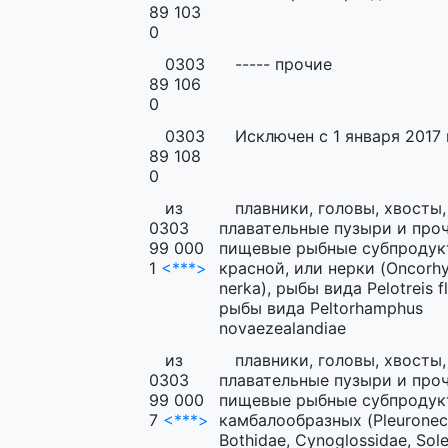
89 103
0
0303
----- прочие
89 106
0
0303
Исключен с 1 января 2017 
89 108
0
из
плавники, головы, хвосты,
0303
плавательные пузыри и про
99 000
пищевые рыбные субпродук
1
<***>
красной, или нерки (Oncorh
nerka), рыбы вида Pelotreis fl
рыбы вида Peltorhamphus
novaezealandiae
из
плавники, головы, хвосты,
0303
плавательные пузыри и про
99 000
пищевые рыбные субпродук
7
<***>
камбалообразных (Pleuronect
Bothidae, Cynoglossidae, Sole