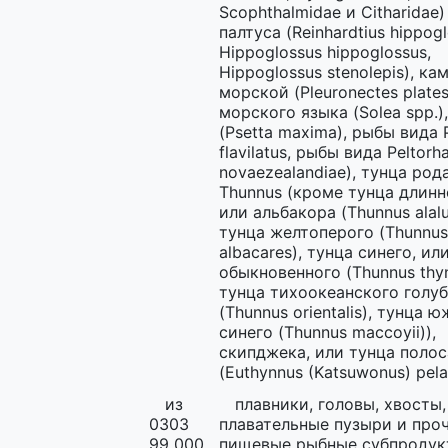
Scophthalmidae и Citharidae
палтуса (Reinhardtius hippogl
Hippoglossus hippoglossus,
Hippoglossus stenolepis), ка
морской (Pleuronectes plates
морского языка (Solea spp.)
(Psetta maxima), рыбы вида P
flavilatus, рыбы вида Peltor
novaezealandiae), тунца род
Thunnus (кроме тунца длинн
или альбакора (Thunnus alalu
тунца желтоперого (Thunnus
albacares), тунца синего, ил
обыкновенного (Thunnus thyn
тунца тихоокеанского голу
(Thunnus orientalis), тунца 
синего (Thunnus maccoyii)),
скипджека, или тунца полос
(Euthynnus (Katsuwonus) pela
из
плавники, головы, хвосты,
0303
плавательные пузыри и про
99 000
пищевые рыбные субпродук