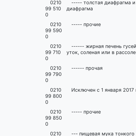
0210
----- толстая диафрагма и
99 510
диафрагма
0
0210
----- прочие
99 590
0
0210
------ жирная печень гусе
99 710
уток, соленая или в рассоле
0
0210
------ прочая
99 790
0
0210
Исключен с 1 января 2017 
99 800
0
0210
----- прочие
99 850
0
0210
--- пищевая мука тонкого