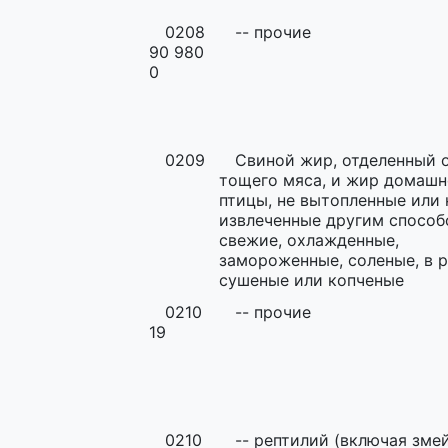
0208
-- прочие
90 980
0
0209
Свиной жир, отделенный 
тощего мяса, и жир домашн
птицы, не вытопленные или 
извлеченные другим способ
свежие, охлажденные,
замороженные, соленые, в р
сушеные или копченые
0210
-- прочие
19
0210
-- рептилий (включая зме