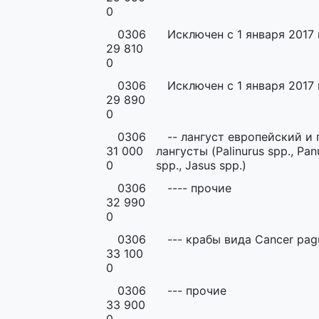
0
0306
Исключен с 1 января 2017 
29 810
0
0306
Исключен с 1 января 2017 
29 890
0
0306
-- лангуст европейский и
31 000
лангусты (Palinurus spp., Panu
0
spp., Jasus spp.)
0306
---- прочие
32 990
0
0306
--- крабы вида Cancer pag
33 100
0
0306
--- прочие
33 900