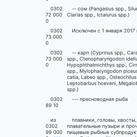
0302
-- сом (Pangasius spp., Silu
72 000
Clarias spp., Ictalurus spp.)
0
0302
Исключен с 1 января 2017 
73 000
0
0302
-- карп (Cyprinus spp., Car
73 000
spp., Ctenopharyngodon idell
0
Hypophthalmichthys spp., Cir
spp., Mylopharyngodon piceus
catla, Labeo spp., Osteochilus 
Leptobarbus hoeveni, Megal
spp.)
0302
--- пресноводная рыба
89 10
из
плавники, головы, хвосты,
0302
плавательные пузыри и про
99 000
пищевые рыбные субпродук