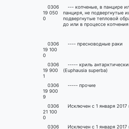
0306
--- копченые, в панцире и
19 050
панциря, не подвергнутые и
0
подвергнутые тепловой обр
до или в процессе копчения
0306
---- пресноводные раки
19 100
0
0306
----- криль антарктически
19 900
(Euphausia superbа)
1
0306
----- прочие
19 900
9
0306
Исключен с 1 января 2017 
21 100
0
0306
Исключен с 1 января 2017 