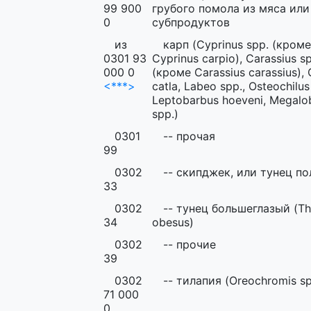
99 900
грубого помола из мяса ил
0
субпродуктов
из
карп (Cyprinus spp. (кроме
0301 93
Cyprinus carpio), Carassius s
000 0
(кроме Carassius carassius), 
<***>
catla, Labeo spp., Osteochilus 
Leptobarbus hoeveni, Megal
spp.)
0301
-- прочая
99
0302
-- скипджек, или тунец п
33
0302
-- тунец большеглазый (T
34
obesus)
0302
-- прочие
39
0302
-- тилапия (Oreochromis sp
71 000
0