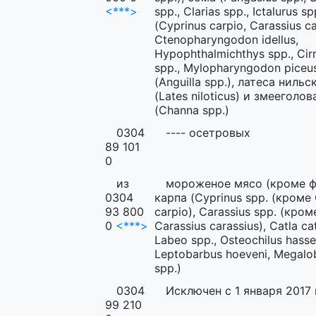
<***>
spp., Clarias spp., Ictalurus s
(Cyprinus carpio, Carassius ca
Ctenopharyngodon idellus,
Hypophthalmichthys spp., Cir
spp., Mylopharyngodon piceus
(Anguilla spp.), латеса нильс
(Lates niloticus) и змееголов
(Channa spp.)
0304
---- осетровых
89 101
0
из
мороженое мясо (кроме ф
0304
карпа (Cyprinus spp. (кроме 
93 800
carpio), Carassius spp. (кром
0
<***>
Carassius carassius), Catla cat
Labeo spp., Osteochilus hassel
Leptobarbus hoeveni, Megal
spp.)
0304
Исключен с 1 января 2017 
99 210