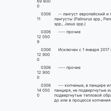
69 800
0
0306
-- лангуст европейский и
11
лангусты (Palinurus spp., Panu
spp., Jasus spp.)
0306
---- прочие
12 050
9
0306
Исключен с 1 января 2017 
12 900
0
0306
---- прочие
12 900
0
0306
--- копченые, в панцире и
14 050
панциря, не подвергнутые и
0
подвергнутые тепловой обр
до или в процессе копчения