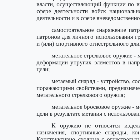
власти, осуществляющий функции по в
сфере деятельности войск националь
деятельности и в сфере вневедомственн
самостоятельное снаряжение пат
патронов для личного использования г
и (или) спортивного огнестрельного дл
метательное стрелковое оружие -
деформации упругих элементов в напр
цели;
метаемый снаряд - устройство, с
поражающими свойствами, предназначен
метательного стрелкового оружия;
метательное бросковое оружие - 
цели в результате метания с использова
К оружию не относятся изделия
назначения, спортивные снаряды, к
Конструктивно сходные с огнестрельн