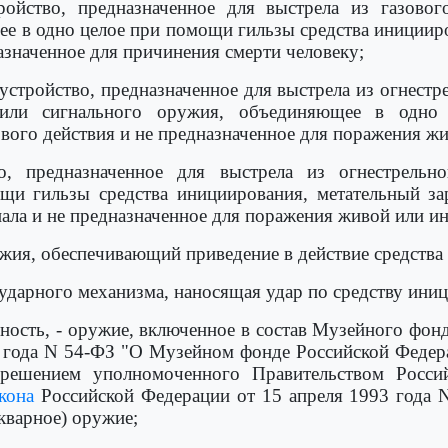
тройство, предназначенное для выстрела из газово
е в одно целое при помощи гильзы средства инициир
значенное для причинения смерти человеку;
 устройство, предназначенное для выстрела из огнест
о или сигнального оружия, объединяющее в одно
вого действия и не предназначенное для поражения жи
о, предназначенное для выстрела из огнестрельн
и гильзы средства инициирования, метательный за
нала и не предназначенное для поражения живой или ин
жия, обеспечивающий приведение в действие средства
 ударного механизма, наносящая удар по средству ини
ость, - оружие, включенное в состав Музейного фонд
 года N 54-ФЗ "О Музейном фонде Российской Федера
 решением уполномоченного Правительством Россий
кона
Российской Федерации от 15 апреля 1993 года N
икварное) оружие;