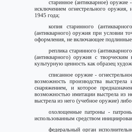
старинное (антикварное) оружие -
исключением огнестрельного оружия, и
1945 года;
копия старинного (антикварно
(антикварного) оружия при условии то
оформления, не включающее подлинные 
реплика старинного (антикварног
(антикварного) оружия с творческим 
культурную ценность как образец худож
списанное оружие - огнестрельн
возможность производства выстрела
снаряжением, и которое предназначе
возможностью имитации выстрела из не
выстрела из него (учебное оружие) либ
охолощенные патроны - патроны
использованным средством инициирова
федеральный орган исполнительн