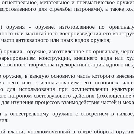
 огнестрельное, метательное и пневматическое оружие
зготовленного для стрельбы патронами), а также хо
го) оружия - оружие, изготовленное по оригинал
чного или масштабного воспроизведения его констру
части антикварного или иных видов оружия;
о) оружия - оружие, изготовленное по оригиналу, чер
варьированием конструкции, внешнего вида или ху
ественного творчества и декоративно-прикладного иск
ое оружие, в каждую основную часть которого внесе
 из него или с использованием его основных част
но для использования при осуществлении культурн
го патроном светозвукового действия (охолощенное
о для изучения процессов взаимодействия частей и мех
 к огнестрельному оружию с отверстием в гильзе
ния;
ой власти, уполномоченный в сфере оборота оружия