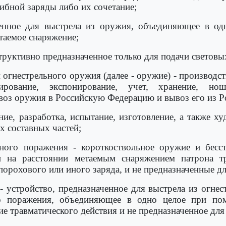
ибной заряды либо их сочетание;
ченное для выстрела из оружия, объединяющее в о
таемое снаряжение;
труктивно предназначенное только для подачи светов
 огнестрельного оружия (далее - оружие) - производс
нирование, экспонирование, учет, хранение, ноше
ввоз оружия в Российскую Федерацию и вывоз его из 
ние, разработка, испытание, изготовление, а также х
х составных частей;
ного поражения - короткоствольное оружие и бесс
и на расстоянии метаемым снаряжением патрона тр
порохового или иного заряда, и не предназначенные д
 - устройство, предназначенное для выстрела из огне
го поражения, объединяющее в одно целое при пом
ие травматического действия и не предназначенное для