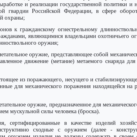
ыработке и реализации государственной политики и 
ной гвардии Российской Федерации, в сфере оборо
ой охраны;
ронов к гражданскому огнестрельному длинностволь
ражданами, являющимися владельцами охотничьего о
инноствольного оружия;
 метательное оружие, представляющее собой механиче
авленное движение (метание) метаемого снаряда для
остоящее из поражающего, несущего и стабилизирующе
ные для механического поражения находящейся на ра
метательное оружие, предназначенное для механическо
нием мускульной силы человека (броска).
, сертифицированные в качестве изделий хозяйст
онструктивно сходные с оружием (далее - констру
ым оружием изделия не должны содержать в своем с