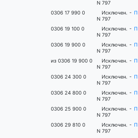
N 797
0306 17 990 0
Исключен. -
П
N 797
0306 19 100 0
Исключен. -
П
N 797
0306 19 900 0
Исключен. -
П
N 797
из 0306 19 900 0
Исключен. -
П
N 797
0306 24 300 0
Исключен. -
П
N 797
0306 24 800 0
Исключен. -
П
N 797
0306 25 900 0
Исключен. -
П
N 797
0306 29 810 0
Исключен. -
П
N 797