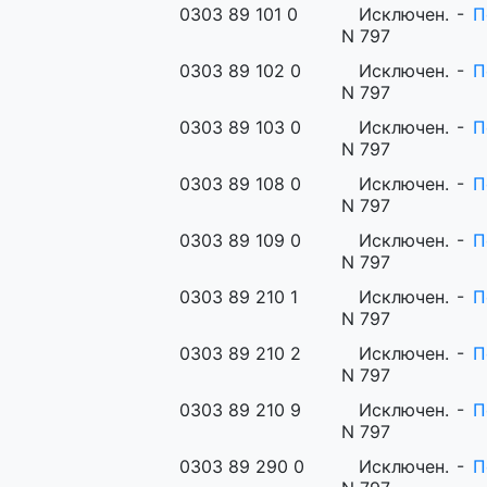
0303 89 101 0
Исключен. -
П
N 797
0303 89 102 0
Исключен. -
П
N 797
0303 89 103 0
Исключен. -
П
N 797
0303 89 108 0
Исключен. -
П
N 797
0303 89 109 0
Исключен. -
П
N 797
0303 89 210 1
Исключен. -
П
N 797
0303 89 210 2
Исключен. -
П
N 797
0303 89 210 9
Исключен. -
П
N 797
0303 89 290 0
Исключен. -
П