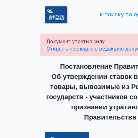
к поиску по 
Документ утратил силу.
Открыть последнюю редакцию доку
Постановление Правите
Об утверждении ставок 
товары, вывозимые из Р
государств - участников с
признании утратив
Правительства