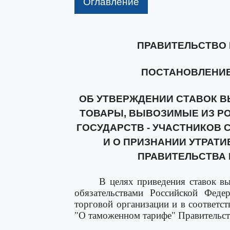
Оглавление
ПРАВИТЕЛЬСТВО
ПОСТАНОВЛЕНИЕ от
ОБ УТВЕРЖДЕНИИ СТАВОК 
ТОВАРЫ, ВЫВОЗИМЫЕ ИЗ Р
ГОСУДАРСТВ - УЧАСТНИКОВ
И О ПРИЗНАНИИ УТРАТ
ПРАВИТЕЛЬСТВА
В целях приведения ставок в
обязательствами Российской Феде
торговой организации и в соответс
"О таможенном тарифе" Правительст