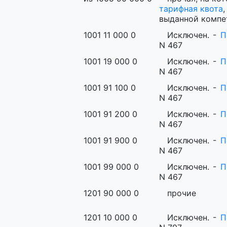
тарифная квота
выданной компе
1001 11 000 0
Исключен. -
П
N 467
1001 19 000 0
Исключен. -
П
N 467
1001 91 100 0
Исключен. -
П
N 467
1001 91 200 0
Исключен. -
П
N 467
1001 91 900 0
Исключен. -
П
N 467
1001 99 000 0
Исключен. -
П
N 467
1201 90 000 0
прочие
1201 10 000 0
Исключен. -
П