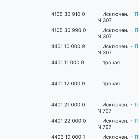
4105 30 910 0
Исключен. -
П
N 307
4105 30 990 0
Исключен. -
П
N 307
4401 10 000 9
Исключен. -
П
N 307
4401 11 000 9
прочая
4401 12 000 9
прочая
4401 21 000 0
Исключен. -
П
N 797
4401 22 000 0
Исключен. -
П
N 797
4403 10 000 1
Исключен. -
П