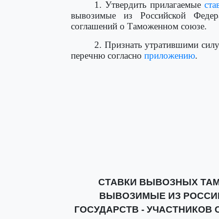
1. Утвердить прилагаемые
ста
вывозимые из Российской Федер
соглашений о Таможенном союзе.
2. Признать утратившими силу
перечню согласно
приложению
.
СТАВКИ ВЫВОЗНЫХ ТА
ВЫВОЗИМЫЕ ИЗ РОССИ
ГОСУДАРСТВ - УЧАСТНИКОВ