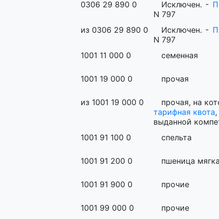
0306 29 890 0
Исключен. -
П
N 797
из 0306 29 890 0
Исключен. -
П
N 797
1001 11 000 0
семенная
1001 19 000 0
прочая
из 1001 19 000 0
прочая, на ко
тарифная квота
выданной компе
1001 91 100 0
спельта
1001 91 200 0
пшеница мягка
1001 91 900 0
прочие
1001 99 000 0
прочие