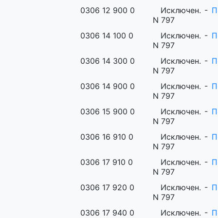
0306 12 900 0
Исключен. -
П
N 797
0306 14 100 0
Исключен. -
П
N 797
0306 14 300 0
Исключен. -
П
N 797
0306 14 900 0
Исключен. -
П
N 797
0306 15 900 0
Исключен. -
П
N 797
0306 16 910 0
Исключен. -
П
N 797
0306 17 910 0
Исключен. -
П
N 797
0306 17 920 0
Исключен. -
П
N 797
0306 17 940 0
Исключен. -
П