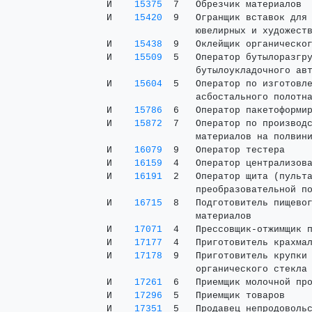
 И    
15375
  7   Обрезчик материалов  
 И    
15420
  9   Огранщик вставок для 
                 ювелирных и художеств
 И    
15438
  9   Оклейщик органическог
 И    
15509
  5   Оператор бутылоразгру
                 бутылоукладочного авт
 И    
15604
  5   Оператор по изготовле
                 асбостального полотна
 И    
15786
  6   Оператор пакетоформир
 И    
15872
  7   Оператор по производс
                 материалов на полвини
 И    
16079
  9   Оператор тестера     
 И    
16159
  4   Оператор централизова
 И    
16191
  2   Оператор щита (пульта
                 преобразовательной по
 И    
16715
  8   Подготовитель пищевог
                 материалов

 И    
17071
  4   Прессовщик-отжимщик п
 И    
17177
  4   Приготовитель крахмал
 И    
17178
  9   Приготовитель крупки 
                 органического стекла

 И    
17261
  6   Приемщик молочной про
 И    
17296
  5   Приемщик товаров     
 И    
17351
  5   Продавец непродовольс