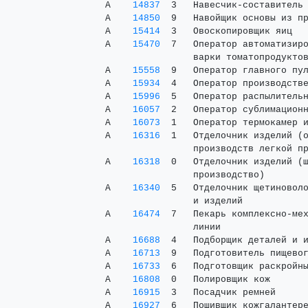
 А    
14837
  3   Навесчик-составитель 
 А    
14850
  9   Навойщик основы из пр
 А    
15414
  3   Овоскопировщик яиц   
 А    
15470
  7   Оператор автоматизиро
                 варки томатопродуктов
 А    
15558
  9   Оператор главного пул
 А    
15934
  4   Оператор производстве
 А    
15996
  5   Оператор распылительн
 А    
16057
  2   Оператор сублимационн
 А    
16073
  1   Оператор термокамер и
 А    
16316
  1   Отделочник изделий (о
                 производств легкой пр
 А    
16318
  0   Отделочник изделий (ш
                 производство)

 А    
16340
  5   Отделочник щетиноволо
                 и изделий

 А    
16474
  7   Пекарь комплексно-мех
                 линии

 А    
16688
  4   Подборщик деталей и и
 А    
16713
  9   Подготовитель пищевог
 А    
16733
  6   Подготовщик раскройны
 А    
16808
  0   Полировщик кож       
 А    
16915
  3   Посадчик ремней      
 А    
16927
  6   Пошивщик кожгалантере