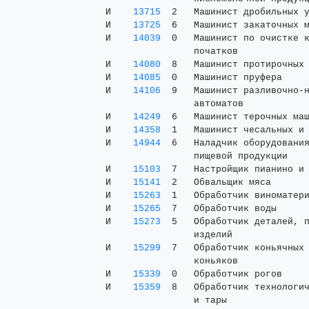
 И    
13715
  2   Машинист дробильных у
 И    
13725
  6   Машинист закаточных м
 И    
14039
  0   Машинист по очистке к
                 початков

 И    
14080
  8   Машинист протирочных 
 И    
14085
  0   Машинист пруфера     
 И    
14106
  9   Машинист разливочно-н
                 автоматов

 И    
14249
  6   Машинист терочных маш
 И    
14358
  1   Машинист чесальных и 
 И    
14944
  6   Наладчик оборудования
                 пищевой продукции

 И    
15103
  7   Настройщик пианино и 
 И    
15141
  2   Обвальщик мяса       
 И    
15263
  1   Обработчик виноматери
 И    
15265
  7   Обработчик воды      
 И    
15273
  5   Обработчик деталей, п
                 изделий

 И    
15299
  7   Обработчик коньячных 
                 коньяков

 И    
15339
  0   Обработчик рогов     
 И    
15359
  8   Обработчик технологич
                 и тары
