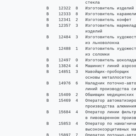
                 стекла

 В    12322  8   Изготовитель изделий 
 В    12333  8   Изготовитель карамели
 В    12341  2   Изготовитель конфет  
 В    12357  3   Изготовитель мармелад
                 изделий

 В    12484  3   Изготовитель художест
                 из льноволокна

 В    12488  1   Изготовитель художест
                 из соломки

 В    12497  0   Изготовитель шоколада
 В    13824  4   Машинист линий аэрозо
 В    14851  3   Навойщик-проборщик   
                 основы металлосеток

 В    14976  6   Наладчик поточно-авто
                 линий производства си
 В    15409  2   Обшивщик медицинских 
 В    15469  4   Оператор автоматизиро
                 производства алюминия
 В    15684  4   Оператор линии фильтр
                 в пивоваренном произв
 В    15853  4   Оператор по намагничи
                 высококоэрцитивных ма
 В    15897  7   Оператор поточно-авто