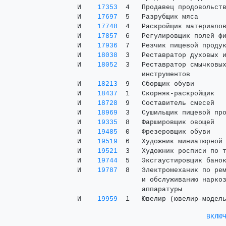
 И    
17353
  4   Продавец продовольств
 И    
17697
  5   Разрубщик мяса       
 И    
17748
  4   Раскройщик материалов
 И    
17857
  6   Регулировщик полей фи
 И    
17936
  7   Резчик пищевой продук
 И    
18038
  3   Реставратор духовых и
 И    
18052
  3   Реставратор смычковых
                 инструментов

 И    
18213
  9   Сборщик обуви        
 И    
18437
  1   Скорняк-раскройщик   
 И    
18728
  9   Составитель смесей   
 И    
18969
  3   Сушильщик пищевой про
 И    
19335
  8   Фаршировщик овощей   
 И    
19485
  0   Фрезеровщик обуви    
 И    
19519
  6   Художник миниатюрной 
 И    
19521
  3   Художник росписи по т
 И    
19744
  5   Эксгаустировщик банок
 И    
19787
  8   Электромеханик по рем
                 и обслуживанию наркоз
                 аппаратуры

 И    
19959
ВКЛЮ