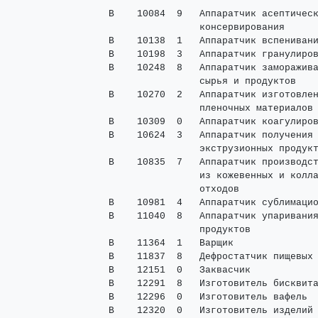
 В    10084  9   Аппаратчик асептическ
                 консервирования

 В    10138  1   Аппаратчик вспенивани
 В    10198  3   Аппаратчик гранулиров
 В    10248  8   Аппаратчик заморажива
                 сырья и продуктов

 В    10270  2   Аппаратчик изготовлен
                 пленочных материалов

 В    10309  0   Аппаратчик коагулиров
 В    10624  3   Аппаратчик получения 
                 экструзионных продукт
 В    10835  7   Аппаратчик производст
                 из кожевенных и колла
                 отходов

 В    10981  4   Аппаратчик сублимацио
 В    11040  8   Аппаратчик упаривания
                 продуктов

 В    11364  1   Варщик               
 В    11837  8   Дефростатчик пищевых 
 В    12151  0   Заквасчик            
 В    12291  8   Изготовитель бисквита
 В    12296  0   Изготовитель вафель  
 В    12320  0   Изготовитель изделий 