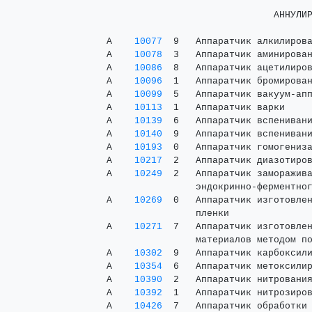
                               АННУЛИР
 А    
10077
  9   Аппаратчик алкилирова
 А    
10078
  3   Аппаратчик аминирован
 А    
10086
  8   Аппаратчик ацетилиров
 А    
10096
  1   Аппаратчик бромирован
 А    
10099
  5   Аппаратчик вакуум-апп
 А    
10113
  1   Аппаратчик варки     
 А    
10139
  6   Аппаратчик вспенивани
 А    
10140
  9   Аппаратчик вспенивани
 А    
10193
  0   Аппаратчик гомогениза
 А    
10217
  2   Аппаратчик диазотиров
 А    
10249
  2   Аппаратчик заморажива
                 эндокринно-ферментног
 А    
10269
  0   Аппаратчик изготовлен
                 пленки

 А    
10271
  7   Аппаратчик изготовлен
                 материалов методом по
 А    
10302
  9   Аппаратчик карбоксили
 А    
10354
  6   Аппаратчик метоксилир
 А    
10390
  2   Аппаратчик нитрования
 А    
10392
  1   Аппаратчик нитрозиров
 А    
10426
  7   Аппаратчик обработки 