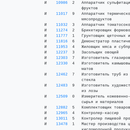
 И    
10986
  2   Аппаратчик сульфитаци
                 фруктов

 И    
11017
  9   Аппаратчик термическо
                 мясопродуктов

 И    
11032
  3   Аппаратчик томатосоко
 И    
11274
  2   Брикетировщик формово
 И    
11777
  1   Грунтовщик щеточных и
 И    
11816
  6   Демонстратор пластиче
 И    
11953
  4   Жиловщик мяса и субпр
 И    
12237
  3   Засольщик овощей     
 И    
12303
  7   Изготовитель глазиров
 И    
12330
  4   Изготовитель камышовы
                 матов

 И    
12462
  7   Изготовитель труб из 
                 стекла

 И    
12483
  9   Изготовитель художест
                 из лозы

 И    
12509
  0   Измеритель кожевенно-
                 сырья и материалов

 И    
12882
  5   Комплектовщик товаров
 И    
12965
  4   Контролер-кассир     
 И    
13011
  5   Контролер пищевой про
 И    
13478
  1   Мастер производства ц
                 кисломолочной продукц