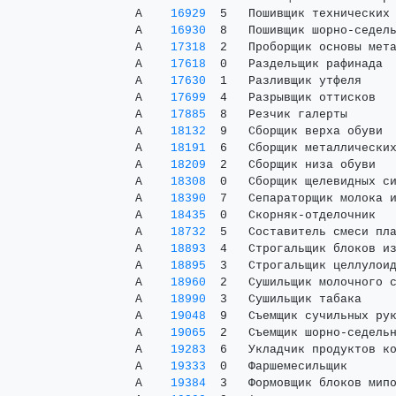
 А    
16929
  5   Пошивщик технических 
 А    
16930
  8   Пошивщик шорно-седель
 А    
17318
  2   Проборщик основы мета
 А    
17618
  0   Раздельщик рафинада  
 А    
17630
  1   Разливщик утфеля     
 А    
17699
  4   Разрывщик оттисков   
 А    
17885
  8   Резчик галерты       
 А    
18132
  9   Сборщик верха обуви  
 А    
18191
  6   Сборщик металлических
 А    
18209
  2   Сборщик низа обуви   
 А    
18308
  0   Сборщик щелевидных си
 А    
18390
  7   Сепараторщик молока и
 А    
18435
  0   Скорняк-отделочник   
 А    
18732
  5   Составитель смеси пла
 А    
18893
  4   Строгальщик блоков из
 А    
18895
  3   Строгальщик целлулоид
 А    
18960
  2   Сушильщик молочного с
 А    
18990
  3   Сушильщик табака     
 А    
19048
  9   Съемщик сучильных рук
 А    
19065
  2   Съемщик шорно-седельн
 А    
19283
  6   Укладчик продуктов ко
 А    
19333
  0   Фаршемесильщик       
 А    
19384
  3   Формовщик блоков мипо