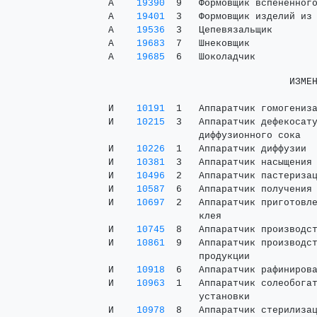
 А    
19390
  9   Формовщик вспененного
 А    
19401
  3   Формовщик изделий из 
 А    
19536
  3   Цепевязальщик        
 А    
19683
  7   Шнековщик            
 А    
19685
                                 ИЗМЕН
 И    
10191
  1   Аппаратчик гомогениза
 И    
10215
  3   Аппаратчик дефекосату
                 диффузионного сока

 И    
10226
  1   Аппаратчик диффузии  
 И    
10381
  3   Аппаратчик насыщения 
 И    
10496
  2   Аппаратчик пастеризац
 И    
10587
  6   Аппаратчик получения 
 И    
10697
  2   Аппаратчик приготовле
                 клея

 И    
10745
  8   Аппаратчик производст
 И    
10861
  9   Аппаратчик производст
                 продукции

 И    
10918
  6   Аппаратчик рафинирова
 И    
10963
  1   Аппаратчик солеобогат
                 установки

 И    
10978
  8   Аппаратчик стерилизац