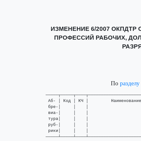
ИЗМЕНЕНИЕ 6/2007 ОКПДТ
ПРОФЕССИЙ РАБОЧИХ, ДО
РАЗРЯ
По
разделу
─────┬─────┬────┬─────────────────────
 Аб- │ Код │ КЧ │         Наименование
 бре-│     │    │                     
 виа-│     │    │                    
 тура│     │    │                     
 руб-│     │    │                     
 рики│     │    │                     
─────┴─────┴────┴────────────────────