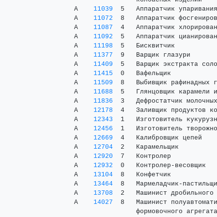
 А    
11039
  5   Аппаратчик упаривания
 А    
11072
  8   Аппаратчик фосгениров
 А    
11087
  4   Аппаратчик хлорирован
 А    
11092
  5   Аппаратчик цианирован
 А    
11198
  5   Бисквитчик           
 А    
11377
  9   Варщик глазури       
 А    
11409
  5   Варщик экстракта соло
 А    
11415
  0   Вафельщик            
 А    
11509
  8   Выбивщик рафинадных г
 А    
11688
  5   Глянцовщик карамели и
 А    
11836
  3   Дефростатчик молочных
 А    
12178
  4   Заливщик продуктов ко
 А    
12343
  1   Изготовитель кукурузн
 А    
12456
  1   Изготовитель творожно
 А    
12669
  4   Калибровщик цепей    
 А    
12704
  2   Карамельщик          
 А    
12920
  7   Контролер            
 А    
12932
  0   Контролер-весовщик   
 А    
13104
  8   Конфетчик            
 А    
13464
  8   Мармеладчик-пастильщи
 А    
13708
  2   Машинист дробильного 
 А    
14027
  8   Машинист полуавтомати
                 формовочного агрегата