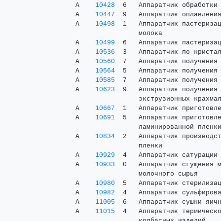
 А    
10428
  6   Аппаратчик обработки 
 А    
10447
  9   Аппаратчик оплавления
 А    
10498
  1   Аппаратчик пастеризац
                 молока

 А    
10499
  6   Аппаратчик пастеризац
 А    
10536
  3   Аппаратчик по кристал
 А    
10560
  7   Аппаратчик получения 
 А    
10564
  5   Аппаратчик получения 
 А    
10585
  7   Аппаратчик получения 
 А    
10623
  9   Аппаратчик получения 
                 экструзионных крахмал
 А    
10667
  1   Аппаратчик приготовле
 А    
10691
  5   Аппаратчик приготовле
                 ламинированной пленки
 А    
10834
  2   Аппаратчик производст
                 пленки

 А    
10929
  4   Аппаратчик сатурации 
 А    
10933
  0   Аппаратчик сгущения м
                 молочного сырья

 А    
10980
  5   Аппаратчик стерилизац
 А    
10982
  4   Аппаратчик сульфирова
 А    
11005
  6   Аппаратчик сушки яичн
 А    
11015
  4   Аппаратчик термическо
                 колбасных изделий
