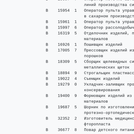
                 линий производства си
 В    15954  1   Оператор пульта управ
                 в сахарном производст
 В    15961  1   Оператор пульта управ
 В    15997  6   Оператор рассолодобыч
 В    16319  5   Отделочник изделий, п
                 материалов

 В    16926  1   Пошивщик изделий     
 В    17005  7   Прессовщик изделий из
                 порошков

 В    18309  5   Сборщик щелевидных си
                 металлических щеток

 В    18894  9   Строгальщик пластмасс
 В    19022  4   Съемщик изделий      
 В    19279  0   Укладчик-заливщик про
                 консервирования

 В    19400  9   Формовщик изделий из 
                 материалов

 В    19687  5   Шорник по изготовлени
                 протезно-ортопедическ
 В    32352  2   Изготовитель медицинс
                 фторопласта

 В    36677  8   Повар детского питани