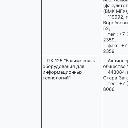
(факульте
(ВМК МГУ)
119992, г
Воробьевы г
52,
тел.: +7 
2359,
факс: +7
2359
ПК 125 "Взаимосвязь
Акционе
оборудования для
общество "
информационных
443084, г
технологий"
Стара-Заго
тел.: +7 
8066