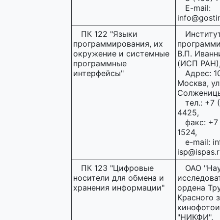
E-mail:
info@gostin
ПК 122 "Языки
Институ
программирования, их
программи
окружение и системные
В.П. Иван
программные
(ИСП РАН)
интерфейсы"
Адрес: 10
Москва, ул.
Солженицын
тел.: +7 
4425,
факс: +7
1524,
e-mail: in
isp@ispas.r
ПК 123 "Цифровые
ОАО "На
носители для обмена и
исследова
хранения информации"
ордена Тр
Красного 
кинофотои
"НИКФИ",