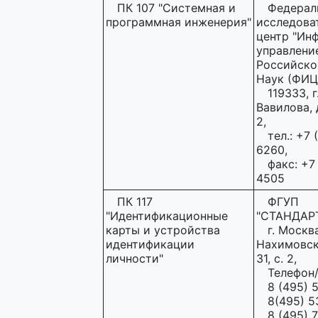
ПК 107 "Системная и
Федерал
программная инженерия"
исследова
центр "Ин
управлени
Российско
Наук (ФИЦ
119333, г
Вавилова, д
2,
тел.: +7 
6260,
факс: +7
4505
ПК 117
ФГУП
"Идентификационные
"СТАНДАР
карты и устройства
г. Москва
идентификации
Нахимовски
личности"
31, с. 2,
Телефон/
8 (495) 
8(495) 5
8 (495) 