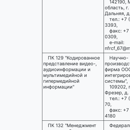
142190, 
область, г.
Дальняя, д.
тел.: +7 
3393,
факс: +7
0309,
e-mail:
nfrcf_67@ma
ПК 129 "Кодированное
Научно-
представление видео-,
производс
аудиоинформации и
фирма ООО
мультимедийной и
интегриро
гипермедийной
системы",
информации"
109202, 
Фрезер, д. 
тел.: +7 
70,
факс: +7
4180
ПК 132 "Менеджмент
Федерал