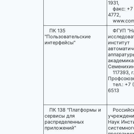
1931,
факс: +7
4772,
www.comp
ПК 135
ФГУП "Н
"Пользовательские
исследова
интерфейсы"
институт
автоматич
аппаратур
академика 
Семенихин
117393, г
Профсоюзна
тел.: +7 
6513
ПК 138 "Платформы и
Российс
сервисы для
учреждени
распределенных
Наук Инст
приложений"
системног
программи