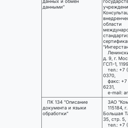
данных и обмен
государст
данными"
учреждени
Консульта
внедренче
области
междунар
стандарти
сертифика
"Интерстан
Ленински
д. 9, г. Мо
ГСП-1, 1199
тел.: +7 
0370,
факс: +7
6231,
e-mail: a
ПК 134 "Описание
ЗАО "Ком
документа и языки
115184, г
обработки"
Большая Та
35, стр. 5,
тел.: +7 