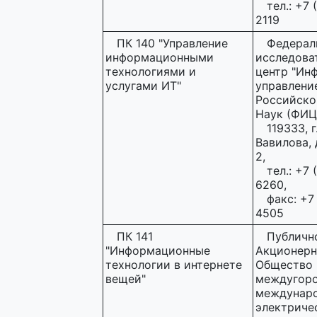
тел.: +7 
2119
ПК 140 "Управление
Федерал
информационными
исследова
технологиями и
центр "Ин
услугами ИТ"
управлени
Российско
Наук (ФИЦ
119333, г
Вавилова, д
2,
тел.: +7 
6260,
факс: +7
4505
ПК 141
Публичн
"Информационные
Акционерн
технологии в интернете
Общество
вещей"
междугоро
междунар
электриче