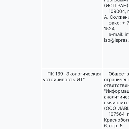
(ИСП РАН)
109004, г
А. Солжени
факс: + 7
1524,
e-mail: in
isp@ispras.
ПК 139 "Экологическая
Обществ
устойчивость ИТ"
ограничен
ответстве
"Информац
аналитиче
вычислите
(ООО ИАВЦ
107564, г
Краснобога
6, стр. 5