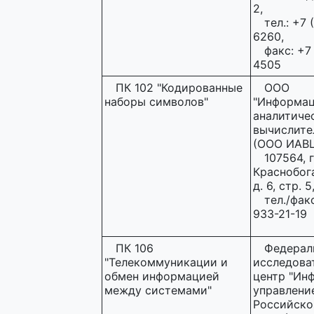
2,
тел.: +7 
6260,
факс: +7
4505
ПК 102 "Кодированные
ООО
наборы символов"
"Информац
аналитиче
вычислите
(ООО ИАВЦ
107564, 
Краснобога
д. 6, стр. 5
тел./фак
933-21-19
ПК 106
Федерал
"Телекоммуникации и
исследова
обмен информацией
центр "Ин
между системами"
управлени
Российско