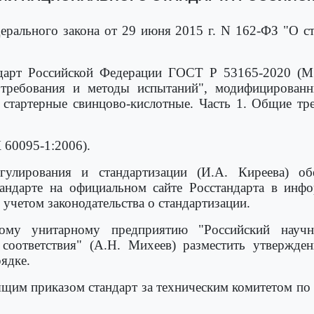
рального закона от 29 июня 2015 г. N 162-ФЗ "О с
ндарт Российской Федерации ГОСТ Р 53165-2020 (МЭ
е требования и методы испытаний", модифицирова
стартерные свинцово-кислотные. Часть 1. Общие тр
60095-1:2006).
егулирования и стандартизации (И.А. Киреева) о
андарте на официальном сайте Росстандарта в инфо
с учетом законодательства о стандартизации.
ному унитарному предприятию "Российский науч
 соответствия" (А.Н. Михеев) разместить утвержд
ядке.
ящим приказом стандарт за техническим комитетом по