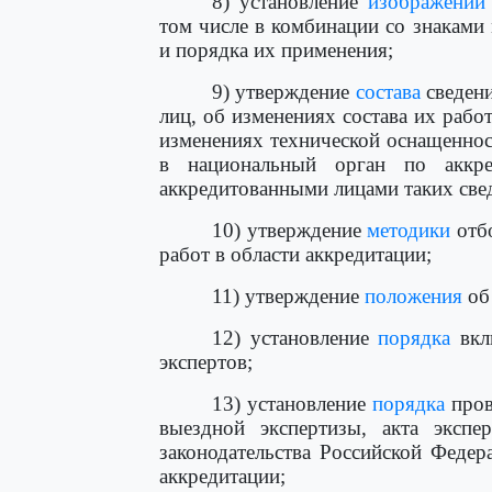
8) установление
изображений
том числе в комбинации со знаками
и порядка их применения;
9) утверждение
состава
сведени
лиц, об изменениях состава их рабо
изменениях технической оснащенно
в национальный орган по аккре
аккредитованными лицами таких све
10) утверждение
методики
отбо
работ в области аккредитации;
11) утверждение
положения
об 
12) установление
порядка
вкл
экспертов;
13) установление
порядка
пров
выездной экспертизы, акта экспе
законодательства Российской Федер
аккредитации;