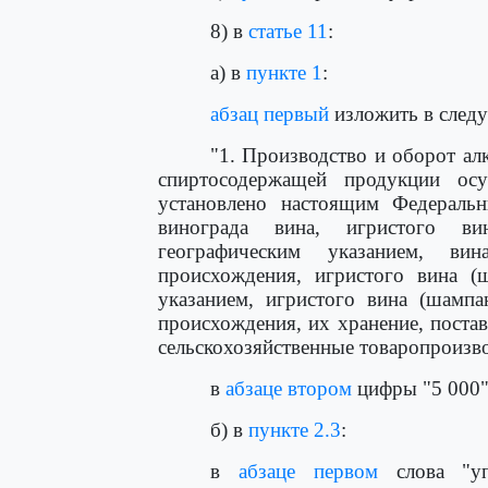
8) в
статье 11
:
а) в
пункте 1
:
абзац первый
изложить в след
"1. Производство и оборот ал
спиртосодержащей продукции осу
установлено настоящим Федеральн
винограда вина, игристого в
географическим указанием, в
происхождения, игристого вина (
указанием, игристого вина (шамп
происхождения, их хранение, поста
сельскохозяйственные товаропроизво
в
абзаце втором
цифры "5 000"
б) в
пункте 2.3
:
в
абзаце первом
слова "уп