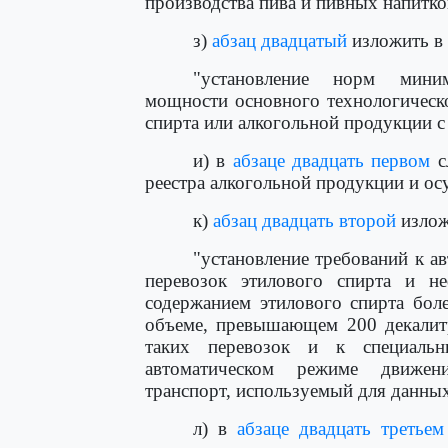
производства пива и пивных напитко
з)
абзац двадцатый
изложить в
"установление норм миним
мощности основного технологическ
спирта или алкогольной продукции с
и) в
абзаце двадцать первом
с
реестра алкогольной продукции и ос
к)
абзац двадцать второй
излож
"установление требований к а
перевозок этилового спирта и н
содержанием этилового спирта бол
объеме, превышающем 200 декалитр
таких перевозок и к специальн
автоматическом режиме движен
транспорт, используемый для данных
л) в
абзаце двадцать третьем