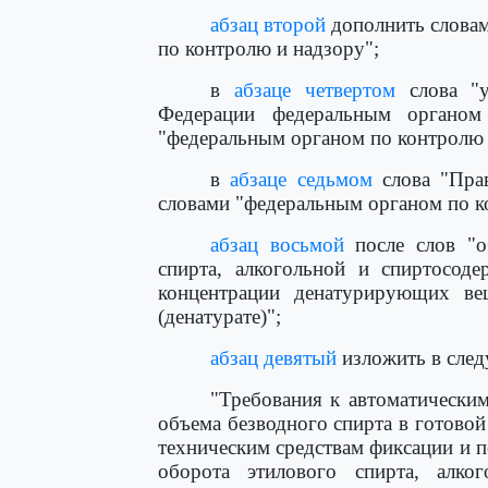
абзац второй
дополнить слова
по контролю и надзору";
в
абзаце четвертом
слова "у
Федерации федеральным органом 
"федеральным органом по контролю 
в
абзаце седьмом
слова "Прав
словами "федеральным органом по к
абзац восьмой
после слов "о
спирта, алкогольной и спиртосод
концентрации денатурирующих ве
(денатурате)";
абзац девятый
изложить в след
"Требования к автоматическим
объема безводного спирта в готовой
техническим средствам фиксации и 
оборота этилового спирта, алко