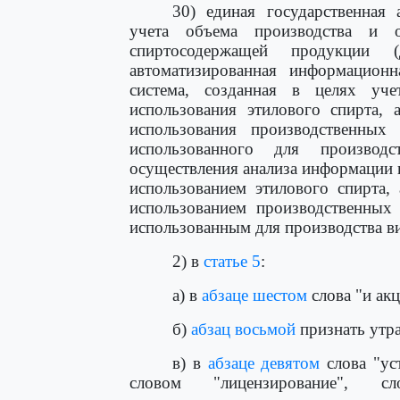
30) единая государственная 
учета объема производства и о
спиртосодержащей продукции (
автоматизированная информационн
система, созданная в целях уче
использования этилового спирта, 
использования производственных
использованного для производ
осуществления анализа информации и
использованием этилового спирта,
использованием производственных
использованным для производства в
2) в
статье 5
:
а) в
абзаце шестом
слова "и ак
б)
абзац восьмой
признать утр
в) в
абзаце девятом
слова "ус
словом "лицензирование", сл