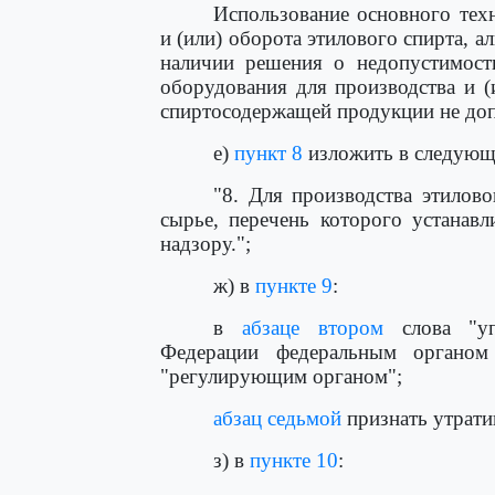
Использование основного тех
и (или) оборота этилового спирта, 
наличии решения о недопустимости
оборудования для производства и (
спиртосодержащей продукции не допу
е)
пункт 8
изложить в следующ
"8. Для производства этилов
сырье, перечень которого устанав
надзору.";
ж) в
пункте 9
:
в
абзаце втором
слова "уп
Федерации федеральным органом 
"регулирующим органом";
абзац седьмой
признать утрати
з) в
пункте 10
: