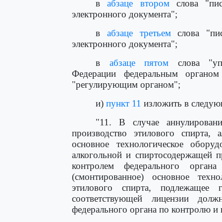
в
абзаце втором
слова "пис
электронного документа";
в
абзаце третьем
слова "пис
электронного документа";
в
абзаце пятом
слова "упо
Федерации федеральным органом 
"регулирующим органом";
и)
пункт 11
изложить в следую
"11. В случае аннулирован
производство этилового спирта, 
основное технологическое оборуд
алкогольной и спиртосодержащей п
контролем федерального орган
(смонтированное) основное техно
этилового спирта, подлежащее г
соответствующей лицензии долж
федерального органа по контролю и 