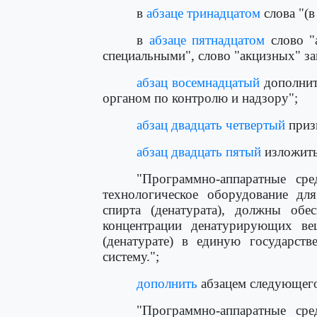
в
абзаце тринадцатом
слова "(в
в
абзаце пятнадцатом
слово "
специальными", слово "акцизных" з
абзац восемнадцатый
дополнит
органом по контролю и надзору";
абзац двадцать четвертый
приз
абзац двадцать пятый
изложить
"Программно-аппаратные сре
технологическое оборудование для
спирта (денатурата), должны об
концентрации денатурирующих ве
(денатурате) в единую государст
систему.";
дополнить
абзацем следующего
"Программно-аппаратные сре