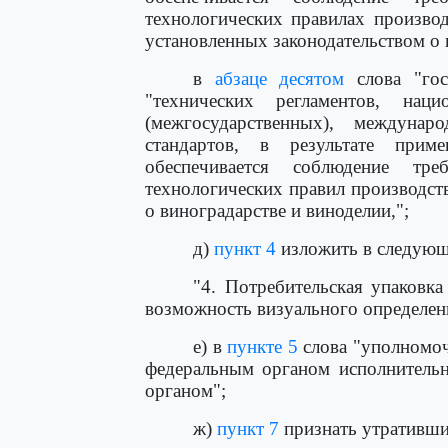
технологических правилах производ
установленных законодательством о 
в
абзаце десятом
слова "гос
"технических регламентов, наци
(межгосударственных), междуна
стандартов, в результате при
обеспечивается соблюдение тр
технологических правил производств
о виноградарстве и виноделии,";
д)
пункт 4
изложить в следующ
"4. Потребительская упаковк
возможность визуального определени
е) в
пункте 5
слова "уполномо
федеральным органом исполнительн
органом";
ж)
пункт 7
признать утративши