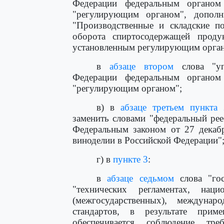
Федерации федеральным органом 
"регулирующим органом", дополн
"Производственные и складские п
оборота спиртосодержащей продук
установленным регулирующим орган
в
абзаце втором
слова "уп
Федерации федеральным органом 
"регулирующим органом";
в) в
абзаце третьем пункта 
заменить словами "федеральный рее
Федеральным законом от 27 декаб
виноделии в Российской Федерации"
г) в
пункте 3
:
в
абзаце седьмом
слова "гос
"технических регламентах, наци
(межгосударственных), междуна
стандартов, в результате при
обеспечивается соблюдение тр