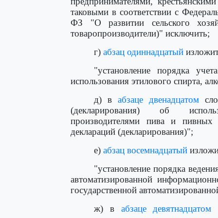
предпринимателями, крестьянскими
таковыми в соответствии с Федерал
ФЗ "О развитии сельского хозяйс
товаропроизводители)" исключить;
г)
абзац одиннадцатый
изложит
"установление порядка учет
использования этилового спирта, ал
д) в
абзаце двенадцатом
сло
(декларирования) об исполь
производителями пива и пивных н
деклараций (декларирования)";
е)
абзац восемнадцатый
изложи
"установление порядка ведени
автоматизированной информационн
государственной автоматизированно
ж) в
абзаце девятнадцатом
с