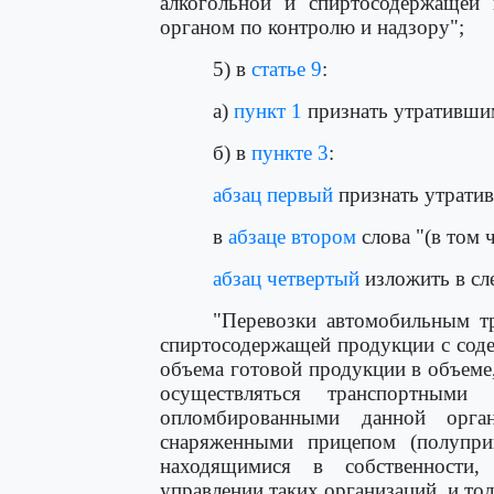
алкогольной и спиртосодержащей 
органом по контролю и надзору";
5) в
статье 9
:
а)
пункт 1
признать утративши
б) в
пункте 3
:
абзац первый
признать утрати
в
абзаце втором
слова "(в том 
абзац четвертый
изложить в сл
"Перевозки автомобильным тр
спиртосодержащей продукции с соде
объема готовой продукции в объем
осуществляться транспортными 
опломбированными данной орган
снаряженными прицепом (полупри
находящимися в собственности,
управлении таких организаций, и то