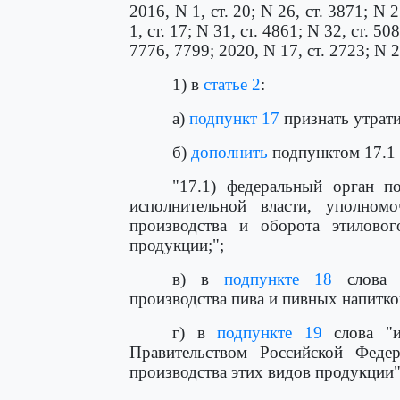
2016, N 1, ст. 20; N 26, ст. 3871; N 
1, ст. 17; N 31, ст. 4861; N 32, ст. 50
7776, 7799; 2020, N 17, ст. 2723; N 
1) в
статье 2
:
а)
подпункт 17
признать утрат
б)
дополнить
подпунктом 17.1
"17.1) федеральный орган п
исполнительной власти, уполном
производства и оборота этиловог
продукции;";
в) в
подпункте 18
слова "
производства пива и пивных напитко
г) в
подпункте 19
слова "и
Правительством Российской Феде
производства этих видов продукции"