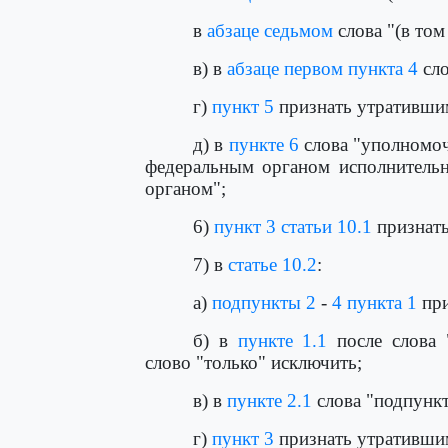
в
абзаце седьмом
слова "(в том
в) в
абзаце первом пункта 4
сло
г)
пункт 5
признать утративши
д) в
пункте 6
слова "уполномо
федеральным органом исполнительн
органом";
6)
пункт 3 статьи 10.1
признать
7) в
статье 10.2
:
а)
подпункты 2
-
4 пункта 1
при
б) в
пункте 1.1
после слова 
слово "только" исключить;
в) в
пункте 2.1
слова "подпункт
г)
пункт 3
признать утративши