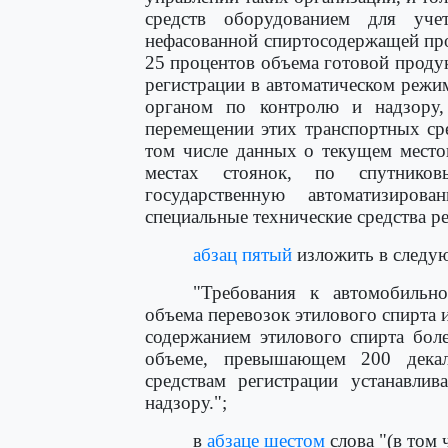
средств оборудованием для уче
нефасованной спиртосодержащей про
25 процентов объема готовой проду
регистрации в автоматическом реж
органом по контролю и надзору,
перемещении этих транспортных ср
том числе данных о текущем место
местах стоянок, по спутнико
государственную автоматизиро
специальные технические средства ре
абзац пятый
изложить в следу
"Требования к автомобильн
объема перевозок этилового спирта
содержанием этилового спирта бол
объеме, превышающем 200 декал
средствам регистрации устанавли
надзору.";
в
абзаце шестом
слова "(в том 