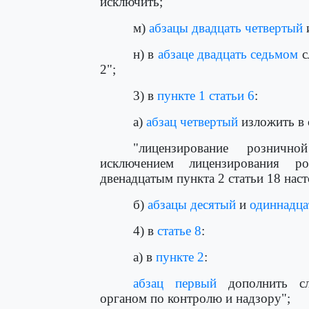
исключить;
м)
абзацы двадцать четвертый
н) в
абзаце двадцать седьмом
с
2";
3) в
пункте 1 статьи 6
:
а)
абзац четвертый
изложить в 
"лицензирование розничн
исключением лицензирования р
двенадцатым пункта 2 статьи 18 наст
б)
абзацы десятый
и
одиннадц
4) в
статье 8
:
а) в
пункте 2
:
абзац первый
дополнить сл
органом по контролю и надзору";