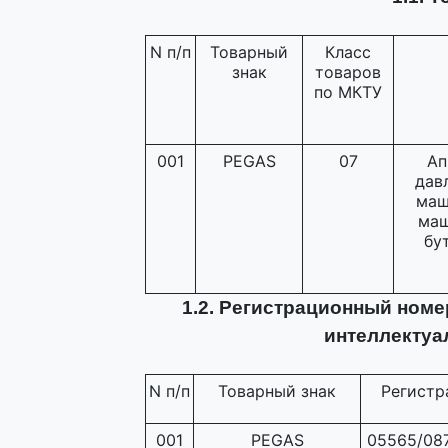
N п/п
Товарный
Класс
знак
товаров
по МКТУ
001
PEGAS
07
Ап
дав
маш
маш
бу
1.2. Регистрационный номе
интеллектуа
N п/п
Товарный знак
Регистр
001
PEGAS
05565/087