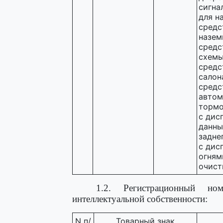
сигна
для н
средс
назем
средс
схемы
средс
салон
средс
автом
тормо
с дис
данны
задне
с дис
огням
очист
1.2. Регистрационный но
интеллектуальной собственности:
N п/
Товарный знак