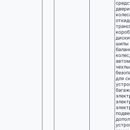
средс
двери
колес
откид
транс
короб
диски
шипы 
балан
колес
автом
чехлы
безоп
для с
устро
багаж
элект
элект
элект
подве
допол
устро