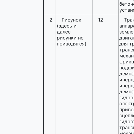
бетон
устан
2.
Рисунок
12
Тра
(здесь и
аппар
далее
земле
рисунки не
двига
приводятся)
для т
транс
механ
фрикц
подши
демпф
инерц
инерц
демпф
гидро
элект
приво
сцепл
гидро
транс
механ