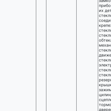
замко
прибо
их де
стекл
соеди
крепе
стекл
стекл
обтек
механ
стекл
движе
стекл
элект
стекл
стекл
резер
крышк
зажим
цилин
сцепл
тормо
двере