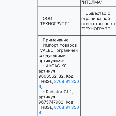
"ИТЭЛМА"
Общество с
ООО
ограниченной
"ТЕХНОГРУПП"
ответственност
"ТЕХНОГРУПП"
Примечание:
Импорт товаров
"VALEO" ограничен
следующими
артикулами:
- AirCAC К0,
артикул
9806562182, Код
ТНВЭД
8708 91 350
9
;
- Radiator CL2,
артикул
9675747982, Код
ТНВЭД
8708 91 350
9