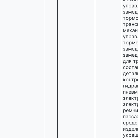
управ
замед
тормо
транс
механ
управ
тормо
замед
замед
для т
соста
детал
контр
гидра
пневм
элект
элект
ремни
пасса
средс
издел
украш