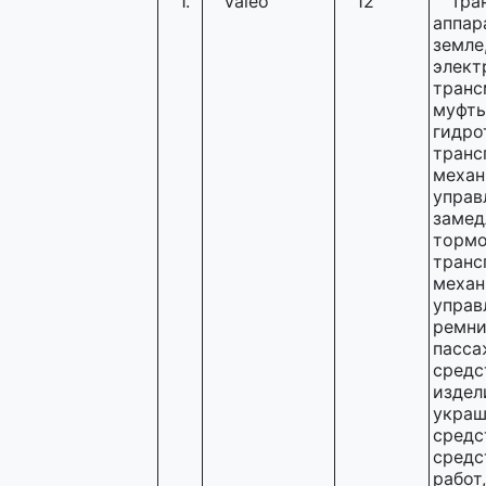
1.
Valeo
12
Тра
аппар
земле
элект
транс
муфты
гидро
транс
механ
управ
замед
тормо
транс
механ
управ
ремни
пасса
средс
издел
украш
средс
средс
работ