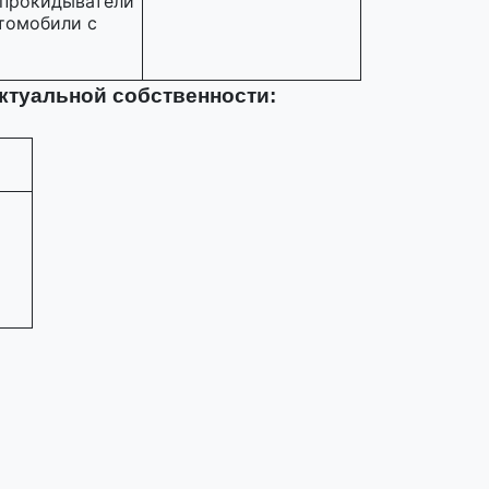
опрокидыватели
томобили с
ктуальной собственности: