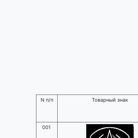
N п/п
Товарный знак
001