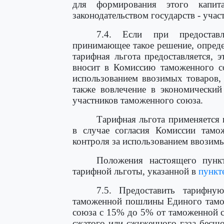
для формирования этого капит
законодательством государств - уча
7.4. Если при предоставл
принимающее такое решение, опреде
тарифная льгота предоставляется, 
вносит в Комиссию таможенного с
использованием ввозимых товаров,
также вовлечение в экономический
участников таможенного союза.
Тарифная льгота применяется 
в случае согласия Комиссии там
контроля за использованием ввозимы
Положения настоящего пункт
тарифной льготы, указанной в
пункте
7.5. Предоставить тарифну
таможенной пошлины Единого тамож
союза с 15% до 5% от таможенной с
сжатого или сжиженного газа бес