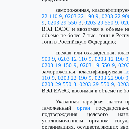
замороженная, классифициру
22 110 9
,
0203 22 190 9
,
0203 22 90
9
,
0203 29 550 3
,
0203 29 550 9
,
020
ВЭД ЕАЭС и ввозимая в объеме не 
объеме не более 7 тыс. тонн в Респ
тонн в Российскую Федерацию;
свежая или охлажденная, кла
900 9
,
0203 12 110 9
,
0203 12 190 9
0203 19 150 9
,
0203 19 550 9
,
020
замороженная, классифицируемая
к
110 9
,
0203 22 190 9
,
0203 22 900 9
0203 29 550 3
,
0203 29 550 9
,
0203
ВЭД ЕАЭС, ввозимая в объеме не бол
Указанная тарифная льгота п
таможенный
орган
государства-
подтверждения целевого наз
уполномоченным органом госуд
организациях, осуществляющих ввоз