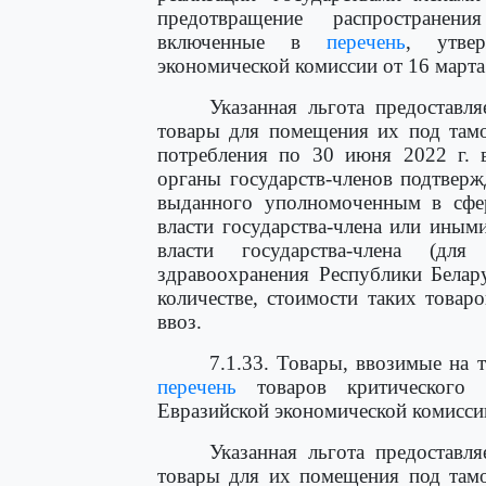
предотвращение распространен
включенные в
перечень
, утве
экономической комиссии от 16 марта 
Указанная льгота предоставл
товары для помещения их под там
потребления по 30 июня 2022 г. 
органы государств-членов подтверж
выданного уполномоченным в сфер
власти государства-члена или ины
власти государства-члена (дл
здравоохранения Республики Белар
количестве, стоимости таких товар
ввоз.
7.1.33. Товары, ввозимые на
перечень
товаров критического 
Евразийской экономической комиссии 
Указанная льгота предоставл
товары для их помещения под там