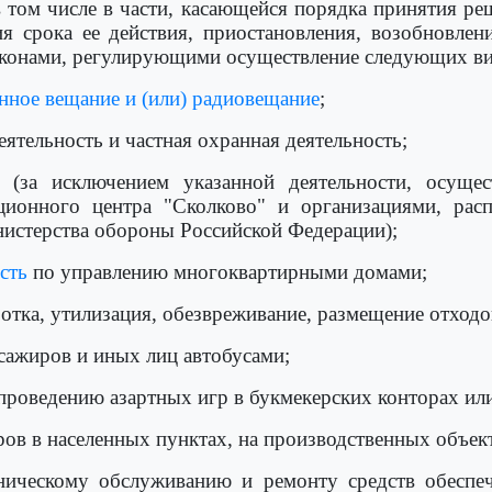
в том числе в части, касающейся порядка принятия ре
я срока ее действия, приостановления, возобновлен
аконами, регулирующими осуществление следующих ви
нное вещание и (или) радиовещание
;
деятельность и частная охранная деятельность;
ть (за исключением указанной деятельности, осуще
ционного центра "Сколково" и организациями, ра
истерства обороны Российской Федерации);
сть
по управлению многоквартирными домами;
ботка, утилизация, обезвреживание, размещение отходов
сажиров и иных лиц автобусами;
 проведению азартных игр в букмекерских конторах или
в в населенных пунктах, на производственных объект
ническому обслуживанию и ремонту средств обеспеч