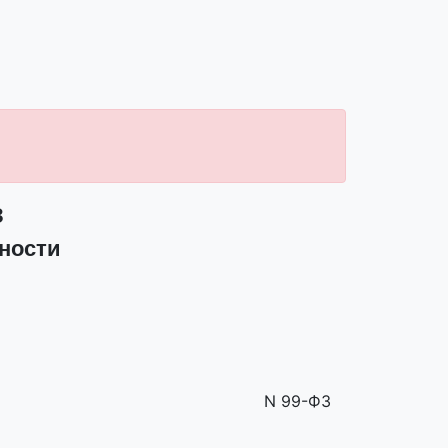
З
ности
N 99-ФЗ