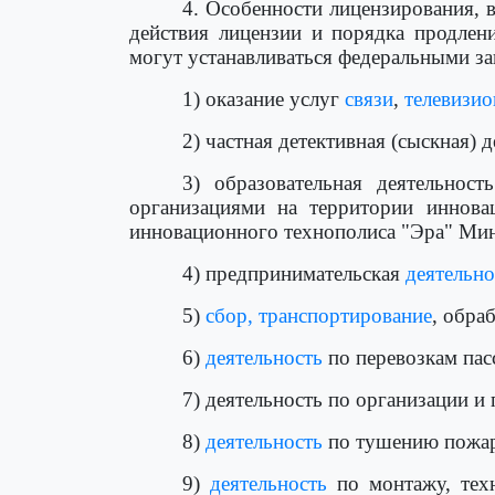
4. Особенности лицензирования, 
действия лицензии и порядка продлени
могут устанавливаться федеральными з
1) оказание услуг
связи
,
телевизио
2) частная детективная (сыскная) 
3) образовательная деятельнос
организациями на территории иннова
инновационного технополиса "Эра" Мин
4) предпринимательская
деятельно
5)
сбор, транспортирование
, обра
6)
деятельность
по перевозкам пас
7) деятельность по организации и
8)
деятельность
по тушению пожаро
9)
деятельность
по монтажу, тех