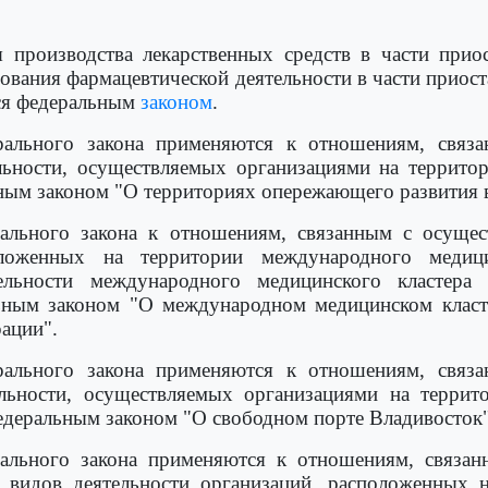
я производства лекарственных средств в части прио
рования фармацевтической деятельности в части приос
ься федеральным
законом
.
ального закона применяются к отношениям, связа
ельности, осуществляемых организациями на террито
ным законом "О территориях опережающего развития 
ального закона к отношениям, связанным с осущест
ложенных на территории международного медиц
ельности международного медицинского кластера 
ьным законом "О международном медицинском класт
ации".
ального закона применяются к отношениям, связа
ельности, осуществляемых организациями на террит
едеральным законом "О свободном порте Владивосток"
ального закона применяются к отношениям, связан
 видов деятельности организаций, расположенных 