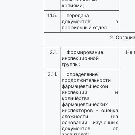
копиями;
1.1.5.
передача
документов в
профильный отдел
2. Органи
2.1.
Формирование
Не 
инспекционной
группы:
2.1.1.
определение
продолжительности
фармацевтической
инспекции и
количества
фармацевтических
инспекторов - оценка
сложности (на
основании изученных
документов от
заявителя);