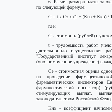
6. Расчет размера платы за ок
по следующей формуле:
С = t x Сэ x (1 + (Кнз + Ккр) /
где:
С - стоимость (рублей) с учет
t - трудоемкость работ (чело
длительностью осуществления р
"Государственный институт лека
(уполномоченное учреждение) в каж
Сэ - стоимостная оценка одно
на проведение фармацевтичес
фармацевтических инспекторов Ев
фармацевтический инспектор) (р
стимулирующих выплат, выпл
законодательством Российской Федер
Кнз - коэффициент начислен