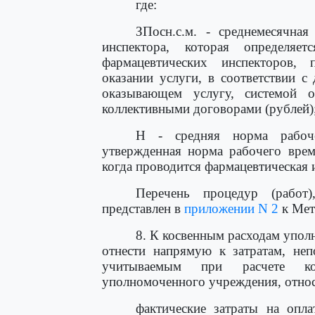
где:
ЗПосн.с.м. - среднемесячная
инспектора, которая определяе
фармацевтических инспекторов,
оказании услуги, в соответствии 
оказывающем услугу, системой 
коллективными договорами (рублей)
Н - средняя норма рабоче
утвержденная норма рабочего врем
когда проводится фармацевтическая и
Перечень процедур (работ
представлен в
приложении N 2
к Мет
8. К косвенным расходам упо
отнести напрямую к затратам, неп
учитываемым при расчете ко
уполномоченного учреждения, относ
фактические затраты на опла