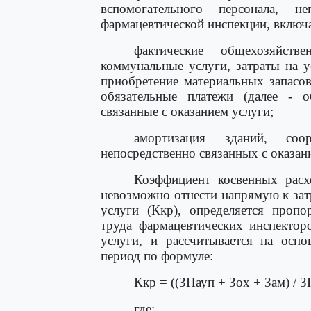
вспомогательного персонала, н
фармацевтической инспекции, включа
фактические общехозяйст
коммунальные услуги, затраты на у
приобретение материальных запасо
обязательные платежи (далее - о
связанные с оказанием услуги;
амортизация зданий, со
непосредственно связанных с оказан
Коэффициент косвенных расх
невозможно отнести напрямую к зат
услуги (Ккр), определяется пропо
труда фармацевтических инспектор
услуги, и рассчитывается на осн
период по формуле:
Ккр = ((ЗПауп + Зох + Зам) / З
где: