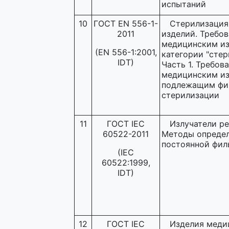
испытаний
10
ГОСТ EN 556-1-
Стерилизация
2011
изделий. Требов
медицинским и
(EN 556-1:2001,
категории "стер
IDT)
Часть 1. Требов
медицинским из
подлежащим фи
стерилизации
11
ГОСТ IEC
Излучатели ре
60522-2011
Методы опреде
постоянной фил
(IEC
60522:1999,
IDT)
12
ГОСТ IEC
Изделия меди