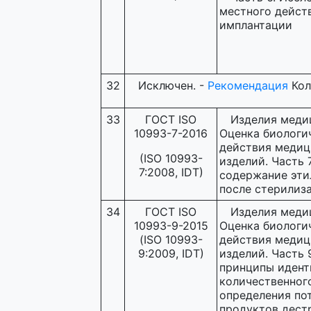
местного дейст
имплантации
32
Исключен. -
Рекомендация
Кол
33
ГОСТ ISO
Изделия меди
10993-7-2016
Оценка биологи
действия медиц
(ISO 10993-
изделий. Часть 
7:2008, IDT)
содержание эти
после стерилиз
34
ГОСТ ISO
Изделия меди
10993-9-2015
Оценка биологи
(ISO 10993-
действия медиц
9:2009, IDT)
изделий. Часть 
принципы идент
количественног
определения по
продуктов дест