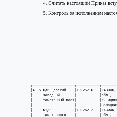
4. Считать настоящий Приказ всту
5. Контроль за исполнением наст
┌────┬───────────────┬───────────┬───────
│4.15│Одинцовский    │10125210   │143000,
│    │западный       │           │обл.,  
│    │таможенный пост│           │г. Один
│    │               │           │Западна
│    │Отдел          │10125212   │143000,
│    │таможенного    │           │обл.,  