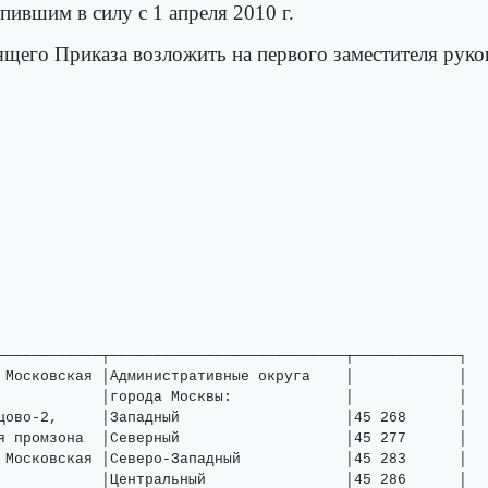
пившим в силу с 1 апреля 2010 г.
оящего Приказа возложить на первого заместителя ру
────────────┬───────────────────────────┬────────────┐

 Московская │Административные округа    │            │

            │города Москвы:             │            │

цово-2,     │Западный                   │45 268      │

я промзона  │Северный                   │45 277      │

 Московская │Северо-Западный            │45 283      │

            │Центральный                │45 286      │
